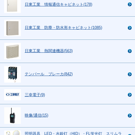
日東工業 情報通信キャビネット(178)
日東工業 防塵・防水形キャビネット(1085)
日東工業 熱関連機器(563)
テンパール ブレーカ(842)
三幸電子(9)
映像/通信(15)
照明器具 LED・水銀灯（HID）・FL蛍光灯 スリムラ