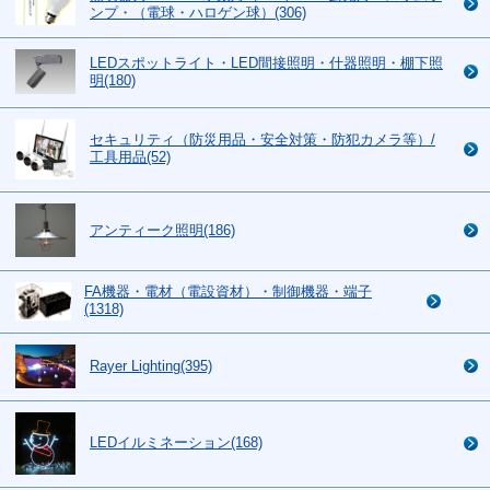
ンプ・（電球・ハロゲン球）(306)
LEDスポットライト・LED間接照明・什器照明・棚下照
明(180)
セキュリティ（防災用品・安全対策・防犯カメラ等）/
工具用品(52)
アンティーク照明(186)
FA機器・電材（電設資材）・制御機器・端子
(1318)
Rayer Lighting(395)
LEDイルミネーション(168)