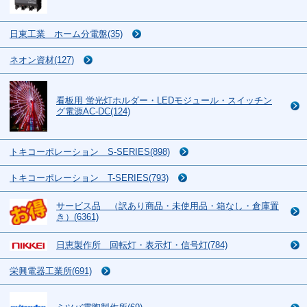
日東工業 ホーム分電盤(35)
ネオン資材(127)
看板用 蛍光灯ホルダー・LEDモジュール・スイッチン
グ電源AC-DC(124)
トキコーポレーション S-SERIES(898)
トキコーポレーション T-SERIES(793)
サービス品 （訳あり商品・未使用品・箱なし・倉庫置
き）(6361)
日恵製作所 回転灯・表示灯・信号灯(784)
栄興電器工業所(691)