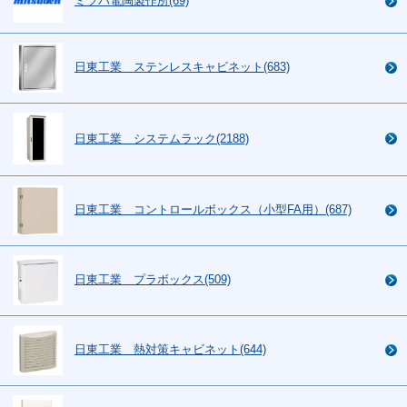
ミツバ電陶製作所(69)
日東工業 ステンレスキャビネット(683)
日東工業 システムラック(2188)
日東工業 コントロールボックス（小型FA用）(687)
日東工業 プラボックス(509)
日東工業 熱対策キャビネット(644)