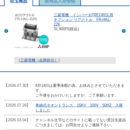
目玉商品
新商品入荷情報
ソケット
三菱電機 インバータFREQROL用
外用 ヒ
オプション リアクトル FR-HAL-
）
22K
31,900円(税込)
［
三菱電機（在庫処分）
］
［
三菱
【2026.07.30】
8月14日は夏季休暇の為、お休みとさせていただきま
す。
ご不便をおかけいたしますが、ご了承願います。
【2026.07.29】
巻線式ネオントランス 15KV 100V 50HZ 入庫
しました
【2026.03.04】
チャンネル文字などのサイトに載ってない受注生産品
につきましては、お問合せよりご連絡下さい。