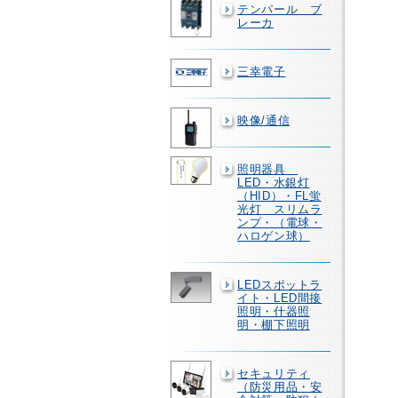
テンパール ブ
レーカ
三幸電子
映像/通信
照明器具
LED・水銀灯
（HID）・FL蛍
光灯 スリムラ
ンプ・（電球・
ハロゲン球）
LEDスポットラ
イト・LED間接
照明・什器照
明・棚下照明
セキュリティ
（防災用品・安