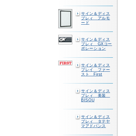
サイン＆ディス
プレィ アルモ
ード
サイン＆ディス
プレィ GXコー
ポレーション
サイン＆ディス
プレイ ファー
スト First
サイン＆ディス
プレィ 美装
BISOU
サイン＆ディス
プレィ タテヤ
マアドバンス