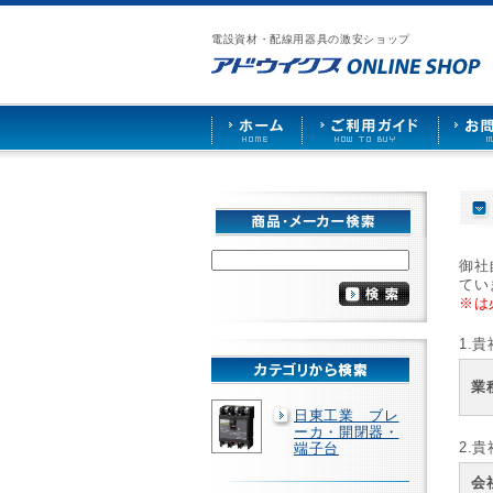
漏
仕
ア
ご
お
仕
電
入
ド
利
問
入
ブ
電設資材・配線用器具の激安ショップ
先
ウ
用
い
先
レ
募
イ
ガ
合
募
ー
集
ク
イ
わ
集
カ
ス
ド
せ
ー
HOME
や
照
明
ソ
ケ
ッ
ト
な
御社
ど
てい
を
※は
激
安
1.
で
販
業
売
日東工業 ブレ
ーカ・開閉器・
2.
端子台
会