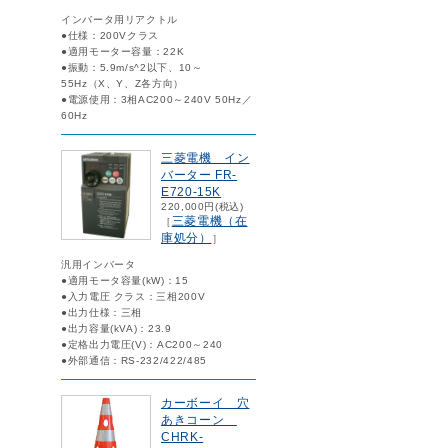
インバータ用リアクトル
●仕様：200Vクラス
●適用モーター容量：22K
●振動：5.9m/s^2以下、10～
55Hz（X、Y、Z各方向）
●電源使用：3相AC200～240V 50Hz／
60Hz
三菱電機 イン
バーター FR-
E720-15K
220,000円(税込)
三菱電機（在
［
庫処分）
］
汎用インバータ
●適用モータ容量(kW)：15
●入力電圧 クラス：三相200V
●出力仕様：三相
●出力容量(kVA)：23.9
●定格出力電圧(V)：AC200～240
●外部通信：RS-232/422/485
カーボーイ 穴
あきコーン
CHRK-