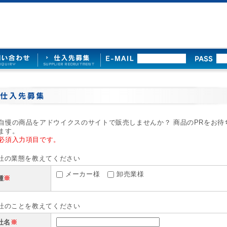
自慢の商品をアドウイクスのサイトで販売しませんか？ 商品のPRをお待
ます。
必須入力項目です。
貴社の業態を教えてください
メーカー様
卸売業様
種
※
貴社のことを教えてください
社名
※