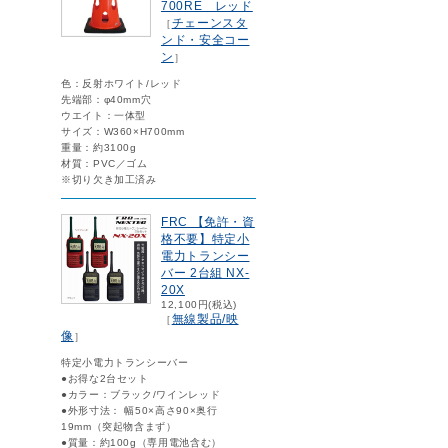
700RE レッド
チェーンスタ
［
ンド・安全コー
ン
］
色：反射ホワイト/レッド
先端部：φ40mm穴
ウエイト：一体型
サイズ：W360×H700mm
重量：約3100g
材質：PVC／ゴム
※切り欠き加工済み
FRC 【免許・資
格不要】特定小
電力トランシー
バー 2台組 NX-
20X
12,100円(税込)
無線製品/映
［
像
］
特定小電力トランシーバー
●お得な2台セット
●カラー：ブラック/ワインレッド
●外形寸法： 幅50×高さ90×奥行
19mm（突起物含まず）
●質量：約100g（専用電池含む）