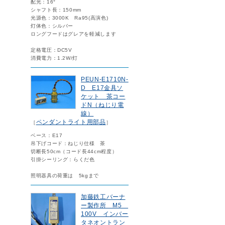
配光：16°
シャフト長：150mm
光源色：3000K Ra95(高演色)
灯体色：シルバー
ロングフードはグレアを軽減します
定格電圧：DC5V
消費電力：1.2W/灯
PEUN-E1710N-
D E17金具ソ
ケット 茶コー
ドN（ねじり電
線）
ペンダントライト用部品
［
］
ベース：E17
吊下げコード：ねじり仕様 茶
切断長50cm（コード長44cm程度）
引掛シーリング：らくだ色
照明器具の荷重は 5kgまで
加藤鉄工バーナ
ー製作所 M5
100V インバー
タネオントラン