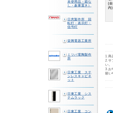
未使用品・箱な
(
し・倉庫置き）
内)
日恵製作所 回
転灯・表示灯・
信号灯
栄興電器工業所
ミツバ電陶製作
1.
所
2.
い。
3.
日東工業 ステ
願い
ンレスキャビネ
ット
日東工業 シス
テムラック
日東工業 コン