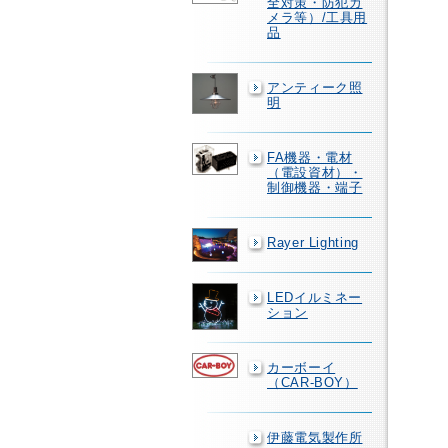
全対策・防犯カ
メラ等）/工具用
品
アンティーク照
明
FA機器・電材
（電設資材）・
制御機器・端子
Rayer Lighting
LEDイルミネー
ション
カーボーイ
（CAR-BOY）
伊藤電気製作所