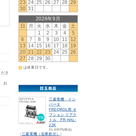
。
くださ
、お
三菱電機 イン
バータ
FREQROL用 オ
プション リアク
トル FR-HAL-
22K
31,900円(税込)
三菱電機（在庫処分）
［
］