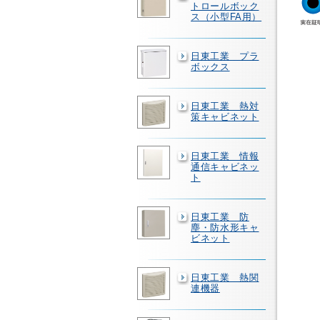
トロールボック
ス（小型FA用）
日東工業 プラ
ボックス
日東工業 熱対
策キャビネット
日東工業 情報
通信キャビネッ
ト
日東工業 防
塵・防水形キャ
ビネット
日東工業 熱関
連機器