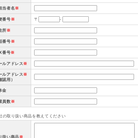
担当者名
※
便番号
※
〒
-
住所
※
話番号
※
AX番号
※
ールアドレス
※
ールアドレス
※
確認用）
本金
業員数
※
貴社の取り扱い商品を教えてください
り扱い商品
※