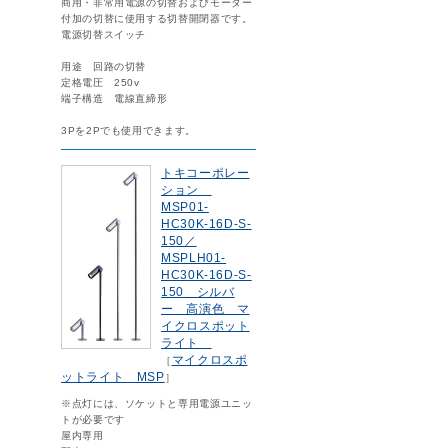
商用・非常用電源の切替およびモーター
付加の切替に使用する切替開閉器です。
電源切替スイッチ
用途 回路の切替
定格電圧 250v
端子構造 電線直締形
3Pを2Pでも使用できます。
トキコーポレー
ション
MSP01-
HC30K-16D-S-
150／
MSPLH01-
HC30K-16D-S-
150 シルバ
ー 高演色 マ
イクロスポット
ライト
マイクロスポ
［
ットライト MSP
］
※点灯には、ソケットと専用電源ユニッ
トが必要です
屋内専用