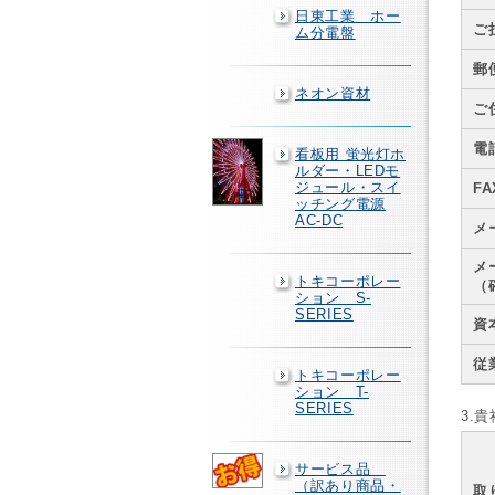
日東工業 ホー
ご
ム分電盤
郵
ネオン資材
ご
電
看板用 蛍光灯ホ
ルダー・LEDモ
ジュール・スイ
F
ッチング電源
AC-DC
メ
メ
トキコーポレー
（
ション S-
SERIES
資
従
トキコーポレー
ション T-
SERIES
3.
サービス品
（訳あり商品・
取