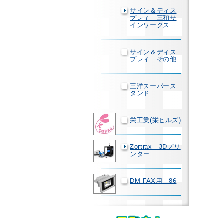
サイン＆ディス
プレィ 三和サ
インワークス
サイン＆ディス
プレィ その他
三洋スーパース
タンド
栄工業(栄ヒルズ)
Zortrax 3Dプリ
ンター
DM FAX用 86