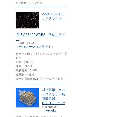
●イヤホンマイク付き
2芯ゆらぎスト
リングライト
YURA2B100WABS 天の川ライ
ト
8,250円(税込)
デコレーションライト
［
］
カラー：ホワイト×シャンパン×アクアブ
ルー
重量：約260g
球数：100球
消費電力：6.4W
連結数：5連結
備考：自動点滅/2芯パワーコード別売
村上電機 カバ
ースイッチ（切
替開閉器）
CS DT3P30A
990円(税込)
その他
［
］