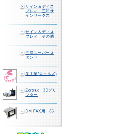
サイン＆ディス
プレィ 三和サ
インワークス
サイン＆ディス
プレィ その他
三洋スーパース
タンド
栄工業(栄ヒルズ)
Zortrax 3Dプリ
ンター
DM FAX用 86