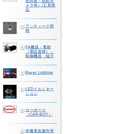
全対策・防犯カ
メラ等）/工具用
品
アンティーク照
明
FA機器・電材
（電設資材）・
制御機器・端子
Rayer Lighting
LEDイルミネー
ション
カーボーイ
（CAR-BOY）
伊藤電気製作所