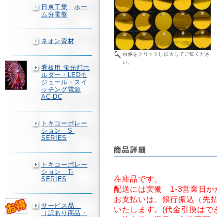
日東工業 ホー
ム分電盤
ネオン資材
画像をクリックし拡大してご覧くださ
い。
看板用 蛍光灯ホ
ルダー・LEDモ
ジュール・スイ
ッチング電源
AC-DC
トキコーポレー
ション S-
SERIES
トキコーポレー
ション T-
在庫品です。
SERIES
配送には実働 1-3営業日
お支払いは、銀行振込（先
サービス品
いたします。(代金引換はで
（訳あり商品・