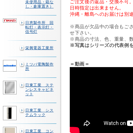
ご注文後の返品・交換不可
未使用品・箱な
し・倉庫置き）
日時指定は出来ません。
沖縄・離島へのお届けは別
日恵製作所 回
※商品が欠品中の場合もご
転灯・表示灯・
信号灯
せ下さい。
※商品の寸法、色、重量、
※写真はシリーズの代表例
栄興電器工業所
＝動画＝
ミツバ電陶製作
所
日東工業 ステ
ンレスキャビネ
ット
日東工業 シス
テムラック
日東工業 コン