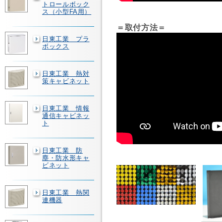
トロールボック
ス（小型FA用）
＝取付方法＝
日東工業 プラ
ボックス
日東工業 熱対
策キャビネット
日東工業 情報
通信キャビネッ
ト
日東工業 防
塵・防水形キャ
ビネット
日東工業 熱関
連機器