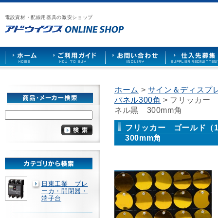
漏
ア
ご
お
仕
電
ド
利
問
入
ブ
電設資材・配線用器具の激安ショップ
ウ
用
い
先
レ
イ
ガ
合
募
ー
ク
イ
わ
集
カ
ス
ド
せ
ー
HOME
や
照
明
ソ
ホーム
>
サイン＆ディスプ
ケ
パネル300角
> フリッカー
ッ
ト
ネル黒 300mm角
な
ど
フリッカー ゴールド（
を
300mm角
激
安
で
販
売
日東工業 ブレ
ーカ・開閉器・
端子台