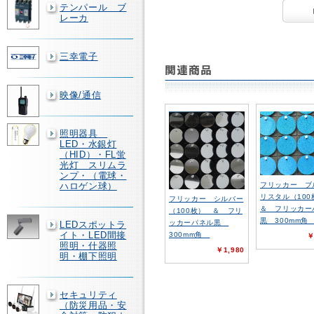
テンパール ブ
レーカ
三幸電子
映像/通信
照明器具
LED・水銀灯
（HID）・FL蛍
光灯 スリムラ
ンプ・（電球・
ハロゲン球）
フリッカー ブ
リスタル（10
フリッカー シルバー
＆ フリッカー
（100枚） ＆ フリ
黒 300mm
ッカーパネル黒
LEDスポットラ
イト・LED間接
300mm角
￥
照明・什器照
￥1,980
明・棚下照明
セキュリティ
（防災用品・安