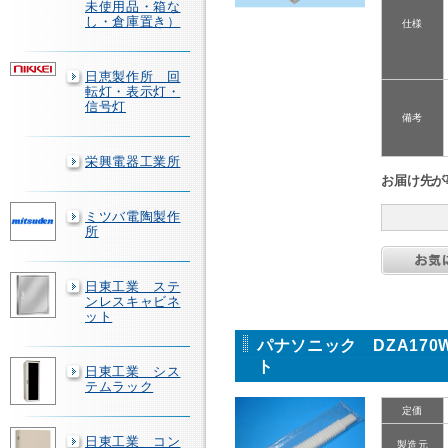
未使用品・箱な
し・倉庫置き）
仕様
日恵製作所 回
転灯・表示灯・
信号灯
備考
栄興電器工業所
お届け先が
ミツバ電陶製作
所
日東工業 ステ
ンレスキャビネ
ット
パナソニック DZA17
ト
日東工業 シス
テムラック
定価
日東工業 コン
製造元