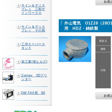
サイン＆ディス
プレィ 三和サ
インワークス
外山電気 O1Z28（28
サイン＆ディス
用 HDZ・鋳鉄製
プレィ その他
製造元
三洋スーパース
タンド
価格
栄工業(栄ヒルズ)
仕様
Zortrax 3Dプリ
ンター
DM FAX用 86