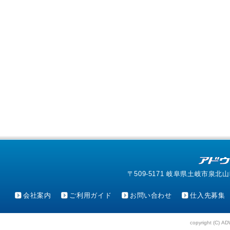
〒509-5171 岐阜県土岐市泉北山町4-1
会社案内
ご利用ガイド
お問い合わせ
仕入先募集
copyright (C) AD