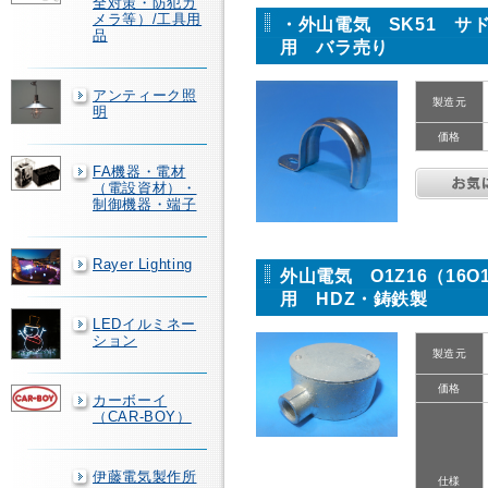
全対策・防犯カ
メラ等）/工具用
・外山電気 SK51 サ
品
用 バラ売り
アンティーク照
製造元
明
価格
FA機器・電材
（電設資材）・
制御機器・端子
Rayer Lighting
外山電気 O1Z16（16
用 HDZ・鋳鉄製
LEDイルミネー
ション
製造元
価格
カーボーイ
（CAR-BOY）
伊藤電気製作所
仕様