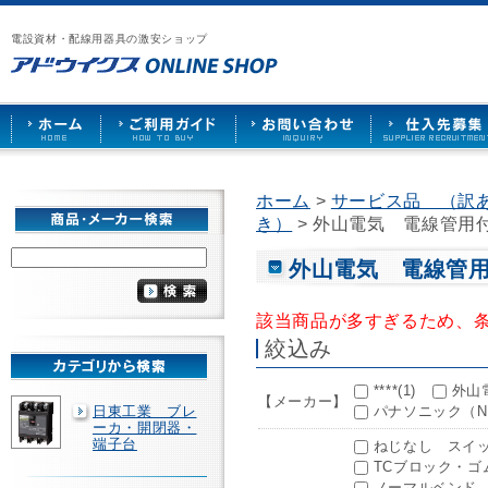
漏
ア
ご
お
仕
電
ド
利
問
入
ブ
電設資材・配線用器具の激安ショップ
ウ
用
い
先
レ
イ
ガ
合
募
ー
ク
イ
わ
集
カ
ス
ド
せ
ー
HOME
や
照
明
ソ
ホーム
>
サービス品 （訳
ケ
き）
> 外山電気 電線管
ッ
ト
な
外山電気 電線管
ど
を
激
該当商品が多すぎるため、
安
絞込み
で
販
売
****(1)
外山電
【メーカー】
日東工業 ブレ
パナソニック（Nati
ーカ・開閉器・
端子台
ねじなし スイッ
TCブロック・ゴム
ノーマルベンド T