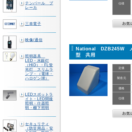
テンパール ブ
仕様
レーカ
三幸電子
映像/通信
National DZB24
型 共用
照明器具
LED・水銀灯
（HID）・FL蛍
定価
光灯 スリムラ
ンプ・（電球・
ハロゲン球）
製造元
価格
LEDスポットラ
イト・LED間接
仕様
照明・什器照
明・棚下照明
セキュリティ
（防災用品・安