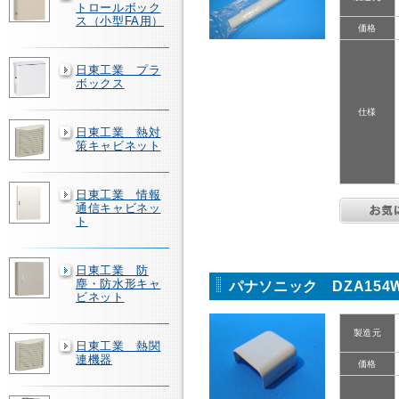
トロールボック
ス（小型FA用）
価格
日東工業 プラ
ボックス
仕様
日東工業 熱対
策キャビネット
日東工業 情報
通信キャビネッ
ト
日東工業 防
塵・防水形キャ
パナソニック DZA15
ビネット
製造元
日東工業 熱関
連機器
価格