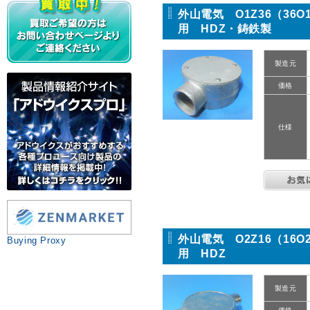
外山電気 O1Z36（36
用 HDZ・鋳鉄製
製造元
価格
仕様
外山電気 O2Z16（16
Buying Proxy
用 HDZ
製造元