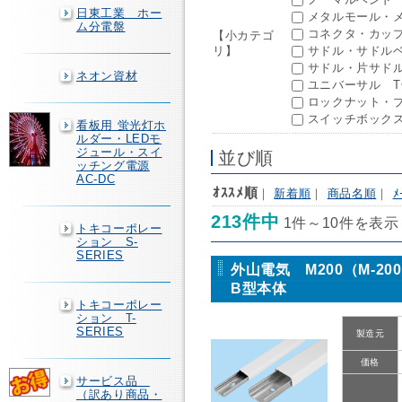
日東工業 ホー
メタルモール・メ
ム分電盤
コネクタ・カップ
【小カテゴ
リ】
サドル・サドルベ
サドル・片サドル
ネオン資材
ユニバーサル TCU
ロックナット・ブ
スイッチボックス 
看板用 蛍光灯ホ
ルダー・LEDモ
ジュール・スイ
並び順
ッチング電源
AC-DC
ｵｽｽﾒ順
｜
新着順
｜
商品名順
｜
ﾒ
213件中
1件～10件を表示
トキコーポレー
ション S-
SERIES
外山電気 M200（M-2
B型本体
トキコーポレー
ション T-
SERIES
製造元
価格
サービス品
（訳あり商品・