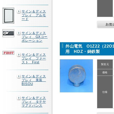
サイン＆ディス
プレィ アルモ
ード
サイン＆ディス
プレィ GXコー
ポレーション
外山電気 O1Z22（22
用 HDZ・鋳鉄製
サイン＆ディス
プレイ ファー
スト First
製造元
価格
サイン＆ディス
プレィ 美装
BISOU
仕様
サイン＆ディス
プレィ タテヤ
マアドバンス