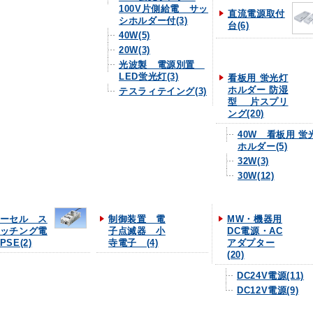
100V片側給電 サッ
直流電源取付
シホルダー付(3)
台(6)
40W(5)
20W(3)
光波製 電源別置
LED蛍光灯(3)
看板用 蛍光灯
ホルダー 防湿
テスラィテイング(3)
型 片スプリ
ング(20)
40W 看板用 蛍
ホルダー(5)
32W(3)
30W(12)
ーセル ス
制御装置 電
MW・機器用
ッチング電
子点滅器 小
DC電源・AC
PSE(2)
寺電子 (4)
アダプター
(20)
DC24V電源(11)
DC12V電源(9)