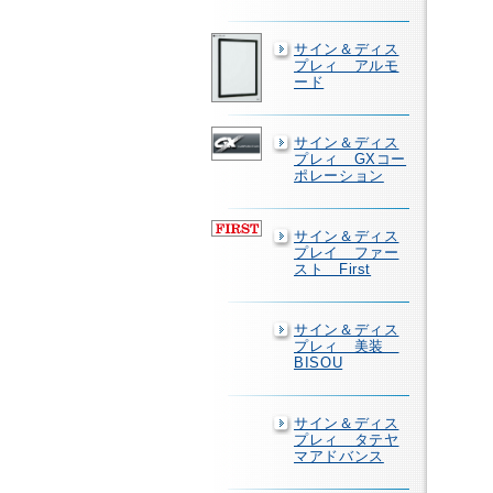
サイン＆ディス
プレィ アルモ
ード
サイン＆ディス
プレィ GXコー
ポレーション
サイン＆ディス
プレイ ファー
スト First
サイン＆ディス
プレィ 美装
BISOU
サイン＆ディス
プレィ タテヤ
マアドバンス