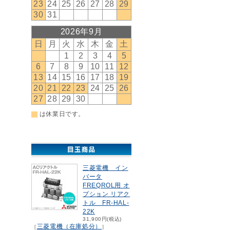
三菱電機 イン
バータ
FREQROL用 オ
プション リアク
トル FR-HAL-
22K
31,900円(税込)
三菱電機（在庫処分）
［
］