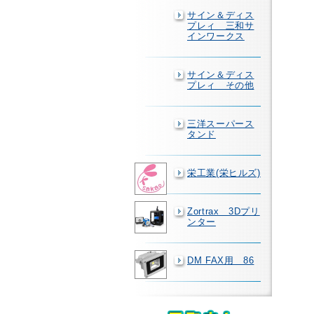
サイン＆ディス
プレィ 三和サ
インワークス
サイン＆ディス
プレィ その他
三洋スーパース
タンド
栄工業(栄ヒルズ)
Zortrax 3Dプリ
ンター
DM FAX用 86