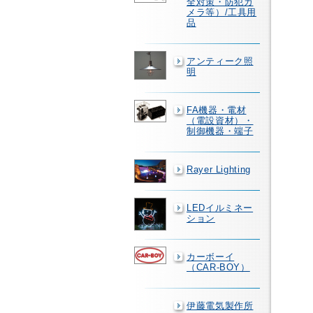
全対策・防犯カ
メラ等）/工具用
品
アンティーク照
明
FA機器・電材
（電設資材）・
制御機器・端子
Rayer Lighting
LEDイルミネー
ション
カーボーイ
（CAR-BOY）
伊藤電気製作所