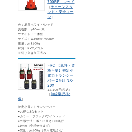
700RE レッド
チェーンスタ
［
ンド・安全コー
ン
］
色：反射ホワイト/レッド
先端部：φ40mm穴
ウエイト：一体型
サイズ：W360×H700mm
重量：約3100g
材質：PVC／ゴム
※切り欠き加工済み
FRC 【免許・資
格不要】特定小
電力トランシー
バー 2台組 NX-
20X
12,100円(税込)
無線製品/映
［
像
］
特定小電力トランシーバー
●お得な2台セット
●カラー：ブラック/ワインレッド
●外形寸法： 幅50×高さ90×奥行
19mm（突起物含まず）
●質量：約100g（専用電池含む）