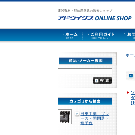
漏
ア
ご
お
仕
電
ド
利
問
入
ブ
電設資材・配線用器具の激安ショップ
ウ
用
い
先
レ
イ
ガ
合
募
ー
ク
イ
わ
集
カ
ス
ド
せ
ー
HOME
や
照
明
ソ
ホー
ケ
ッ
ト
な
ど
を
激
安
ソ
で
ダ
販
(1
売
日東工業 ブレ
ーカ・開閉器・
端子台