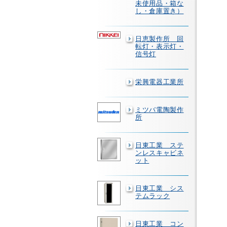
未使用品・箱な
し・倉庫置き）
日恵製作所 回
転灯・表示灯・
信号灯
栄興電器工業所
ミツバ電陶製作
所
日東工業 ステ
ンレスキャビネ
ット
日東工業 シス
テムラック
日東工業 コン