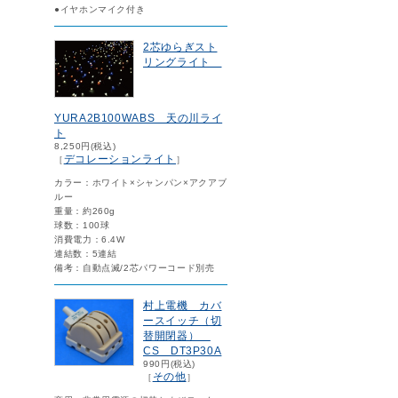
●イヤホンマイク付き
2芯ゆらぎスト
リングライト
YURA2B100WABS 天の川ライ
ト
8,250円(税込)
デコレーションライト
［
］
カラー：ホワイト×シャンパン×アクアブ
ルー
重量：約260g
球数：100球
消費電力：6.4W
連結数：5連結
備考：自動点滅/2芯パワーコード別売
村上電機 カバ
ースイッチ（切
替開閉器）
CS DT3P30A
990円(税込)
その他
［
］