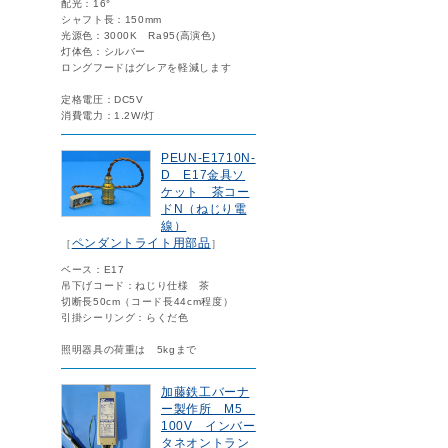
配光：16°
シャフト長：150mm
光源色：3000K Ra95(高演色)
灯体色：シルバー
ロングフードはグレアを軽減します
定格電圧：DC5V
消費電力：1.2W/灯
PEUN-E1710N-
D E17金具ソ
ケット 茶コー
ドN（ねじり電
線）
ペンダントライト用部品
［
］
ベース：E17
吊下げコード：ねじり仕様 茶
切断長50cm（コード長44cm程度）
引掛シーリング：らくだ色
照明器具の荷重は 5kgまで
加藤鉄工バーナ
ー製作所 M5
100V インバー
タネオントラン