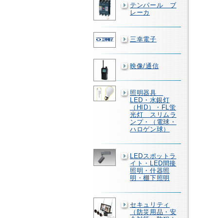
テンパール ブ
レーカ
三幸電子
映像/通信
照明器具
LED・水銀灯
（HID）・FL蛍
光灯 スリムラ
ンプ・（電球・
ハロゲン球）
LEDスポットラ
イト・LED間接
照明・什器照
明・棚下照明
セキュリティ
（防災用品・安