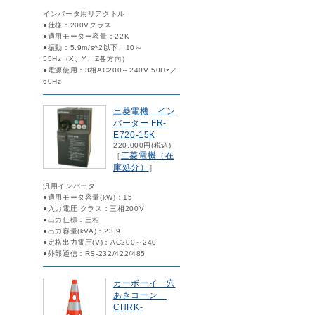
インバータ用リアクトル
●仕様：200Vクラス
●適用モーター容量：22K
●振動：5.9m/s^2以下、10～
55Hz（X、Y、Z各方向）
●電源使用：3相AC200～240V 50Hz／
60Hz
三菱電機 イン
バーター FR-
E720-15K
220,000円(税込)
三菱電機（在
［
庫処分）
］
汎用インバータ
●適用モータ容量(kW)：15
●入力電圧 クラス：三相200V
●出力仕様：三相
●出力容量(kVA)：23.9
●定格出力電圧(V)：AC200～240
●外部通信：RS-232/422/485
カーボーイ 穴
あきコーン
CHRK-