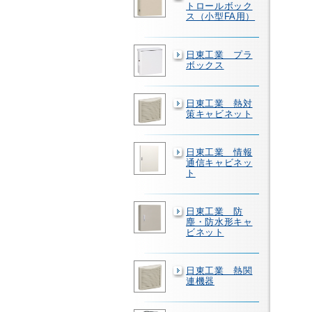
トロールボック
ス（小型FA用）
日東工業 プラ
ボックス
日東工業 熱対
策キャビネット
日東工業 情報
通信キャビネッ
ト
日東工業 防
塵・防水形キャ
ビネット
日東工業 熱関
連機器