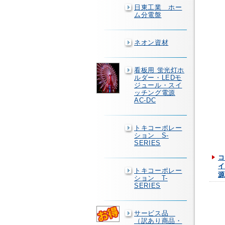
日東工業 ホー
ム分電盤
ネオン資材
看板用 蛍光灯ホ
ルダー・LEDモ
ジュール・スイ
ッチング電源
AC-DC
トキコーポレー
ション S-
SERIES
コ
イ
トキコーポレー
源
ション T-
SERIES
サービス品
（訳あり商品・