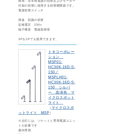
商用・非常用電源の切替およびモーター
付加の切替に使用する切替開閉器です。
電源切替スイッチ
用途 回路の切替
定格電圧 250v
端子構造 電線直締形
3Pを2Pでも使用できます。
トキコーポレー
ション
MSP01-
HC30K-16D-S-
150／
MSPLH01-
HC30K-16D-S-
150 シルバ
ー 高演色 マ
イクロスポット
ライト
マイクロスポ
［
ットライト MSP
］
※点灯には、ソケットと専用電源ユニッ
トが必要です
屋内専用