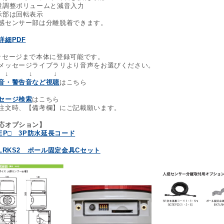
量調整ボリュームと減音入力
示部は回転表示
感センサー部は分離脱着できます。
詳細PDF
ッセージまで本体に登録可能です。
メッセージライブラリより音声をお選びください。
 ↓ ↓
音・警告音など視聴
はこちら
セージ検索
はこちら
注文時、【備考欄】にご記載願います。
応オプション】
7EP□ 3P防水延長コード
7LRKS2 ポール固定金具Cセット