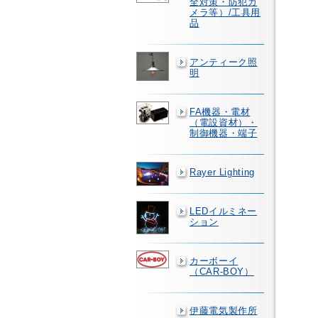
全対策・防犯カ
メラ等）/工具用
品
アンティーク照
明
FA機器・電材
（電設資材）・
制御機器・端子
Rayer Lighting
LEDイルミネー
ション
カーボーイ
（CAR-BOY）
伊藤電気製作所