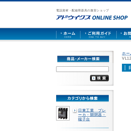
漏
ア
ご
お
仕
電
ド
利
問
入
ブ
電設資材・配線用器具の激安ショップ
ウ
用
い
先
レ
イ
ガ
合
募
ー
ク
イ
わ
集
カ
ス
ド
せ
ー
HOME
や
照
明
ソ
ホー
ケ
VL
ッ
ト
な
ど
を
激
安
で
販
売
日東工業 ブレ
ーカ・開閉器・
端子台