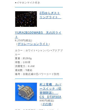
●イヤホンマイク付き
2芯ゆらぎスト
リングライト
YURA2B100WABS 天の川ライ
ト
8,250円(税込)
デコレーションライト
［
］
カラー：ホワイト×シャンパン×アクアブ
ルー
重量：約260g
球数：100球
消費電力：6.4W
連結数：5連結
備考：自動点滅/2芯パワーコード別売
村上電機 カバ
ースイッチ（切
替開閉器）
CS DT3P30A
990円(税込)
その他
［
］