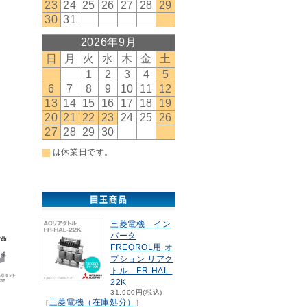
三菱電機 イン
バータ
FREQROL用 オ
プション リアク
トル FR-HAL-
22K
31,900円(税込)
三菱電機（在庫処分）
［
］