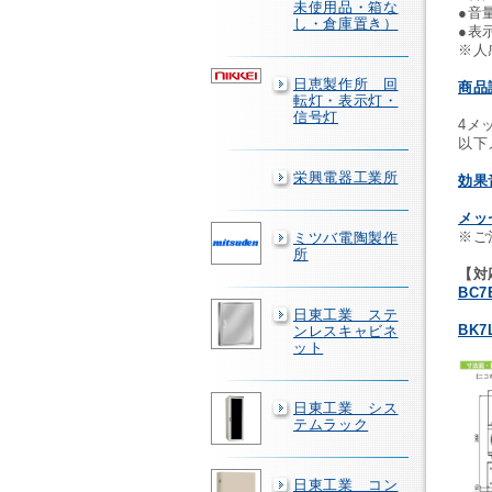
未使用品・箱な
●音
し・倉庫置き）
●表
※人
日恵製作所 回
商品
転灯・表示灯・
信号灯
4メ
以下
↓
栄興電器工業所
効果
メッ
※ご
ミツバ電陶製作
所
【対
BC
日東工業 ステ
BK
ンレスキャビネ
ット
日東工業 シス
テムラック
日東工業 コン