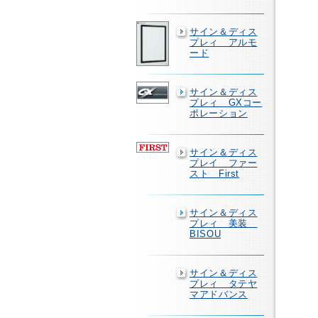
サイン＆ディス
プレィ アルモ
ード
サイン＆ディス
プレィ GXコー
ポレーション
サイン＆ディス
プレイ ファー
スト First
サイン＆ディス
プレィ 美装
BISOU
サイン＆ディス
プレィ タテヤ
マアドバンス