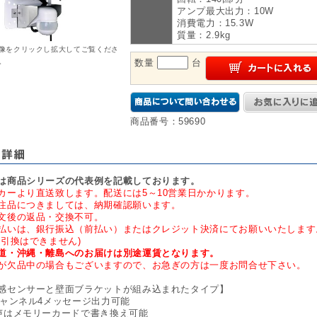
アンプ最大出力：10W
消費電力：15.3W
質量：2.9kg
像をクリックし拡大してご覧くださ
。
数量
台
商品番号：59690
は商品シリーズの代表例を記載しております。
カーより直送致します。配送には5～10営業日かかります。
注品につきましては、納期確認願います。
文後の返品・交換不可。
払いは、銀行振込（前払い）またはクレジット決済にてお願いいたします
金引換はできません)
道・沖縄・離島へのお届けは別途運賃となります。
が欠品中の場合もございますので、お急ぎの方は一度お問合せ下さい。
感センサーと壁面ブラケットが組み込まれたタイプ】
チャンネル4メッセージ出力可能
声はメモリーカードで書き換え可能