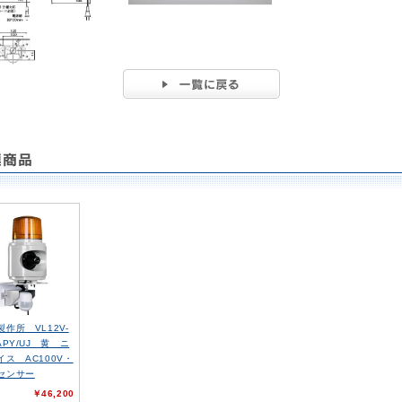
製作所 VL12V-
APY/UJ 黄 ニ
イス AC100V・
センサー
￥46,200