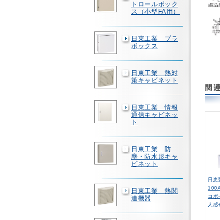
トロールボック
ス（小型FA用）
日東工業 プラ
ボックス
日東工業 熱対
策キャビネット
日東工業 情報
通信キャビネッ
ト
日東工業 防
塵・防水形キャ
ビネット
日恵
100
日東工業 熱関
コボ
連機器
人感