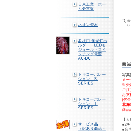
日東工業 ホー
ム分電盤
画
ネオン資材
い
看板用 蛍光灯ホ
ルダー・LEDモ
ジュール・スイ
ッチング電源
AC-DC
トキコーポレー
写真
ション S-
メー
SERIES
※受
ご注
お支
トキコーポレー
(代
ション T-
北海
SERIES
商品
【人
サービス品
●2
（訳あり商品・
●音