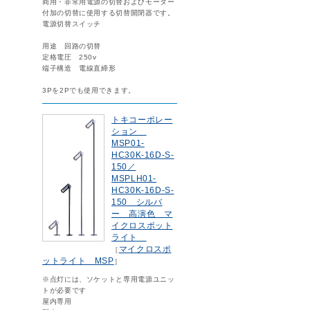
商用・非常用電源の切替およびモーター
付加の切替に使用する切替開閉器です。
電源切替スイッチ
用途 回路の切替
定格電圧 250v
端子構造 電線直締形
3Pを2Pでも使用できます。
トキコーポレー
ション
MSP01-
HC30K-16D-S-
150／
MSPLH01-
HC30K-16D-S-
150 シルバ
ー 高演色 マ
イクロスポット
ライト
マイクロスポ
［
ットライト MSP
］
※点灯には、ソケットと専用電源ユニッ
トが必要です
屋内専用