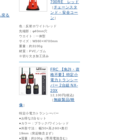
700RE レッド
チェーンスタ
［
ンド・安全コー
へ戻る
ン
］
色：反射ホワイト/レッド
先端部：φ40mm穴
ウエイト：一体型
サイズ：W360×H700mm
重量：約3100g
材質：PVC／ゴム
※切り欠き加工済み
FRC 【免許・資
格不要】特定小
電力トランシー
バー 2台組 NX-
20X
12,100円(税込)
無線製品/映
［
像
］
特定小電力トランシーバー
●お得な2台セット
●カラー：ブラック/ワインレッド
●外形寸法： 幅50×高さ90×奥行
19mm（突起物含まず）
●質量：約100g（専用電池含む）