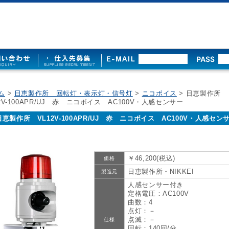
ム
>
日恵製作所 回転灯・表示灯・信号灯
>
ニコボイス
> 日恵製作所
12V-100APR/UJ 赤 ニコボイス AC100V・人感センサー
日恵製作所 VL12V-100APR/UJ 赤 ニコボイス AC100V・人感セン
￥46,200(税込)
価格
日恵製作所・NIKKEI
製造元
人感センサー付き
定格電圧：AC100V
曲数：4
点灯：－
点滅：－
仕様
回転：140回/分