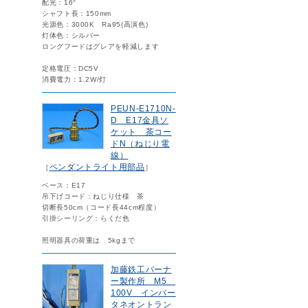
配光：16°
シャフト長：150mm
光源色：3000K Ra95(高演色)
灯体色：シルバー
ロングフードはグレアを軽減します
定格電圧：DC5V
消費電力：1.2W/灯
PEUN-E1710N-
D E17金具ソ
ケット 茶コー
ドN（ねじり電
線）
ペンダントライト用部品
［
］
ベース：E17
吊下げコード：ねじり仕様 茶
切断長50cm（コード長44cm程度）
引掛シーリング：らくだ色
照明器具の荷重は 5kgまで
加藤鉄工バーナ
ー製作所 M5
100V インバー
タネオントラン