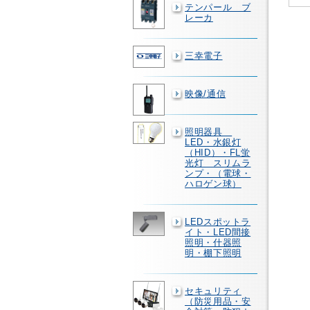
テンパール ブ
レーカ
三幸電子
映像/通信
照明器具
LED・水銀灯
（HID）・FL蛍
光灯 スリムラ
ンプ・（電球・
ハロゲン球）
LEDスポットラ
イト・LED間接
照明・什器照
明・棚下照明
セキュリティ
（防災用品・安