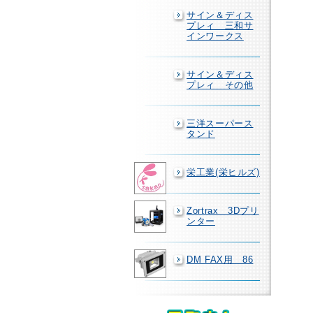
サイン＆ディス
プレィ 三和サ
インワークス
サイン＆ディス
プレィ その他
三洋スーパース
タンド
栄工業(栄ヒルズ)
Zortrax 3Dプリ
ンター
DM FAX用 86