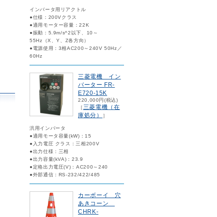
インバータ用リアクトル
●仕様：200Vクラス
●適用モーター容量：22K
●振動：5.9m/s^2以下、10～
55Hz（X、Y、Z各方向）
●電源使用：3相AC200～240V 50Hz／
60Hz
三菱電機 イン
バーター FR-
E720-15K
220,000円(税込)
三菱電機（在
［
庫処分）
］
汎用インバータ
●適用モータ容量(kW)：15
●入力電圧 クラス：三相200V
●出力仕様：三相
●出力容量(kVA)：23.9
●定格出力電圧(V)：AC200～240
●外部通信：RS-232/422/485
カーボーイ 穴
あきコーン
CHRK-