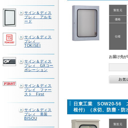
製造元
サイン＆ディス
プレィ アルモ
価格
ード
サイン＆ディス
仕様
プレィ
TOKISEI
お届け先が
サイン＆ディス
プレィ GXコー
ポレーション
サイン＆ディス
プレイ ファー
スト First
日東工業 SOW20-5
根付）（水切、防塵・防
サイン＆ディス
プレィ 美装
BISOU
製造元