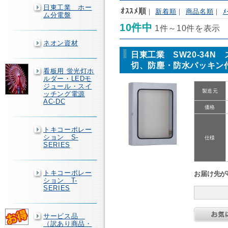
日東工業 ホー
ｵｽｽﾒ順
｜
新着順
｜
商品名順
｜
ﾒ
ム分電盤
10件中
1件～10件を表示
ネオン資材
日東工業 SW20-34
切、防塵・防水パッキン
看板用 蛍光灯ホ
ルダー・LEDモ
ジュール・スイ
製造元
ッチング電源
AC-DC
価格
トキコーポレー
ション S-
仕様
SERIES
トキコーポレー
お届け先が
ション T-
SERIES
サービス品
（訳あり商品・