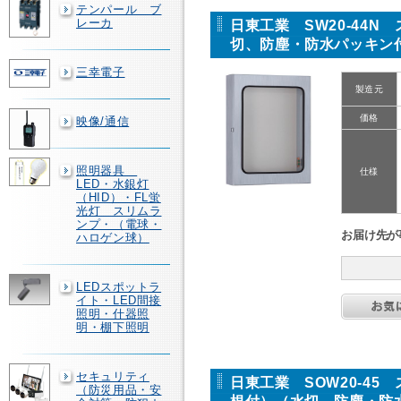
テンパール ブ
レーカ
日東工業 SW20-44
切、防塵・防水パッキン
三幸電子
製造元
価格
映像/通信
照明器具
仕様
LED・水銀灯
（HID）・FL蛍
光灯 スリムラ
ンプ・（電球・
お届け先が
ハロゲン球）
LEDスポットラ
イト・LED間接
照明・什器照
明・棚下照明
セキュリティ
日東工業 SOW20-4
（防災用品・安