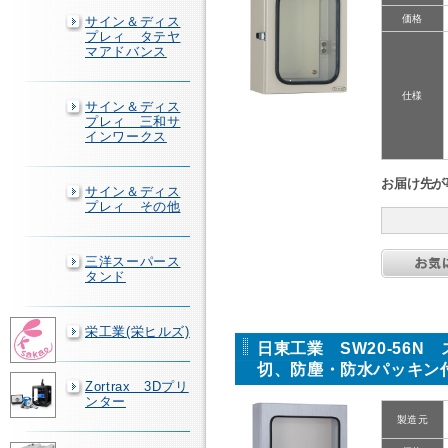
価格
サイン＆ディス
プレィ タテヤ
マアドバンス
仕様
サイン＆ディス
プレィ 三和サ
インワークス
お届け先が
サイン＆ディス
プレィ その他
三洋スーパース
タンド
栄工業(栄ヒルズ)
日東工業 SW20-56
切、防塵・防水パッキン
Zortrax 3Dプリ
ンター
製造元