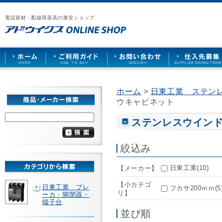
漏
ア
ご
お
仕
電
ド
利
問
入
ブ
電設資材・配線用器具の激安ショップ
ウ
用
い
先
レ
イ
ガ
合
募
ー
ク
イ
わ
集
カ
ス
ド
せ
ー
HOME
や
照
明
ソ
ホーム
>
日東工業 ステン
ケ
ウキャビネット
ッ
ト
な
ステンレスウイン
ど
を
激
絞込み
安
で
日東工業(10)
【メーカー】
販
売
【小カテゴ
日東工業 ブレ
フカサ200ｍｍ(5
リ】
ーカ・開閉器・
端子台
並び順