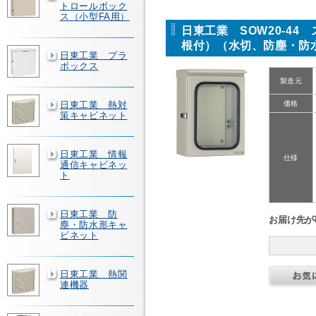
トロールボック
ス（小型FA用）
日東工業 SOW20-4
根付）（水切、防塵・防
日東工業 プラ
ボックス
製造元
日東工業 熱対
価格
策キャビネット
日東工業 情報
仕様
通信キャビネッ
ト
日東工業 防
お届け先が
塵・防水形キャ
ビネット
日東工業 熱関
連機器