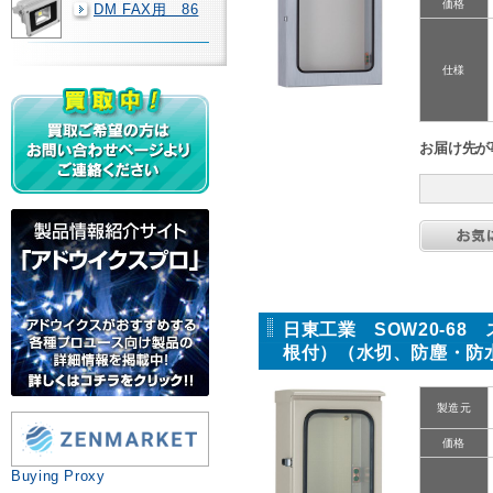
価格
DM FAX用 86
仕様
お届け先が
日東工業 SOW20-6
根付）（水切、防塵・防
製造元
価格
Buying Proxy