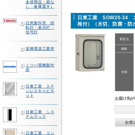
未使用品・箱な
し・倉庫置き）
日東工業 SOW20-3
日恵製作所 回
根付）（水切、防塵・防
転灯・表示灯・
信号灯
製造元
栄興電器工業所
価格
ミツバ電陶製作
所
仕様
日東工業 ステ
ンレスキャビネ
ット
お届け先が
日東工業 シス
テムラック
日東工業 コン