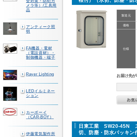
根付）（水切、防塵・防
全対策・防犯カ
メラ等）/工具用
品
製造元
価格
アンティーク照
明
FA機器・電材
仕様
（電設資材）・
制御機器・端子
Rayer Lighting
お届け先が
LEDイルミネー
ション
カーボーイ
（CAR-BOY）
日東工業 SW20-45
切、防塵・防水パッキン
伊藤電気製作所