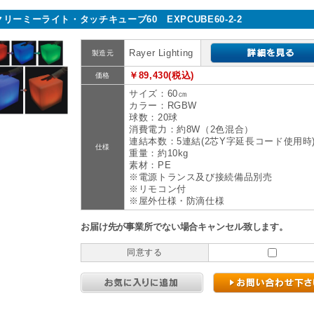
クリーミーライト・タッチキューブ60 EXPCUBE60-2-2
Rayer Lighting
製造元
￥89,430(税込)
価格
サイズ：60㎝
カラー：RGBW
球数：20球
消費電力：約8W（2色混合）
連結本数：5連結(2芯Y字延長コード使用時
仕様
重量：約10kg
素材：PE
※電源トランス及び接続備品別売
※リモコン付
※屋外仕様・防滴仕様
お届け先が事業所でない場合キャンセル致します。
同意する