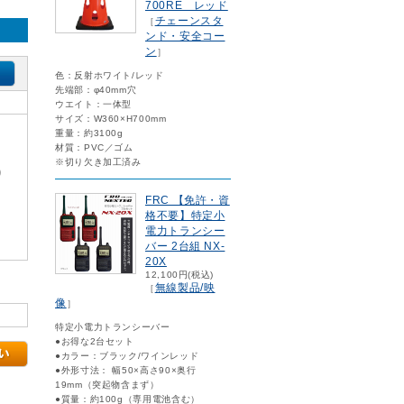
700RE レッド
チェーンスタ
［
ンド・安全コー
ン
］
色：反射ホワイト/レッド
先端部：φ40mm穴
ウエイト：一体型
サイズ：W360×H700mm
重量：約3100g
材質：PVC／ゴム
※切り欠き加工済み
)
FRC 【免許・資
格不要】特定小
電力トランシー
バー 2台組 NX-
20X
12,100円(税込)
無線製品/映
［
像
］
特定小電力トランシーバー
●お得な2台セット
●カラー：ブラック/ワインレッド
●外形寸法： 幅50×高さ90×奥行
19mm（突起物含まず）
●質量：約100g（専用電池含む）