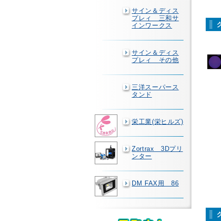
サイン＆ディス
プレィ 三和サ
インワークス
サイン＆ディス
プレィ その他
三洋スーパース
タンド
栄工業(栄ヒルズ)
Zortrax 3Dプリ
ンター
DM FAX用 86