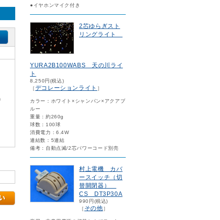
●イヤホンマイク付き
2芯ゆらぎスト
リングライト
YURA2B100WABS 天の川ライ
ト
8,250円(税込)
デコレーションライト
［
］
)
カラー：ホワイト×シャンパン×アクアブ
ルー
重量：約260g
球数：100球
消費電力：6.4W
連結数：5連結
備考：自動点滅/2芯パワーコード別売
村上電機 カバ
ースイッチ（切
替開閉器）
CS DT3P30A
990円(税込)
その他
［
］