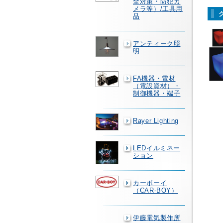
全対策・防犯カ
メラ等）/工具用
品
アンティーク照
明
FA機器・電材
（電設資材）・
制御機器・端子
Rayer Lighting
LEDイルミネー
ション
カーボーイ
（CAR-BOY）
伊藤電気製作所