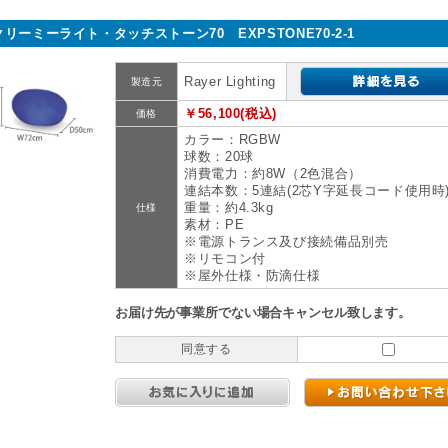
クリーミーライト・タッチストーン70 EXPSTONE70-2-1
Rayer Lighting
製造元
￥56,100(税込)
価格
カラー：RGBW
球数：20球
消費電力：約8W（2色混合）
連結本数：5連結(2芯Y字延長コード使用時
重量：約4.3kg
仕様
素材：PE
※電源トランス及び接続備品別売
※リモコン付
※屋外仕様・防滴仕様
お届け先が事業所でない場合キャンセル致します。
同意する