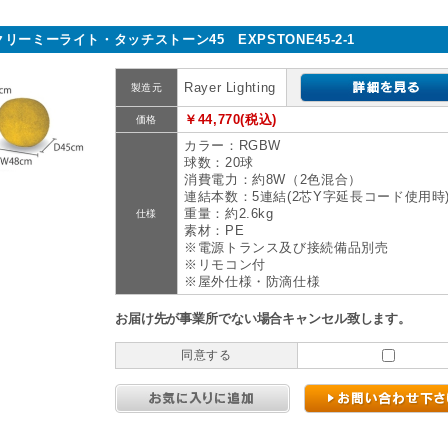
クリーミーライト・タッチストーン45 EXPSTONE45-2-1
Rayer Lighting
製造元
￥44,770(税込)
価格
カラー：RGBW
球数：20球
消費電力：約8W（2色混合）
連結本数：5連結(2芯Y字延長コード使用時
重量：約2.6kg
仕様
素材：PE
※電源トランス及び接続備品別売
※リモコン付
※屋外仕様・防滴仕様
お届け先が事業所でない場合キャンセル致します。
同意する