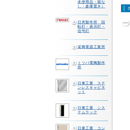
未使用品・箱な
し・倉庫置き）
日恵製作所 回
転灯・表示灯・
信号灯
栄興電器工業所
ミツバ電陶製作
所
日東工業 ステ
ンレスキャビネ
ット
日東工業 シス
テムラック
日東工業 コン