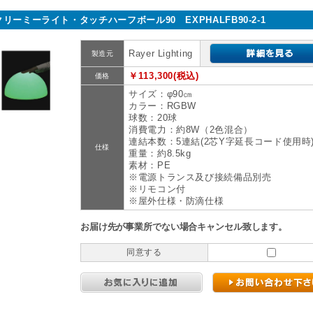
クリーミーライト・タッチハーフボール90 EXPHALFB90-2-1
Rayer Lighting
製造元
￥113,300(税込)
価格
サイズ：φ90㎝
カラー：RGBW
球数：20球
消費電力：約8W（2色混合）
連結本数：5連結(2芯Y字延長コード使用時
仕様
重量：約8.5kg
素材：PE
※電源トランス及び接続備品別売
※リモコン付
※屋外仕様・防滴仕様
お届け先が事業所でない場合キャンセル致します。
同意する