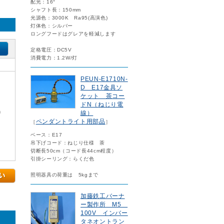
配光：16°
シャフト長：150mm
光源色：3000K Ra95(高演色)
灯体色：シルバー
ロングフードはグレアを軽減します
定格電圧：DC5V
消費電力：1.2W/灯
PEUN-E1710N-
D E17金具ソ
ケット 茶コー
ドN（ねじり電
)
線）
ペンダントライト用部品
［
］
ベース：E17
吊下げコード：ねじり仕様 茶
切断長50cm（コード長44cm程度）
引掛シーリング：らくだ色
照明器具の荷重は 5kgまで
加藤鉄工バーナ
ー製作所 M5
100V インバー
タネオントラン