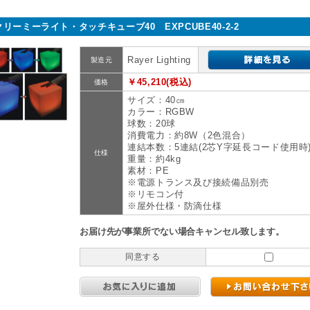
クリーミーライト・タッチキューブ40 EXPCUBE40-2-2
Rayer Lighting
製造元
￥45,210(税込)
価格
サイズ：40㎝
カラー：RGBW
球数：20球
消費電力：約8W（2色混合）
連結本数：5連結(2芯Y字延長コード使用時
仕様
重量：約4kg
素材：PE
※電源トランス及び接続備品別売
※リモコン付
※屋外仕様・防滴仕様
お届け先が事業所でない場合キャンセル致します。
同意する