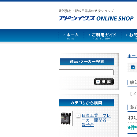
漏
ア
ご
お
仕
電
ド
利
問
入
ブ
電設資材・配線用器具の激安ショップ
ウ
用
い
先
レ
イ
ガ
合
募
ー
ク
イ
わ
集
カ
ス
ド
せ
ー
HOME
や
照
明
ソ
ホー
ケ
ッ
ト
な
ど
絞
を
激
【メ
安
で
販
並
売
日東工業 ブレ
ｵｽ
ーカ・開閉器・
端子台
9件