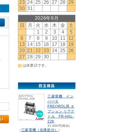
)
三菱電機 イン
バータ
FREQROL用 オ
プション リアク
トル FR-HAL-
22K
31,900円(税込)
三菱電機（在庫処分）
［
］