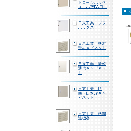
トロールボック
ス（小型FA用）
日東工業 プラ
ボックス
日東工業 熱対
策キャビネット
日東工業 情報
通信キャビネッ
ト
日東工業 防
塵・防水形キャ
ビネット
日東工業 熱関
連機器