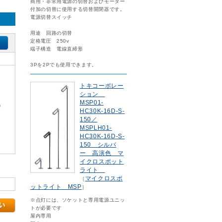
商用・非常用電源の切替およびモーター
付加の切替に使用する切替開閉器です。
電源切替スイッチ
用途 回路の切替
定格電圧 250v
端子構造 電線直締形
3Pを2Pでも使用できます。
トキコーポレー
ション
MSP01-
)
HC30K-16D-S-
150／
MSPLH01-
HC30K-16D-S-
150 シルバ
ー 高演色 マ
イクロスポット
ライト
マイクロスポ
［
ットライト MSP
］
※点灯には、ソケットと専用電源ユニッ
トが必要です
屋内専用