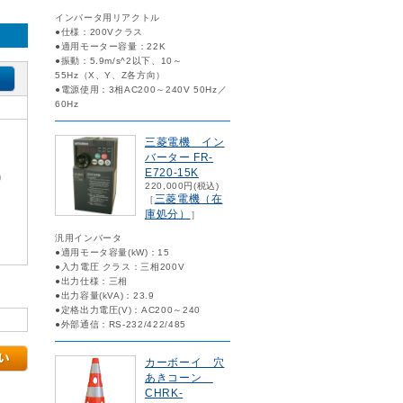
インバータ用リアクトル
●仕様：200Vクラス
●適用モーター容量：22K
●振動：5.9m/s^2以下、10～
55Hz（X、Y、Z各方向）
●電源使用：3相AC200～240V 50Hz／
60Hz
三菱電機 イン
バーター FR-
E720-15K
)
220,000円(税込)
三菱電機（在
［
庫処分）
］
汎用インバータ
●適用モータ容量(kW)：15
●入力電圧 クラス：三相200V
●出力仕様：三相
●出力容量(kVA)：23.9
●定格出力電圧(V)：AC200～240
●外部通信：RS-232/422/485
カーボーイ 穴
あきコーン
CHRK-