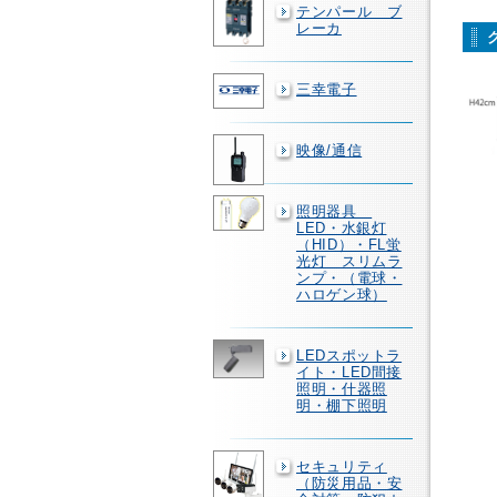
テンパール ブ
レーカ
三幸電子
映像/通信
照明器具
LED・水銀灯
（HID）・FL蛍
光灯 スリムラ
ンプ・（電球・
ハロゲン球）
LEDスポットラ
イト・LED間接
照明・什器照
明・棚下照明
セキュリティ
（防災用品・安