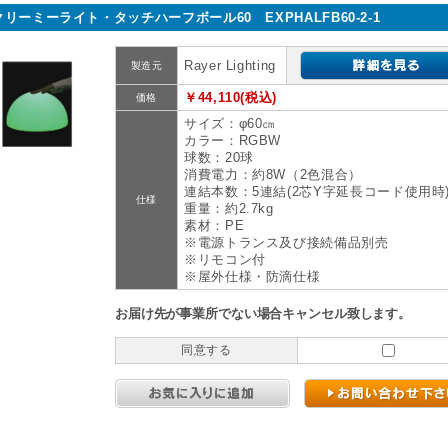
クリーミーライト・タッチハーフボール60 EXPHALFB60-2-1
Rayer Lighting
製造元
￥44,110(税込)
価格
サイズ：φ60㎝
カラー：RGBW
球数：20球
消費電力：約8W（2色混合）
連結本数：5連結(2芯Y字延長コード使用時
仕様
重量：約2.7kg
素材：PE
※電源トランス及び接続備品別売
※リモコン付
※屋外仕様・防滴仕様
お届け先が事業所でない場合キャンセル致します。
同意する