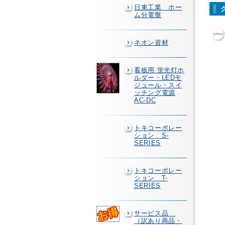
日東工業 ホー
ム分電盤
ネオン資材
看板用 蛍光灯ホ
ルダー・LEDモ
ジュール・スイ
ッチング電源
AC-DC
トキコーポレー
ション S-
SERIES
トキコーポレー
ション T-
SERIES
サービス品
（訳あり商品・