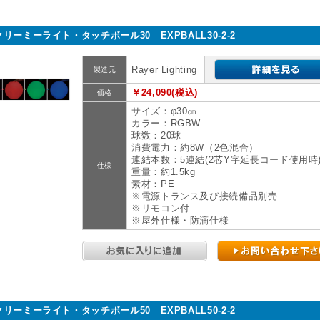
クリーミーライト・タッチボール30 EXPBALL30-2-2
Rayer Lighting
製造元
￥24,090(税込)
価格
サイズ：φ30㎝
カラー：RGBW
球数：20球
消費電力：約8W（2色混合）
連結本数：5連結(2芯Y字延長コード使用時
仕様
重量：約1.5kg
素材：PE
※電源トランス及び接続備品別売
※リモコン付
※屋外仕様・防滴仕様
クリーミーライト・タッチボール50 EXPBALL50-2-2