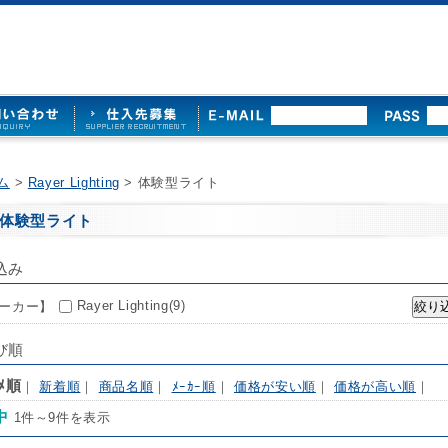
ム
>
Rayer Lighting
> 体験型ライト
体験型ライト
込み
Rayer Lighting(9)
ーカー】
び順
ｽﾒ順
｜
新着順
｜
商品名順
｜
ﾒｰｶｰ順
｜
価格が安い順
｜
価格が高い順
｜
中
1件～9件を表示