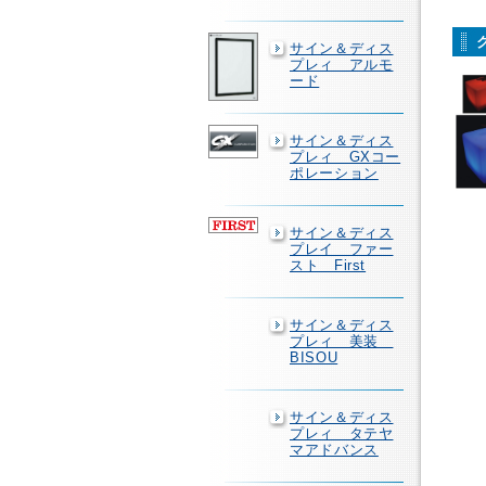
サイン＆ディス
プレィ アルモ
ード
サイン＆ディス
プレィ GXコー
ポレーション
サイン＆ディス
プレイ ファー
スト First
サイン＆ディス
プレィ 美装
BISOU
サイン＆ディス
プレィ タテヤ
マアドバンス