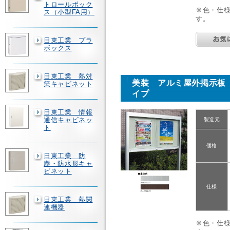
トロールボック
※色・仕
ス（小型FA用）
す。
日東工業 プラ
ボックス
日東工業 熱対
美装 アルミ屋外掲示板 
策キャビネット
イプ
日東工業 情報
通信キャビネッ
製造元
ト
価格
日東工業 防
塵・防水形キャ
ビネット
仕様
日東工業 熱関
連機器
※色・仕