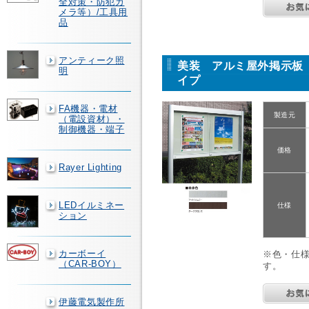
全対策・防犯カ
メラ等）/工具用
品
アンティーク照
美装 アルミ屋外掲示板 
明
イプ
FA機器・電材
製造元
（電設資材）・
制御機器・端子
価格
Rayer Lighting
LEDイルミネー
仕様
ション
カーボーイ
※色・仕
（CAR-BOY）
す。
伊藤電気製作所