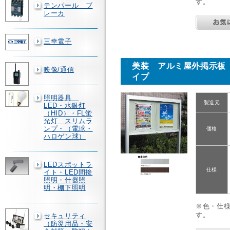
す。
テンパール ブ
レーカ
三幸電子
美装 アルミ屋外掲示板 
映像/通信
イプ
照明器具
製造元
LED・水銀灯
（HID）・FL蛍
光灯 スリムラ
ンプ・（電球・
価格
ハロゲン球）
LEDスポットラ
仕様
イト・LED間接
照明・什器照
明・棚下照明
※色・仕
す。
セキュリティ
（防災用品・安