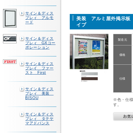
サイン＆ディス
プレィ アルモ
美装 アルミ屋外掲示板 
ード
イプ
サイン＆ディス
製造元
プレィ GXコー
ポレーション
価格
サイン＆ディス
プレイ ファー
スト First
仕様
サイン＆ディス
プレィ 美装
BISOU
※色・仕
す。
サイン＆ディス
プレィ タテヤ
マアドバンス