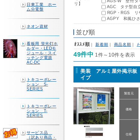
AGS-W 壁付タ
リ】
日東工業 ホー
AGC タテ型自立
ム分電盤
RGP・RGS リ
AGPY 和風ひさ
ネオン資材
並び順
看板用 蛍光灯ホ
ｵｽｽﾒ順
｜
新着順
｜
商品名順
｜
ﾒ
ルダー・LEDモ
ジュール・スイ
49件中
1件～10件を表示
ッチング電源
AC-DC
美装 アルミ屋外掲示板 
イプ
トキコーポレー
ション S-
SERIES
製造元
トキコーポレー
価格
ション T-
SERIES
サービス品
仕様
（訳あり商品・