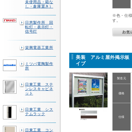
未使用品・箱な
し・倉庫置き）
※色・仕
す。
日恵製作所 回
転灯・表示灯・
信号灯
栄興電器工業所
美装 アルミ屋外掲示板 
イプ
ミツバ電陶製作
所
製造元
日東工業 ステ
ンレスキャビネ
ット
価格
日東工業 シス
テムラック
仕様
日東工業 コン