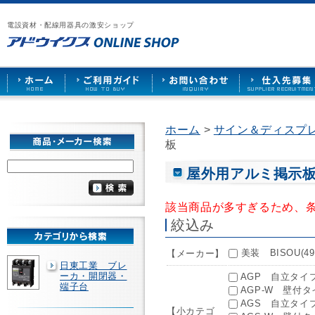
漏
ア
ご
お
仕
電
ド
利
問
入
ブ
電設資材・配線用器具の激安ショップ
ウ
用
い
先
レ
イ
ガ
合
募
ー
ク
イ
わ
集
カ
ス
ド
せ
ー
HOME
や
照
明
ソ
ホーム
>
サイン＆ディスプレ
ケ
板
ッ
ト
な
屋外用アルミ掲
ど
を
激
該当商品が多すぎるため、
安
絞込み
で
販
売
美装 BISOU(49
【メーカー】
日東工業 ブレ
ーカ・開閉器・
AGP 自立タイプ
端子台
AGP-W 壁付タ
AGS 自立タイプ
【小カテゴ