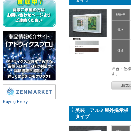
タイプ
製造元
価格
仕様
※色・仕
す。
Buying Proxy
美装 アルミ屋外掲示板 
タイプ