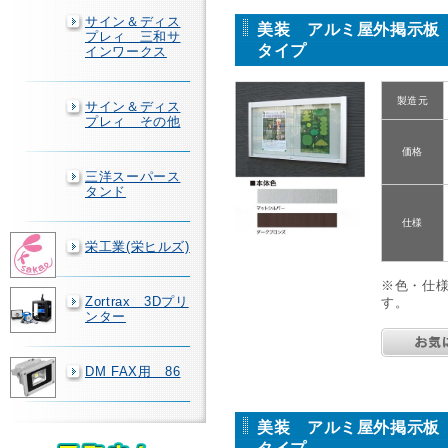
サイン＆ディス
美装 アルミ屋外掲示板 
プレィ 三和サ
タイプ
インワークス
製造元
サイン＆ディス
プレィ その他
価格
三洋スーパース
タンド
仕様
栄工業(栄ヒルズ)
※色・仕
Zortrax 3Dプリ
す。
ンター
DM FAX用 86
美装 アルミ屋外掲示板 