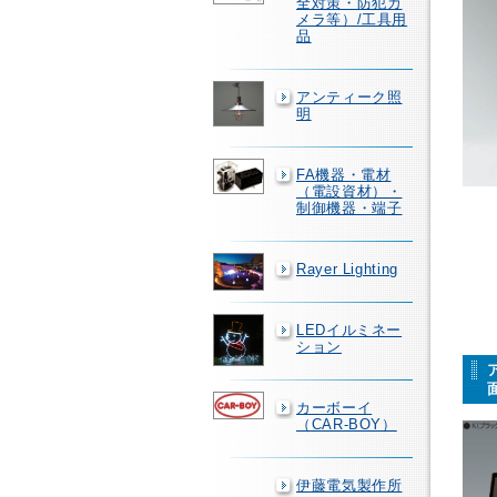
全対策・防犯カ
メラ等）/工具用
品
アンティーク照
明
FA機器・電材
（電設資材）・
制御機器・端子
Rayer Lighting
LEDイルミネー
ション
カーボーイ
（CAR-BOY）
伊藤電気製作所