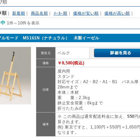
び順
ｽﾒ順
｜
新着順
｜
商品名順
｜
ﾒｰｶｰ順
｜
価格が安い順
｜
価格が高い順
｜
件中
1件～10件を表示
アルモード MS161N（ナチュラル） 木製イーゼル
ベルク
製造元
￥8,580(税込)
価格
屋内用
スタンド
対応サイズ：A2・B2・A1・B1 パネル厚
28mmまで
仕様
本体：木材
重 量：2.3kg
静止安全荷重：8kgまで
折りたたみ式
※ この商品は通常配送料金に加え、
550
円
算されます。
備考
例) 東京ですと、1,100円＋550円＝1,650
なります。