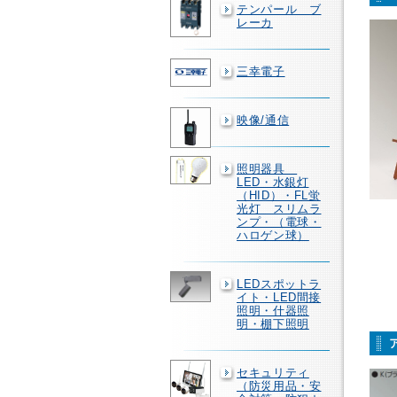
テンパール ブ
レーカ
三幸電子
映像/通信
照明器具
LED・水銀灯
（HID）・FL蛍
光灯 スリムラ
ンプ・（電球・
ハロゲン球）
LEDスポットラ
イト・LED間接
照明・什器照
明・棚下照明
セキュリティ
（防災用品・安