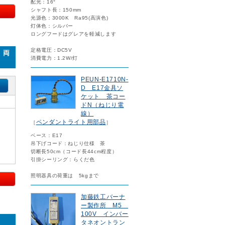
配光：16°
シャフト長：150mm
光源色：3000K Ra95(高演色)
灯体色：シルバー
ロングフードはグレアを軽減します
定格電圧：DC5V
 両
消費電力：1.2W/灯
PEUN-E1710N-
D E17金具ソ
ケット 茶コー
ドN（ねじり電
線）
ペンダントライト用部品
［
］
ベース：E17
吊下げコード：ねじり仕様 茶
切断長50cm（コード長44cm程度）
引掛シーリング：らくだ色
照明器具の荷重は 5kgまで
加藤鉄工バーナ
ー製作所 M5
100V インバー
タネオントラン