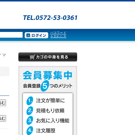
パスワード
を忘れた方
／マ