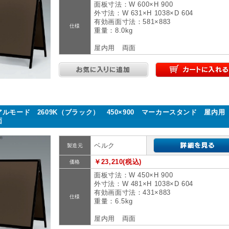
面板寸法：W 600×H 900
外寸法：W 631×H 1038×D 604
有効画面寸法：581×883
仕様
重量：8.0kg
屋内用 両面
アルモード 2609K（ブラック） 450×900 マーカースタンド 屋内用
面
ベルク
製造元
￥23,210(税込)
価格
面板寸法：W 450×H 900
外寸法：W 481×H 1038×D 604
有効画面寸法：431×883
仕様
重量：6.5kg
屋内用 両面