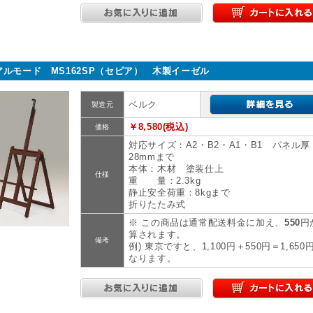
アルモード MS162SP（セピア） 木製イーゼル
ベルク
製造元
￥8,580(税込)
価格
対応サイズ：A2・B2・A1・B1 パネル厚
28mmまで
本体：木材 塗装仕上
仕様
重 量：2.3kg
静止安全荷重：8kgまで
折りたたみ式
※ この商品は通常配送料金に加え、
550
円
算されます。
備考
例) 東京ですと、1,100円＋550円＝1,650
なります。