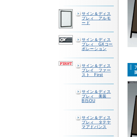
サイン＆ディス
プレィ アルモ
ード
サイン＆ディス
プレィ GXコー
ポレーション
サイン＆ディス
プレイ ファー
スト First
サイン＆ディス
プレィ 美装
BISOU
サイン＆ディス
プレィ タテヤ
マアドバンス