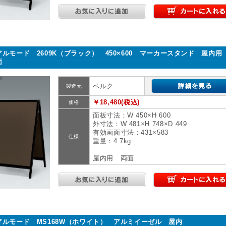
アルモード 2609K（ブラック） 450×600 マーカースタンド 屋内用
面
ベルク
製造元
￥18,480(税込)
価格
面板寸法：W 450×H 600
外寸法：W 481×H 748×D 449
有効画面寸法：431×583
仕様
重量：4.7kg
屋内用 両面
アルモード MS168W（ホワイト） アルミイーゼル 屋内