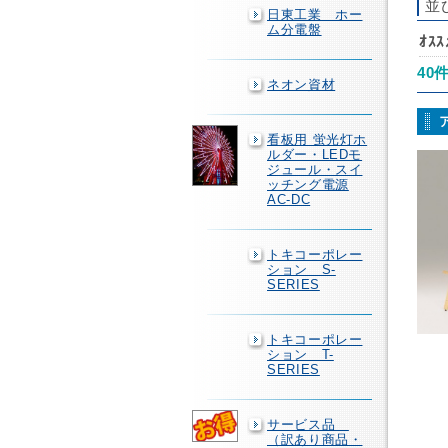
並
日東工業 ホー
ム分電盤
ｵｽ
40
ネオン資材
看板用 蛍光灯ホ
ルダー・LEDモ
ジュール・スイ
ッチング電源
AC-DC
トキコーポレー
ション S-
SERIES
トキコーポレー
ション T-
SERIES
サービス品
（訳あり商品・