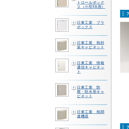
トロールボック
ス（小型FA用）
日東工業 プラ
ボックス
日東工業 熱対
策キャビネット
日東工業 情報
通信キャビネッ
ト
日東工業 防
塵・防水形キャ
ビネット
日東工業 熱関
連機器