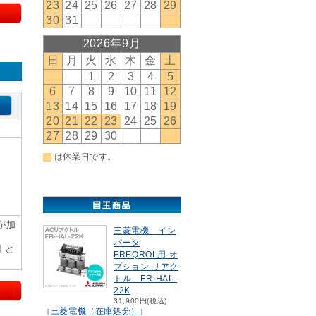
が加
三菱電機 イン
バータ
円 と
FREQROL用 オ
プション リアク
トル FR-HAL-
22K
31,900円(税込)
三菱電機（在庫処分）
［
］