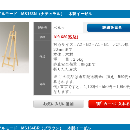
アルモード MS163N（ナチュラル） 木製イーゼル
ベルク
製造元
￥9,680(税込)
価格
対応サイズ：A2・B2・A1・B1 パネル厚
30mmまで
本体：木材
仕様
重 量：2.5kg
静止安全荷重：8kgまで
折りたたみ式
※ この商品は通常配送料金に加え、
550
円
算されます。
備考
例) 東京ですと、1,100円＋550円＝1,650
なります。
アルモード MS164BR（ブラウン） 木製イーゼル