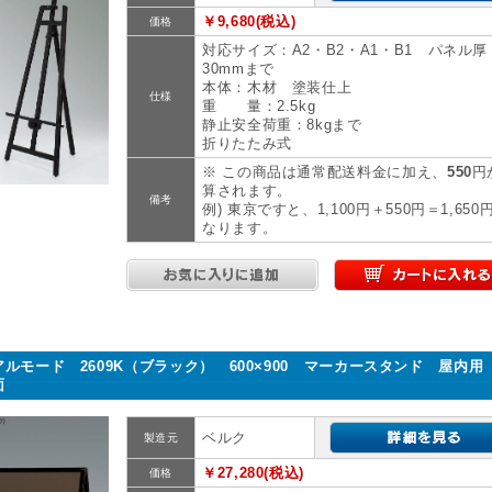
￥9,680(税込)
価格
対応サイズ：A2・B2・A1・B1 パネル厚
30mmまで
本体：木材 塗装仕上
仕様
重 量：2.5kg
静止安全荷重：8kgまで
折りたたみ式
※ この商品は通常配送料金に加え、
550
円
算されます。
備考
例) 東京ですと、1,100円＋550円＝1,650
なります。
アルモード 2609K（ブラック） 600×900 マーカースタンド 屋内用
面
ベルク
製造元
￥27,280(税込)
価格