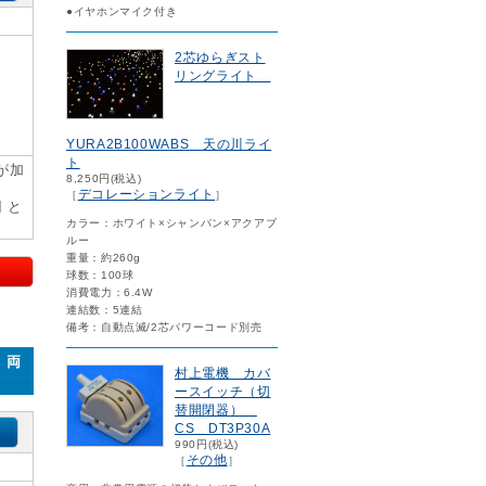
●イヤホンマイク付き
2芯ゆらぎスト
リングライト
YURA2B100WABS 天の川ライ
ト
が加
8,250円(税込)
デコレーションライト
［
］
円 と
カラー：ホワイト×シャンパン×アクアブ
ルー
重量：約260g
球数：100球
消費電力：6.4W
連結数：5連結
備考：自動点滅/2芯パワーコード別売
 両
村上電機 カバ
ースイッチ（切
替開閉器）
CS DT3P30A
990円(税込)
その他
［
］