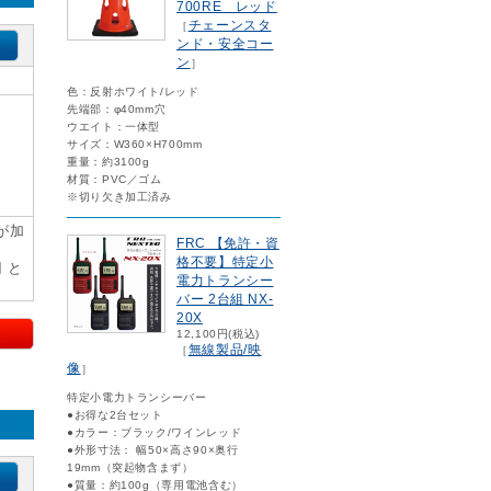
700RE レッド
チェーンスタ
［
ンド・安全コー
ン
］
色：反射ホワイト/レッド
先端部：φ40mm穴
ウエイト：一体型
サイズ：W360×H700mm
重量：約3100g
材質：PVC／ゴム
※切り欠き加工済み
が加
FRC 【免許・資
格不要】特定小
円 と
電力トランシー
バー 2台組 NX-
20X
12,100円(税込)
無線製品/映
［
像
］
特定小電力トランシーバー
●お得な2台セット
●カラー：ブラック/ワインレッド
●外形寸法： 幅50×高さ90×奥行
19mm（突起物含まず）
●質量：約100g（専用電池含む）