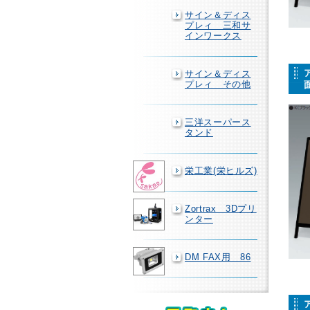
サイン＆ディス
プレィ 三和サ
インワークス
サイン＆ディス
プレィ その他
三洋スーパース
タンド
栄工業(栄ヒルズ)
Zortrax 3Dプリ
ンター
DM FAX用 86