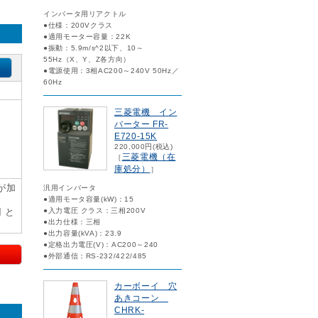
インバータ用リアクトル
●仕様：200Vクラス
●適用モーター容量：22K
●振動：5.9m/s^2以下、10～
55Hz（X、Y、Z各方向）
●電源使用：3相AC200～240V 50Hz／
60Hz
三菱電機 イン
バーター FR-
E720-15K
220,000円(税込)
三菱電機（在
［
庫処分）
］
が加
汎用インバータ
●適用モータ容量(kW)：15
円 と
●入力電圧 クラス：三相200V
●出力仕様：三相
●出力容量(kVA)：23.9
●定格出力電圧(V)：AC200～240
●外部通信：RS-232/422/485
カーボーイ 穴
あきコーン
CHRK-