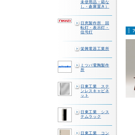
未使用品・箱な
し・倉庫置き）
日恵製作所 回
転灯・表示灯・
信号灯
栄興電器工業所
ミツバ電陶製作
所
日東工業 ステ
ンレスキャビネ
ット
日東工業 シス
テムラック
日東工業 コン