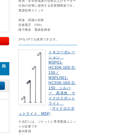
商用・非常用電源の切替およびモーター
付加の切替に使用する切替開閉器です。
電源切替スイッチ
用途 回路の切替
定格電圧 250v
端子構造 電線直締形
3Pを2Pでも使用できます。
トキコーポレー
ション
MSP01-
 両
HC30K-16D-S-
150／
MSPLH01-
HC30K-16D-S-
150 シルバ
ー 高演色 マ
イクロスポット
ライト
マイクロスポ
［
ットライト MSP
］
※点灯には、ソケットと専用電源ユニッ
トが必要です
屋内専用