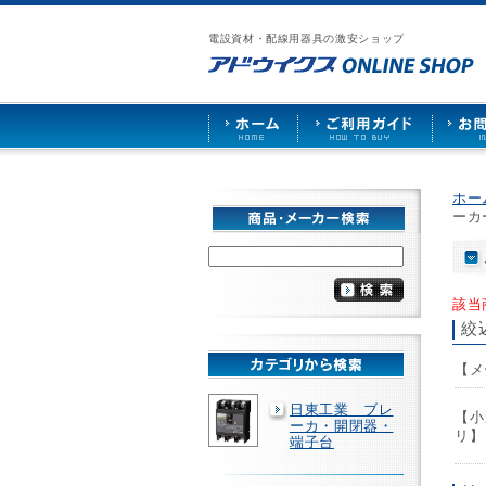
漏
ア
ご
お
仕
電
ド
利
問
入
ブ
電設資材・配線用器具の激安ショップ
ウ
用
い
先
レ
イ
ガ
合
募
ー
ク
イ
わ
集
カ
ス
ド
せ
ー
HOME
や
照
明
ソ
ホー
ケ
ーカ
ッ
ト
な
ど
を
該当
激
絞
安
で
【メ
販
売
日東工業 ブレ
【小
ーカ・開閉器・
リ】
端子台