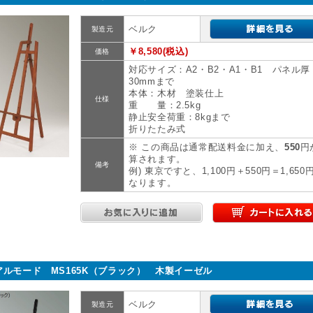
ベルク
製造元
￥8,580(税込)
価格
対応サイズ：A2・B2・A1・B1 パネル厚
30mmまで
本体：木材 塗装仕上
仕様
重 量：2.5kg
静止安全荷重：8kgまで
折りたたみ式
※ この商品は通常配送料金に加え、
550
円
算されます。
備考
例) 東京ですと、1,100円＋550円＝1,650
なります。
アルモード MS165K（ブラック） 木製イーゼル
ベルク
製造元