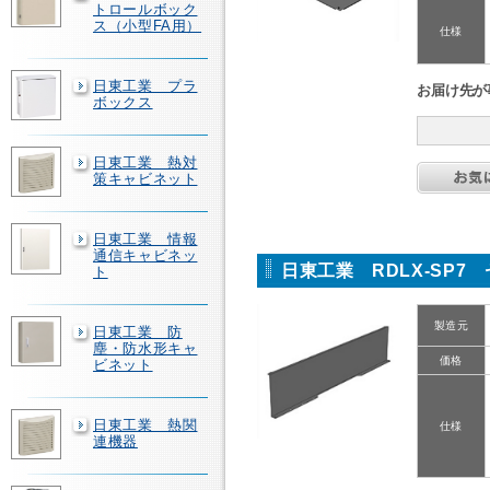
トロールボック
ス（小型FA用）
仕様
日東工業 プラ
お届け先が
ボックス
日東工業 熱対
策キャビネット
日東工業 情報
通信キャビネッ
日東工業 RDLX-SP7
ト
製造元
日東工業 防
塵・防水形キャ
価格
ビネット
日東工業 熱関
仕様
連機器