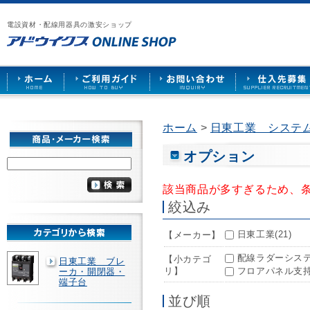
漏
ア
ご
お
仕
電
ド
利
問
入
ブ
電設資材・配線用器具の激安ショップ
ウ
用
い
先
レ
イ
ガ
合
募
ー
ク
イ
わ
集
カ
ス
ド
せ
ー
HOME
や
照
明
ソ
ホーム
>
日東工業 システ
ケ
ッ
ト
オプション
な
ど
該当商品が多すぎるため、
を
激
絞込み
安
で
日東工業(21)
【メーカー】
販
売
配線ラダーシステ
【小カテゴ
日東工業 ブレ
リ】
フロアパネル支持
ーカ・開閉器・
端子台
並び順