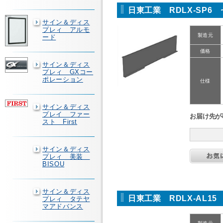
日東工業 RDLX-SP6
サイン＆ディス
プレィ アルモ
製造元
ード
価格
サイン＆ディス
プレィ GXコー
ポレーション
仕様
サイン＆ディス
プレイ ファー
お届け先が
スト First
サイン＆ディス
プレィ 美装
BISOU
サイン＆ディス
日東工業 RDLX-AL1
プレィ タテヤ
マアドバンス