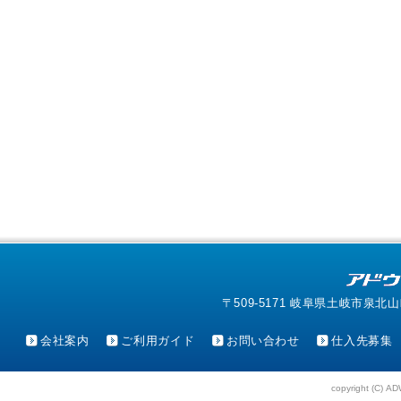
〒509-5171 岐阜県土岐市泉北山町4-1
会社案内
ご利用ガイド
お問い合わせ
仕入先募集
copyright (C) AD