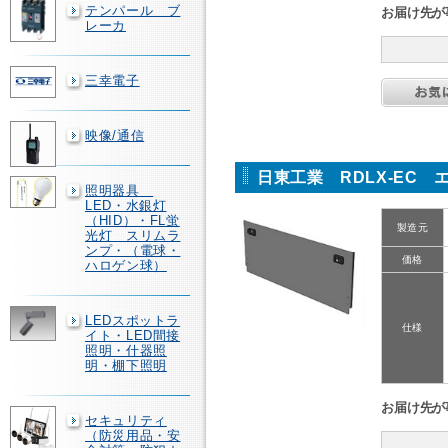
テンパール ブ
お届け先が
レーカ
三幸電子
映像/通信
日東工業 RDLX-EC 
照明器具
LED・水銀灯
（HID）・FL蛍
製造元
光灯 スリムラ
ンプ・（電球・
価格
ハロゲン球）
LEDスポットラ
仕様
イト・LED間接
照明・什器照
明・棚下照明
お届け先が
セキュリティ
（防災用品・安