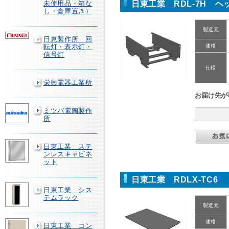
日東工業 RDL-7H ヘ
未使用品・箱な
し・倉庫置き）
製造元
日恵製作所 回
転灯・表示灯・
価格
信号灯
仕様
栄興電器工業所
お届け先が
ミツバ電陶製作
所
日東工業 ステ
ンレスキャビネ
ット
日東工業 RDLX-TC6
日東工業 シス
テムラック
製造元
価格
日東工業 コン