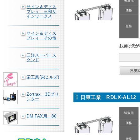
製造元
サイン＆ディス
価格
プレィ 三和サ
インワークス
仕様
サイン＆ディス
プレィ その他
お届け先が
三洋スーパース
タンド
栄工業(栄ヒルズ)
Zortrax 3Dプリ
日東工業 RDLX-AL1
ンター
製造元
DM FAX用 86
価格
仕様