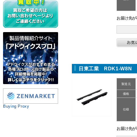
お届け先が
日東工業 RDK1-W8
製造元
価格
Buying Proxy
仕様
お届け先が