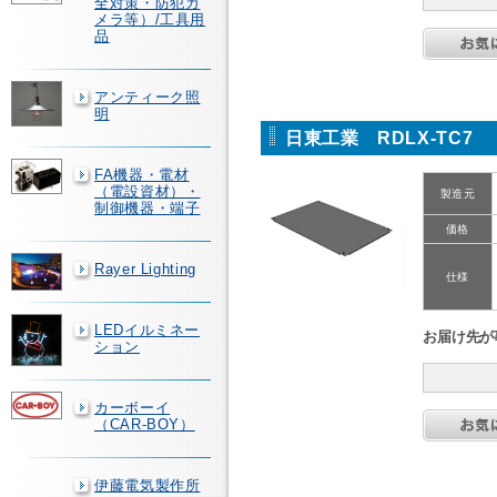
全対策・防犯カ
メラ等）/工具用
品
アンティーク照
明
日東工業 RDLX-TC7
FA機器・電材
（電設資材）・
製造元
制御機器・端子
価格
Rayer Lighting
仕様
LEDイルミネー
お届け先が
ション
カーボーイ
（CAR-BOY）
伊藤電気製作所