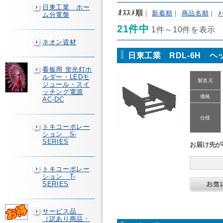
日東工業 ホー
ｵｽｽﾒ順
｜
新着順
｜
商品名順
｜
ﾒ
ム分電盤
21件中
1件～10件を表示
ネオン資材
日東工業 RDL-6H ヘ
看板用 蛍光灯ホ
ルダー・LEDモ
製造元
ジュール・スイ
ッチング電源
価格
AC-DC
仕様
トキコーポレー
ション S-
SERIES
お届け先が
トキコーポレー
ション T-
SERIES
サービス品
（訳あり商品・