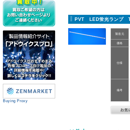
PVT LED蛍光ランプ T8-
製造元
価格
仕様
備考
Buying Proxy