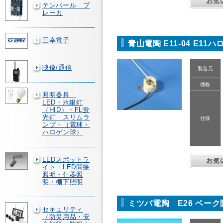
テンパール ブ
レーカ
三幸電子
青山電陶 E11-04 E1
映像/通信
製造元
価格
照明器具
LED・水銀灯
（HID）・FL蛍
光灯 スリムラ
仕様
ンプ・（電球・
ハロゲン球）
LEDスポットラ
イト・LED間接
照明・什器照
明・棚下照明
ミツバ電陶 E26 ベー
セキュリティ
（防災用品・安