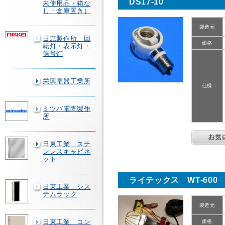
DS17-10
未使用品・箱な
し・倉庫置き）
製造元
日恵製作所 回
価格
転灯・表示灯・
信号灯
栄興電器工業所
仕様
ミツバ電陶製作
所
日東工業 ステ
ンレスキャビネ
ット
ライテックス WT-600
日東工業 シス
テムラック
製造元
日東工業 コン
価格