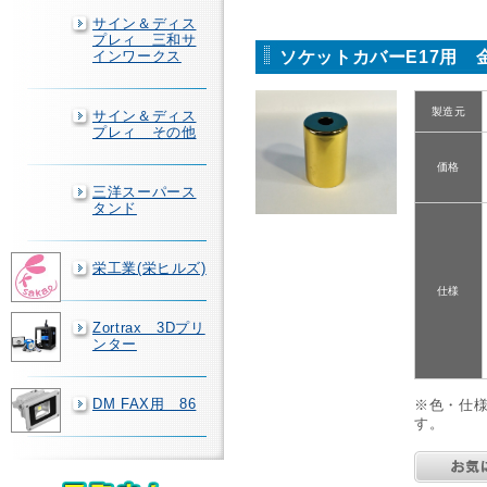
サイン＆ディス
プレィ 三和サ
ソケットカバーE17用 
インワークス
製造元
サイン＆ディス
プレィ その他
価格
三洋スーパース
タンド
栄工業(栄ヒルズ)
仕様
Zortrax 3Dプリ
ンター
DM FAX用 86
※色・仕
す。