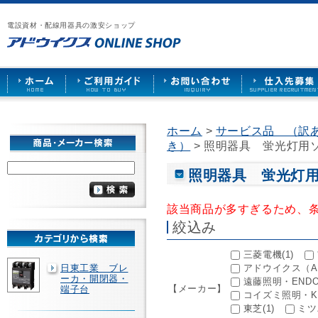
漏
ア
ご
お
仕
電
ド
利
問
入
ブ
電設資材・配線用器具の激安ショップ
ウ
用
い
先
レ
イ
ガ
合
募
ー
ク
イ
わ
集
カ
ス
ド
せ
ー
HOME
や
照
明
ソ
ホーム
>
サービス品 （訳
ケ
き）
> 照明器具 蛍光灯用
ッ
ト
な
照明器具 蛍光灯
ど
を
激
該当商品が多すぎるため、
安
絞込み
で
販
売
三菱電機(1)
日東工業 ブレ
アドウイクス（AW
ーカ・開閉器・
遠藤照明・ENDO(
【メーカー】
端子台
コイズミ照明・KOI
東芝(1)
ミツ