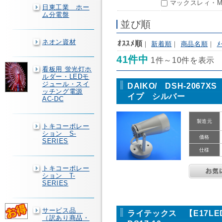
マックスレィ・MA
日東工業 ホー
ム分電盤
並び順
ネオン資材
ｵｽｽﾒ順
｜
新着順
｜
商品名順
｜
ﾒ
41件中
1件～10件を表示
看板用 蛍光灯ホ
ルダー・LEDモ
ジュール・スイ
DAIKO/ DSH-20
ッチング電源
イプ シルバー
AC-DC
製造元
トキコーポレー
ション S-
価格
SERIES
仕様
トキコーポレー
ション T-
SERIES
サービス品
ライテックス 【E17
（訳あり商品・