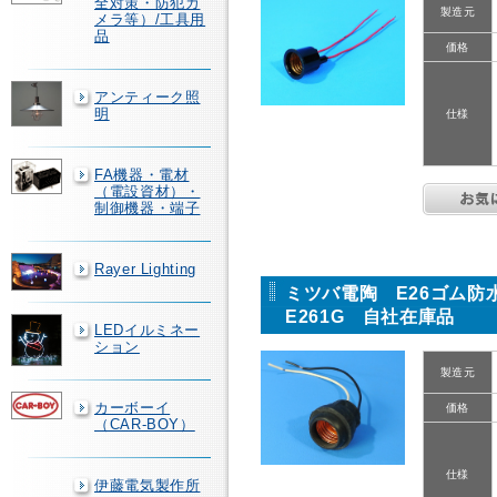
全対策・防犯カ
製造元
メラ等）/工具用
品
価格
アンティーク照
明
仕様
FA機器・電材
（電設資材）・
制御機器・端子
Rayer Lighting
ミツバ電陶 E26ゴム防
E261G 自社在庫品
LEDイルミネー
ション
製造元
カーボーイ
価格
（CAR-BOY）
仕様
伊藤電気製作所