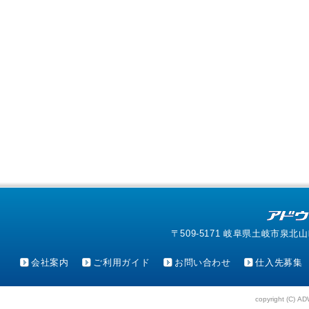
〒509-5171 岐阜県土岐市泉北山町4-1
会社案内
ご利用ガイド
お問い合わせ
仕入先募集
copyright (C) AD