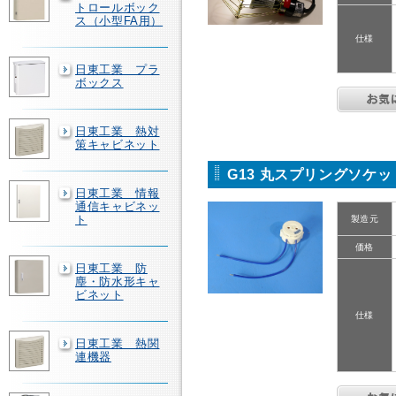
トロールボック
ス（小型FA用）
仕様
日東工業 プラ
ボックス
日東工業 熱対
策キャビネット
G13 丸スプリングソケッ
日東工業 情報
通信キャビネッ
ト
製造元
価格
日東工業 防
塵・防水形キャ
ビネット
仕様
日東工業 熱関
連機器