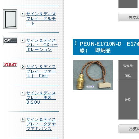
サイン＆ディス
プレィ アルモ
ード
サイン＆ディス
PEUN-E1710N-D 
プレィ GXコー
ポレーション
線） 即納品
サイン＆ディス
製造元
プレイ ファー
スト First
価格
サイン＆ディス
プレィ 美装
仕様
BISOU
サイン＆ディス
プレィ タテヤ
マアドバンス