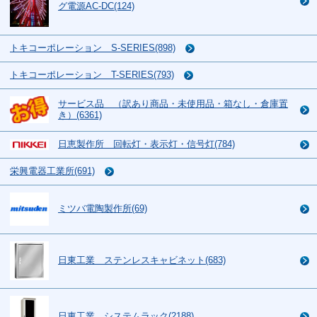
グ電源AC-DC(124)
トキコーポレーション S-SERIES(898)
トキコーポレーション T-SERIES(793)
サービス品 （訳あり商品・未使用品・箱なし・倉庫置
き）(6361)
日恵製作所 回転灯・表示灯・信号灯(784)
栄興電器工業所(691)
ミツバ電陶製作所(69)
日東工業 ステンレスキャビネット(683)
日東工業 システムラック(2188)