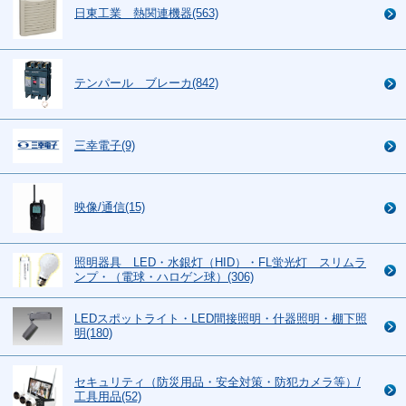
日東工業 熱関連機器(563)
テンパール ブレーカ(842)
三幸電子(9)
映像/通信(15)
照明器具 LED・水銀灯（HID）・FL蛍光灯 スリムラ
ンプ・（電球・ハロゲン球）(306)
LEDスポットライト・LED間接照明・什器照明・棚下照
明(180)
セキュリティ（防災用品・安全対策・防犯カメラ等）/
工具用品(52)