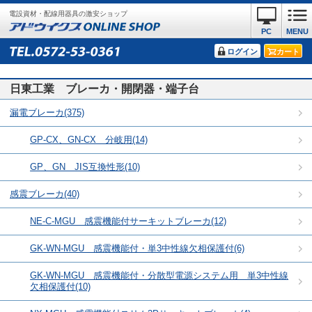
電設資材・配線用器具の激安ショップ
PC
MENU
ログイン
カート
日東工業 ブレーカ・開閉器・端子台
漏電ブレーカ(375)
GP-CX、GN-CX 分岐用(14)
GP、GN JIS互換性形(10)
感震ブレーカ(40)
NE-C-MGU 感震機能付サーキットブレーカ(12)
GK-WN-MGU 感震機能付・単3中性線欠相保護付(6)
GK-WN-MGU 感震機能付・分散型電源システム用 単3中性線
欠相保護付(10)