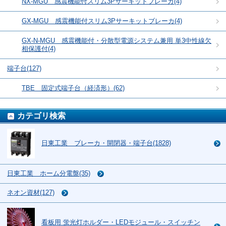
NX-MGU 感震機能付スリム3Pサーキットブレーカ(4)
GX-MGU 感震機能付スリム3Pサーキットブレーカ(4)
GX-N-MGU 感震機能付・分散型電源システム兼用 単3中性線欠
相保護付(4)
端子台(127)
TBE 固定式端子台（経済形）(62)
カテゴリ検索
日東工業 ブレーカ・開閉器・端子台(1828)
日東工業 ホーム分電盤(35)
ネオン資材(127)
看板用 蛍光灯ホルダー・LEDモジュール・スイッチン