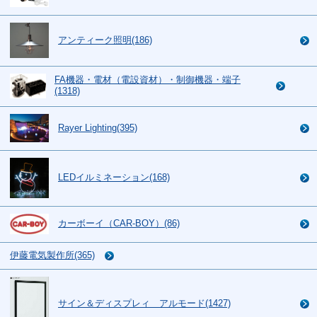
アンティーク照明(186)
FA機器・電材（電設資材）・制御機器・端子
(1318)
Rayer Lighting(395)
LEDイルミネーション(168)
カーボーイ（CAR-BOY）(86)
伊藤電気製作所(365)
サイン＆ディスプレィ アルモード(1427)