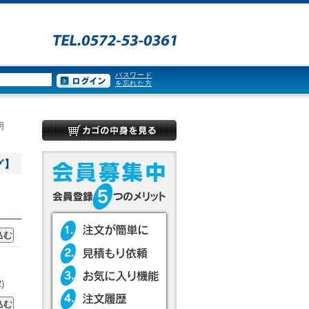
パスワード
を忘れた方
明
グ】
)