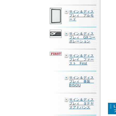
サイン＆ディス
プレィ アルモ
ード
サイン＆ディス
プレィ GXコー
ポレーション
サイン＆ディス
プレイ ファー
スト First
サイン＆ディス
プレィ 美装
BISOU
サイン＆ディス
プレィ タテヤ
マアドバンス