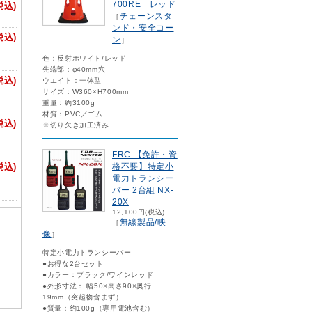
700RE レッド
税込)
チェーンスタ
［
ンド・安全コー
税込)
ン
］
色：反射ホワイト/レッド
先端部：φ40mm穴
税込)
ウエイト：一体型
サイズ：W360×H700mm
重量：約3100g
材質：PVC／ゴム
税込)
※切り欠き加工済み
FRC 【免許・資
税込)
格不要】特定小
電力トランシー
バー 2台組 NX-
20X
12,100円(税込)
無線製品/映
［
像
］
特定小電力トランシーバー
●お得な2台セット
●カラー：ブラック/ワインレッド
●外形寸法： 幅50×高さ90×奥行
19mm（突起物含まず）
●質量：約100g（専用電池含む）