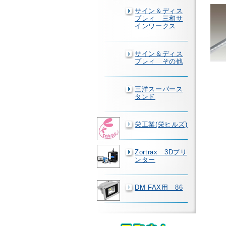
サイン＆ディス
プレィ 三和サ
インワークス
サイン＆ディス
プレィ その他
三洋スーパース
タンド
栄工業(栄ヒルズ)
Zortrax 3Dプリ
ンター
DM FAX用 86