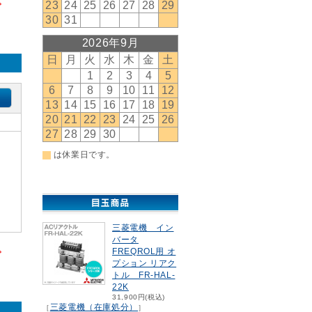
。
三菱電機 イン
バータ
。
FREQROL用 オ
プション リアク
トル FR-HAL-
22K
31,900円(税込)
三菱電機（在庫処分）
［
］