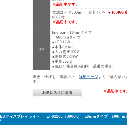
※品切中です。
電源コード500mm、金具TKP-
￥10,460(
0007付
※品切中です。
line bar - 18mmタイプ
・900mmタイプ
●LED12W
●本体/アルミ
仕様
●入力電圧100V
●消費電力12W
●重量366ｇ
●連結可能台数8台(同一品番の場合)
※色・仕様をご確認の上、
詳細ページ
よりご購入願い
す。
※品切中です
LEDディスプレイライト TEI-9120L（3000K) 18mmタイプ 600m
プ