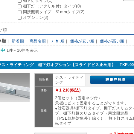
棚下灯タイプ(1)
棚下灯（アクリル付）タイプ(0)
間接照明タイプ 31mmタイプ(2)
オプション(8)
び順
ｽﾒ順
｜
新着順
｜
商品名順
｜
ﾒｰｶｰ順
｜
価格が安い順
｜
価格が高い順
｜
件中
1件～10件を表示
テス・ライティング 棚下灯オプション【スライドビス止め用】 TKP-00
テス・ライティ
製造元
ング
￥1,210(税込)
価格
2個セット（固定ネジ付）
天板にビスで固定することができます。
●対応器具/棚下灯タイプ、棚下灯スリムタ
仕様
プ、棚下灯超スリムタイプ（用途限定品
〔PSE規格対象外〕除く）、棚下灯スリム
転タイプ