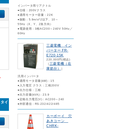
インバータ用リアクトル
●仕様：200Vクラス
●適用モーター容量：22K
●振動：5.9m/s^2以下、10～
55Hz（X、Y、Z各方向）
●電源使用：3相AC200～240V 50Hz／
60Hz
三菱電機 イン
バーター FR-
E720-15K
220,000円(税込)
三菱電機（在
［
庫処分）
］
。
汎用インバータ
●適用モータ容量(kW)：15
●入力電圧 クラス：三相200V
●出力仕様：三相
●出力容量(kVA)：23.9
●定格出力電圧(V)：AC200～240
mタイ
●外部通信：RS-232/422/485
カーボーイ 穴
あきコーン
CHRK-