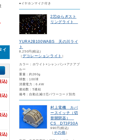
●イヤホンマイク付き
ま
2芯ゆらぎスト
。
リングライト
YURA2B100WABS 天の川ライ
ト
mタイ
8,250円(税込)
デコレーションライト
［
］
カラー：ホワイト×シャンパン×アクアブ
ルー
重量：約260g
球数：100球
税込)
消費電力：6.4W
連結数：5連結
備考：自動点滅/2芯パワーコード別売
税込)
村上電機 カバ
ースイッチ（切
税込)
替開閉器）
CS DT3P30A
990円(税込)
その他
［
］
税込)