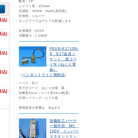
配光：16°
シャフト長：150mm
光源色：3000K Ra95(高演色)
灯体色：シルバー
税込)
ロングフードはグレアを軽減します
定格電圧：DC5V
税込)
消費電力：1.2W/灯
PEUN-E1710N-
税込)
D E17金具ソ
ケット 茶コー
ドN（ねじり電
線）
税込)
ペンダントライト用部品
［
］
ベース：E17
吊下げコード：ねじり仕様 茶
税込)
切断長50cm（コード長44cm程度）
引掛シーリング：らくだ色
照明器具の荷重は 5kgまで
加藤鉄工バーナ
ー製作所 M5
100V インバー
タネオントラン