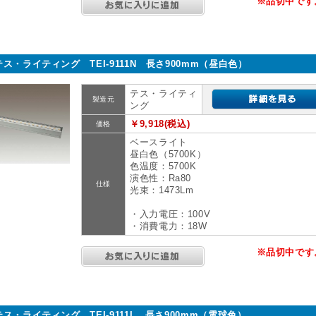
※品切中です
テス・ライティング TEI-9111N 長さ900mm（昼白色）
テス・ライティ
製造元
ング
￥9,918(税込)
価格
ベースライト
昼白色（5700K）
色温度：5700K
演色性：Ra80
仕様
光束：1473Lm
・入力電圧：100V
・消費電力：18W
※品切中です
テス・ライティング TEI-9111L 長さ900mm（電球色）