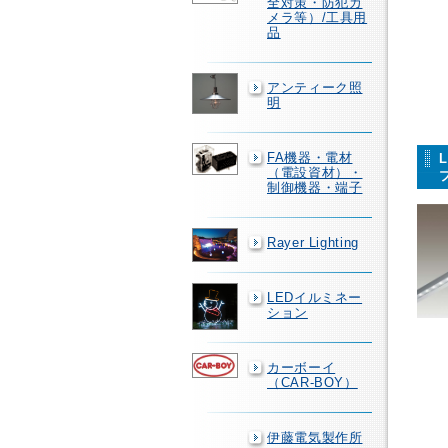
全対策・防犯カ
メラ等）/工具用
品
アンティーク照
明
FA機器・電材
（電設資材）・
制御機器・端子
Rayer Lighting
LEDイルミネー
ション
カーボーイ
（CAR-BOY）
伊藤電気製作所