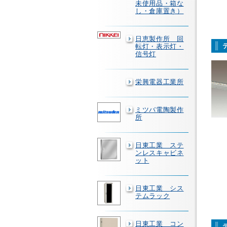
未使用品・箱な
し・倉庫置き）
日恵製作所 回
転灯・表示灯・
信号灯
栄興電器工業所
ミツバ電陶製作
所
日東工業 ステ
ンレスキャビネ
ット
日東工業 シス
テムラック
日東工業 コン