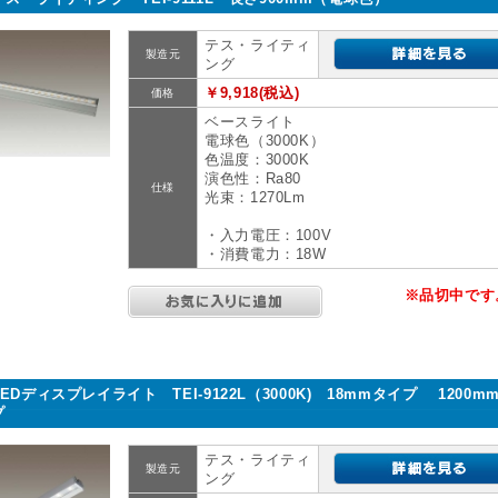
テス・ライティ
製造元
ング
￥9,918(税込)
価格
ベースライト
電球色（3000K）
色温度：3000K
演色性：Ra80
仕様
光束：1270Lm
・入力電圧：100V
・消費電力：18W
※品切中です
LEDディスプレイライト TEI-9122L（3000K) 18mmタイプ 1200m
プ
テス・ライティ
製造元
ング