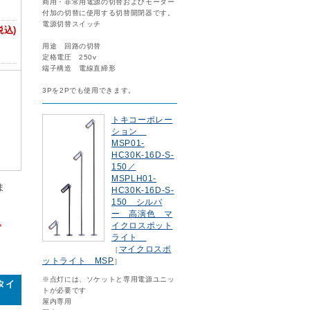
商用・非常用電源の切替およびモーター
付加の切替に使用する切替開閉器です。
電源切替スイッチ
税込)
用途 回路の切替
定格電圧 250v
端子構造 電線直締形
3Pを2Pでも使用できます。
トキコーポレー
ション
MSP01-
HC30K-16D-S-
150／
MSPLH01-
ま
HC30K-16D-S-
150 シルバ
ー 高演色 マ
。
イクロスポット
ライト
マイクロスポ
［
ットライト MSP
］
※点灯には、ソケットと専用電源ユニッ
mタイ
トが必要です
屋内専用