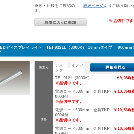
※色・仕様をご確認の上、
詳細ページ
よりご購入願い
す。
※品切中です
LEDディスプレイライト TEI-9121L（3000K) 18mmタイプ 900m
プ
テス・ライティ
製造元
ング
TEI-9121L(3000K)
￥9,080(
※品切中です。
電源コード500mm、金具TKP-
￥10,360(
0003付
※品切中です。
電源コード500mm、金具TKP-
￥10,560(
0004付
価格
※品切中です。
電源コード500mm、金具TKP-
￥10,560(
0006付