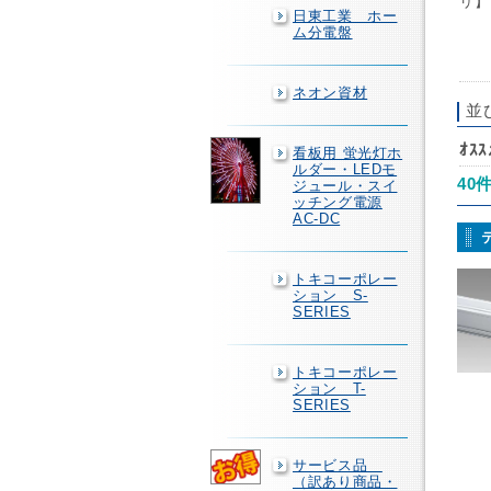
リ】
日東工業 ホー
ム分電盤
ネオン資材
並
ｵｽ
看板用 蛍光灯ホ
ルダー・LEDモ
40
ジュール・スイ
ッチング電源
AC-DC
トキコーポレー
ション S-
SERIES
トキコーポレー
ション T-
SERIES
サービス品
（訳あり商品・