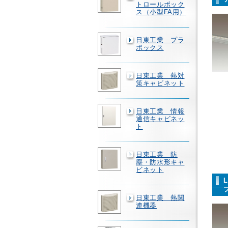
トロールボック
ス（小型FA用）
日東工業 プラ
ボックス
日東工業 熱対
策キャビネット
日東工業 情報
通信キャビネッ
ト
日東工業 防
塵・防水形キャ
ビネット
日東工業 熱関
連機器