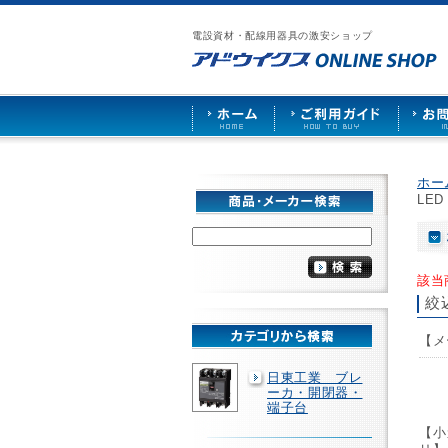
漏
ア
ご
お
仕
電
ド
利
問
入
ブ
電設資材・配線用器具の激安ショップ
ウ
用
い
先
レ
イ
ガ
合
募
ー
ク
イ
わ
集
カ
ス
ド
せ
ー
HOME
や
照
明
ソ
ホー
ケ
LE
ッ
ト
な
ど
を
該当
激
絞
安
で
【メ
販
売
日東工業 ブレ
ーカ・開閉器・
端子台
【小