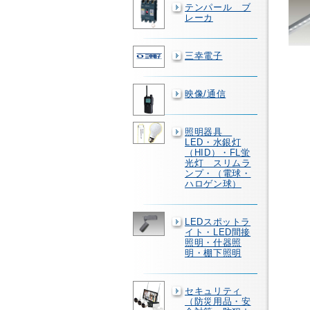
テンパール ブ
レーカ
三幸電子
映像/通信
照明器具
LED・水銀灯
（HID）・FL蛍
光灯 スリムラ
ンプ・（電球・
ハロゲン球）
LEDスポットラ
イト・LED間接
照明・什器照
明・棚下照明
セキュリティ
（防災用品・安