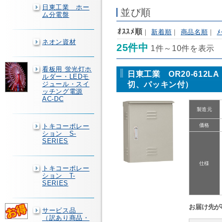
日東工業 ホー
並び順
ム分電盤
ｵｽｽﾒ順
｜
新着順
｜
商品名順
｜
ﾒ
ネオン資材
25件中
1件～10件を表示
看板用 蛍光灯ホ
日東工業 OR20-612
ルダー・LEDモ
切、パッキン付）
ジュール・スイ
ッチング電源
AC-DC
製造元
トキコーポレー
価格
ション S-
SERIES
仕様
トキコーポレー
ション T-
SERIES
お届け先が
サービス品
（訳あり商品・