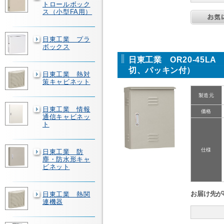
トロールボック
ス（小型FA用）
日東工業 プラ
ボックス
日東工業 OR20-45
切、パッキン付）
日東工業 熱対
策キャビネット
製造元
日東工業 情報
価格
通信キャビネッ
ト
仕様
日東工業 防
塵・防水形キャ
ビネット
お届け先が
日東工業 熱関
連機器