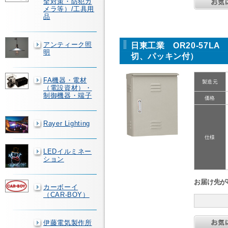
全対策・防犯カ
メラ等）/工具用
品
アンティーク照
日東工業 OR20-57
明
切、パッキン付）
FA機器・電材
製造元
（電設資材）・
制御機器・端子
価格
Rayer Lighting
仕様
LEDイルミネー
ション
お届け先が
カーボーイ
（CAR-BOY）
伊藤電気製作所