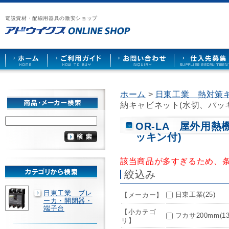
漏
ア
ご
お
仕
電
ド
利
問
入
ブ
電設資材・配線用器具の激安ショップ
ウ
用
い
先
レ
イ
ガ
合
募
ー
ク
イ
わ
集
カ
ス
ド
せ
ー
HOME
や
照
明
ソ
ホーム
>
日東工業 熱対策
ケ
納キャビネット(水切、パッ
ッ
ト
な
OR-LA 屋外用
ど
ッキン付)
を
激
安
該当商品が多すぎるため、
で
絞込み
販
売
日東工業 ブレ
日東工業(25)
【メーカー】
ーカ・開閉器・
端子台
【小カテゴ
フカサ200mm(13
リ】