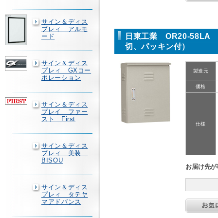
サイン＆ディス
プレィ アルモ
日東工業 OR20-58
ード
切、パッキン付）
サイン＆ディス
プレィ GXコー
製造元
ポレーション
価格
サイン＆ディス
プレイ ファー
スト First
仕様
サイン＆ディス
プレィ 美装
BISOU
お届け先が
サイン＆ディス
プレィ タテヤ
マアドバンス