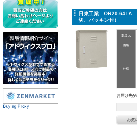
日東工業 OR20-64
切、パッキン付）
製造元
価格
仕様
お届け先が
Buying Proxy