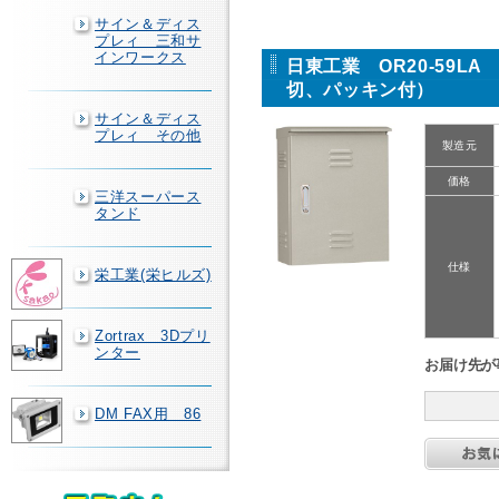
サイン＆ディス
プレィ 三和サ
インワークス
日東工業 OR20-59
切、パッキン付）
サイン＆ディス
プレィ その他
製造元
価格
三洋スーパース
タンド
仕様
栄工業(栄ヒルズ)
Zortrax 3Dプリ
ンター
お届け先が
DM FAX用 86