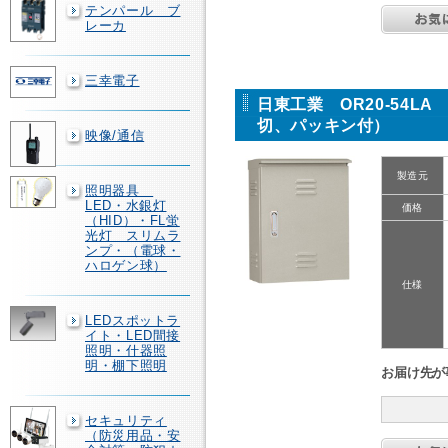
テンパール ブ
レーカ
三幸電子
日東工業 OR20-54
切、パッキン付）
映像/通信
製造元
照明器具
LED・水銀灯
価格
（HID）・FL蛍
光灯 スリムラ
ンプ・（電球・
ハロゲン球）
仕様
LEDスポットラ
イト・LED間接
照明・什器照
明・棚下照明
お届け先が
セキュリティ
（防災用品・安