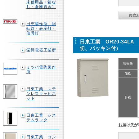
未使用品・箱な
し・倉庫置き）
日恵製作所 回
転灯・表示灯・
信号灯
日東工業 OR20-34
切、パッキン付）
栄興電器工業所
製造元
ミツバ電陶製作
所
価格
日東工業 ステ
ンレスキャビネ
ット
仕様
日東工業 シス
テムラック
お届け先が
日東工業 コン