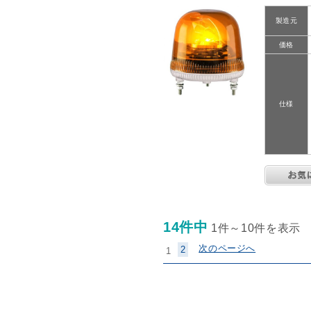
製造元
価格
仕様
14件中
1件～10件を表示
次のページへ
2
1