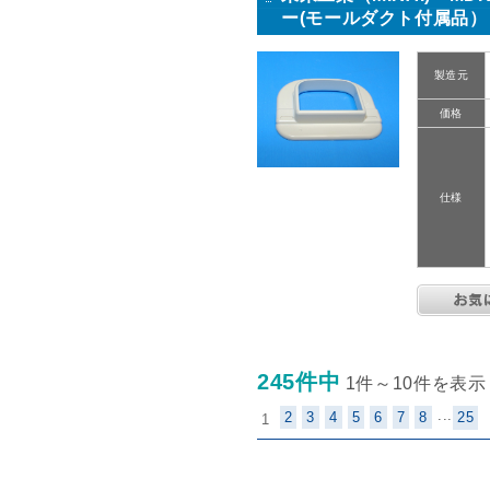
ー(モールダクト付属品）
製造元
価格
仕様
245件中
1件～10件を表示
...
2
3
4
5
6
7
8
25
1