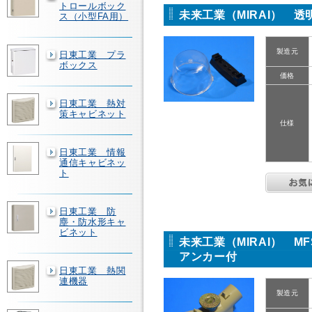
トロールボック
未来工業（MIRAI） 
ス（小型FA用）
製造元
日東工業 プラ
ボックス
価格
日東工業 熱対
策キャビネット
仕様
日東工業 情報
通信キャビネッ
ト
日東工業 防
塵・防水形キャ
ビネット
未来工業（MIRAI） M
アンカー付
日東工業 熱関
連機器
製造元