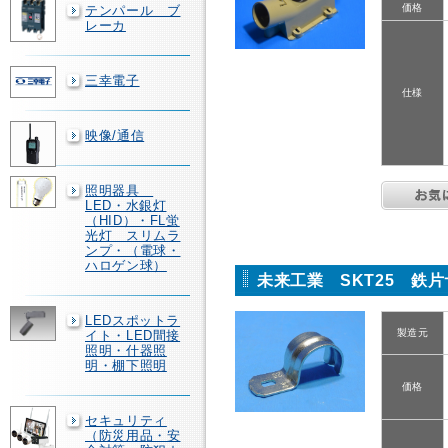
価格
テンパール ブ
レーカ
三幸電子
仕様
映像/通信
照明器具
LED・水銀灯
（HID）・FL蛍
光灯 スリムラ
ンプ・（電球・
ハロゲン球）
未来工業 SKT25 鉄
LEDスポットラ
製造元
イト・LED間接
照明・什器照
明・棚下照明
価格
セキュリティ
（防災用品・安