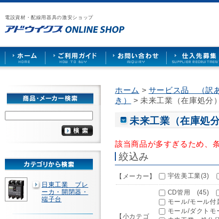
漏
ア
ご
お
仕
電
ド
利
問
入
ブ
電設資材・配線用器具の激安ショップ
ウ
用
い
先
レ
イ
ガ
合
募
ー
ク
イ
わ
集
カ
ス
ド
せ
ー
HOME
や
照
明
ソ
ホーム
>
サービス品 （訳
ケ
き）
> 未来工業（在庫処分
ッ
ト
な
未来工業（在庫処
ど
を
激
該当商品が多すぎるため、
安
絞込み
で
販
売
宇佐美工業(3)
【メーカー】
日東工業 ブレ
ーカ・開閉器・
CD管用 (45)
端子台
モール/モール付属
モール/ダクトモー
【小カテゴ