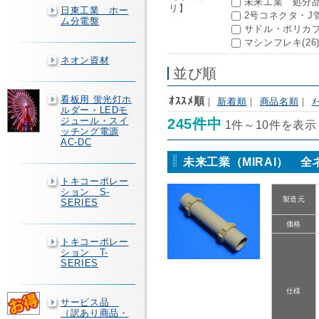
未来工業 処分品(
リ】
日東工業 ホー
2号コネクタ・J
ム分電盤
サドル・ポリカブ
マシンフレキ(26
ネオン資材
並び順
看板用 蛍光灯ホ
ｵｽｽﾒ順
｜
新着順
｜
商品名順
｜
ﾒ
ルダー・LEDモ
ジュール・スイ
245件中
1件～10件を表示
ッチング電源
AC-DC
未来工業（MIRAI） 全
トキコーポレー
ション S-
製造元
SERIES
価格
トキコーポレー
ション T-
SERIES
仕様
サービス品
（訳あり商品・