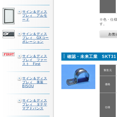
サイン＆ディス
プレィ アルモ
ード
※色・仕
す。
サイン＆ディス
プレィ GXコー
ポレーション
サイン＆ディス
確認・未来工業 SKT3
プレイ ファー
スト First
製造元
サイン＆ディス
プレィ 美装
価格
BISOU
サイン＆ディス
プレィ タテヤ
仕様
マアドバンス