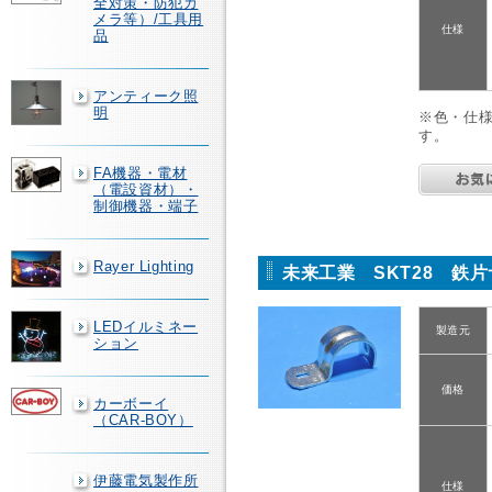
全対策・防犯カ
メラ等）/工具用
仕様
品
アンティーク照
明
※色・仕
す。
FA機器・電材
（電設資材）・
制御機器・端子
Rayer Lighting
未来工業 SKT28 鉄
LEDイルミネー
製造元
ション
価格
カーボーイ
（CAR-BOY）
伊藤電気製作所
仕様