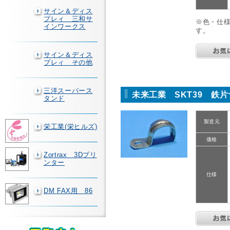
サイン＆ディス
プレィ 三和サ
※色・仕
インワークス
す。
サイン＆ディス
プレィ その他
三洋スーパース
未来工業 SKT39 鉄
タンド
製造元
栄工業(栄ヒルズ)
価格
Zortrax 3Dプリ
ンター
仕様
DM FAX用 86