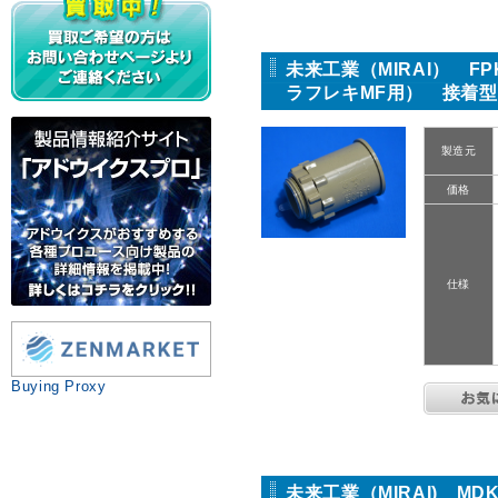
未来工業（MIRAI） FP
ラフレキMF用） 接着型
製造元
価格
仕様
Buying Proxy
未来工業（MIRAI) M