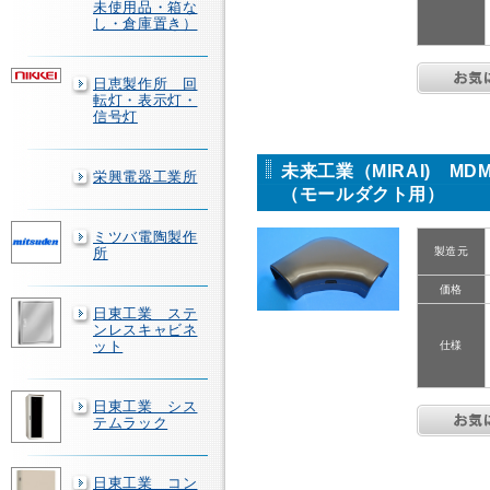
未使用品・箱な
し・倉庫置き）
日恵製作所 回
転灯・表示灯・
信号灯
未来工業（MIRAI) M
栄興電器工業所
（モールダクト用）
ミツバ電陶製作
所
製造元
価格
日東工業 ステ
ンレスキャビネ
ット
仕様
日東工業 シス
テムラック
日東工業 コン