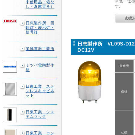
※色・仕
未使用品・箱な
す。
し・倉庫置き）
日恵製作所 回
転灯・表示灯・
信号灯
日恵製作所 VL09S-D
栄興電器工業所
DC12V
ミツバ電陶製作
製造元
所
日東工業 ステ
ンレスキャビネ
価格
ット
日東工業 シス
テムラック
日東工業 コン
仕様