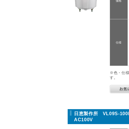
価格
仕様
※色・仕
す。
日恵製作所 VL09S-1
AC100V