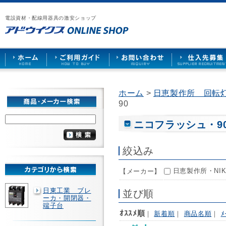
漏
ア
ご
お
仕
電
ド
利
問
入
ブ
電設資材・配線用器具の激安ショップ
ウ
用
い
先
レ
イ
ガ
合
募
ー
ク
イ
わ
集
カ
ス
ド
せ
ー
HOME
や
照
明
ソ
ホーム
>
日恵製作所 回転
ケ
90
ッ
ト
な
ニコフラッシュ・9
ど
を
激
絞込み
安
で
日恵製作所・NIKK
【メーカー】
販
売
日東工業 ブレ
並び順
ーカ・開閉器・
端子台
ｵｽｽﾒ順
｜
新着順
｜
商品名順
｜
ﾒ