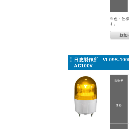
※色・仕
す。
日恵製作所 VL09S-1
AC100V
製造元
価格