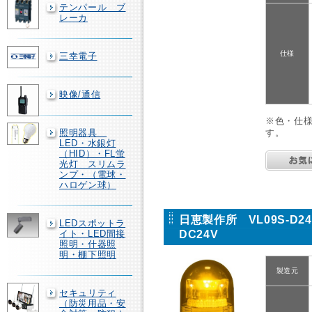
テンパール ブ
レーカ
仕様
三幸電子
映像/通信
※色・仕
照明器具
す。
LED・水銀灯
（HID）・FL蛍
光灯 スリムラ
ンプ・（電球・
ハロゲン球）
日恵製作所 VL09S-D
LEDスポットラ
DC24V
イト・LED間接
照明・什器照
明・棚下照明
製造元
セキュリティ
（防災用品・安