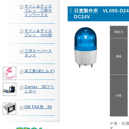
サイン＆ディス
日恵製作所 VL09S-D
プレィ 三和サ
インワークス
DC24V
サイン＆ディス
製造元
プレィ その他
三洋スーパース
タンド
価格
栄工業(栄ヒルズ)
Zortrax 3Dプリ
ンター
仕様
DM FAX用 86
※色・仕
す。