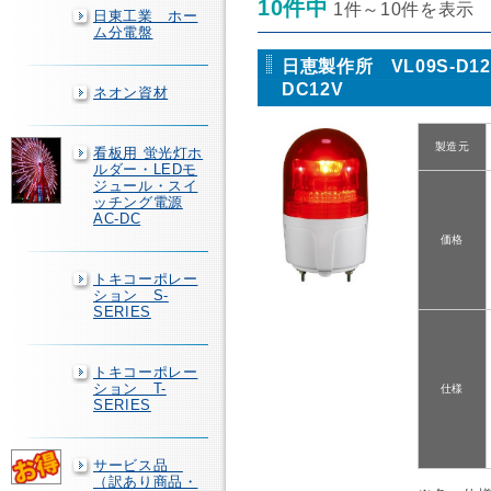
10件中
1件～10件を表示
日東工業 ホー
ム分電盤
日恵製作所 VL09S-D
DC12V
ネオン資材
製造元
看板用 蛍光灯ホ
ルダー・LEDモ
ジュール・スイ
ッチング電源
AC-DC
価格
トキコーポレー
ション S-
SERIES
トキコーポレー
ション T-
仕様
SERIES
サービス品
（訳あり商品・