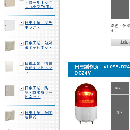
トロールボック
ス（小型FA用）
日東工業 プラ
※色・仕
ボックス
す。
日東工業 熱対
策キャビネット
日東工業 情報
日恵製作所 VL09S-D
通信キャビネッ
ト
DC24V
日東工業 防
製造元
塵・防水形キャ
ビネット
日東工業 熱関
価格
連機器