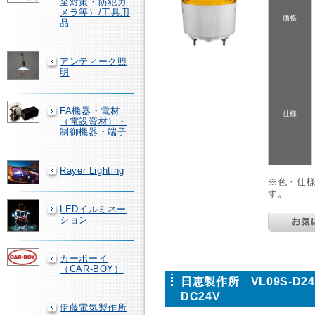
全対策・防犯カ
メラ等）/工具用
価格
品
アンティーク照
明
FA機器・電材
仕様
（電設資材）・
制御機器・端子
Rayer Lighting
※色・仕
す。
LEDイルミネー
ション
カーボーイ
（CAR-BOY）
日恵製作所 VL09S-D
DC24V
伊藤電気製作所