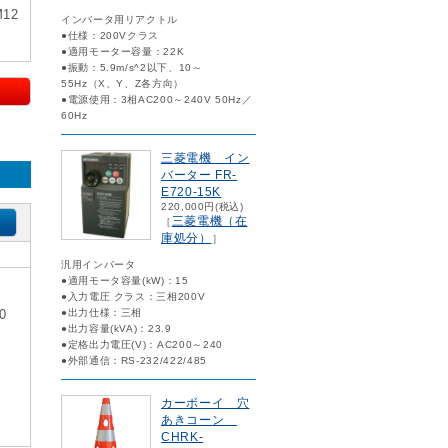
12
インバータ用リアクトル
●仕様：200Vクラス
●適用モーター容量：22K
●振動：5.9m/s^2以下、10～
55Hz（X、Y、Z各方向）
●電源使用：3相AC200～240V 50Hz／
60Hz
三菱電機 イン
バーター FR-
E720-15K
220,000円(税込)
三菱電機（在
［
庫処分）
］
汎用インバータ
●適用モータ容量(kW)：15
●入力電圧 クラス：三相200V
0
●出力仕様：三相
●出力容量(kVA)：23.9
●定格出力電圧(V)：AC200～240
●外部通信：RS-232/422/485
・
カーボーイ 穴
あきコーン
CHRK-