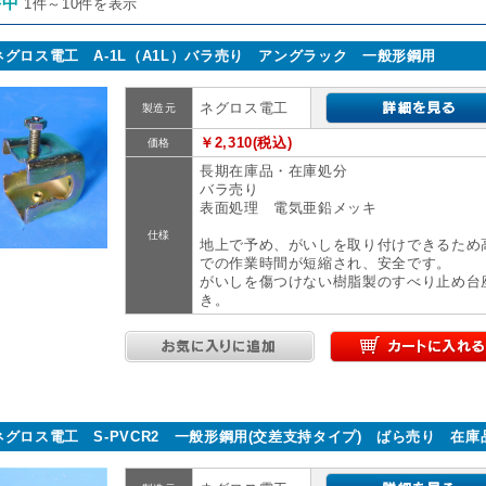
件中
1件～10件を表示
ネグロス電工 A-1L（A1L）バラ売り アングラック 一般形鋼用
ネグロス電工
製造元
￥2,310(税込)
価格
長期在庫品・在庫処分
バラ売り
表面処理 電気亜鉛メッキ
仕様
地上で予め、がいしを取り付けできるため
での作業時間が短縮され、安全です。
がいしを傷つけない樹脂製のすべり止め台
き。
ネグロス電工 S-PVCR2 一般形鋼用(交差支持タイプ) ばら売り 在庫