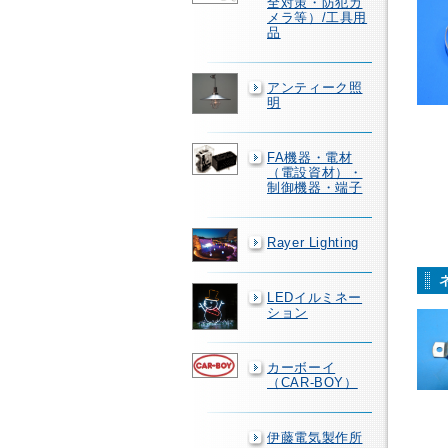
全対策・防犯カ
メラ等）/工具用
品
アンティーク照
明
FA機器・電材
（電設資材）・
制御機器・端子
Rayer Lighting
LEDイルミネー
ション
カーボーイ
（CAR-BOY）
伊藤電気製作所