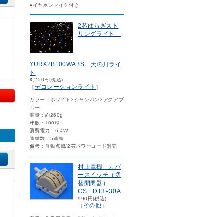
●イヤホンマイク付き
2芯ゆらぎスト
リングライト
YURA2B100WABS 天の川ライ
ト
8,250円(税込)
デコレーションライト
［
］
カラー：ホワイト×シャンパン×アクアブ
ルー
重量：約260g
球数：100球
消費電力：6.4W
連結数：5連結
備考：自動点滅/2芯パワーコード別売
村上電機 カバ
ースイッチ（切
替開閉器）
CS DT3P30A
990円(税込)
その他
［
］