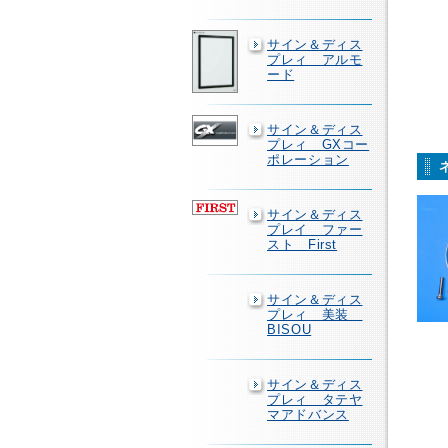
サイン＆ディス
プレィ アルモ
ード
サイン＆ディス
プレィ GXコー
ポレーション
サイン＆ディス
プレイ ファー
スト First
サイン＆ディス
プレィ 美装
BISOU
サイン＆ディス
プレィ タテヤ
マアドバンス