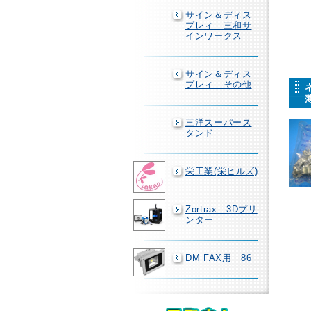
サイン＆ディス
プレィ 三和サ
インワークス
サイン＆ディス
プレィ その他
三洋スーパース
タンド
栄工業(栄ヒルズ)
Zortrax 3Dプリ
ンター
DM FAX用 86