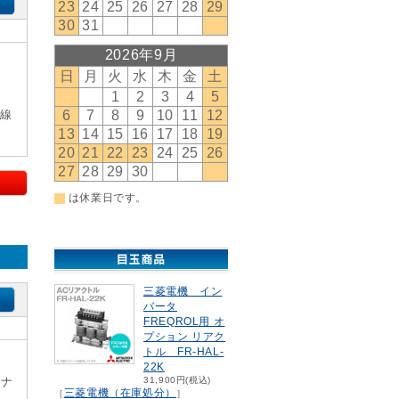
回線
三菱電機 イン
バータ
FREQROL用 オ
プション リアク
トル FR-HAL-
22K
)ナ
31,900円(税込)
三菱電機（在庫処分）
［
］