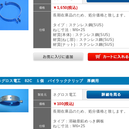
￥1,650(税込)
価格
長期在庫品のため、処分価格と致します。
タイプ：ステンレス鋼(SUS)
ねじ寸法：M6×25
仕様
材質(本体)：ステンレス鋼(SUS)
材質(ねじ部)：ステンレス鋼(SUS)
材質(ナット)：ステンレス鋼(SUS)
ネグロス電工 82C １個 パイラッククリップ 厚鋼用
ネグロス電工
製造元
￥100(税込)
価格
長期在庫品のため、処分価格と致します。
タイプ：溶融亜鉛めっき鋼板
ねじ寸法：M6×25
仕様