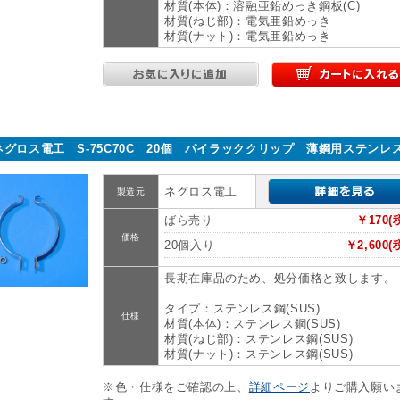
材質(本体)：溶融亜鉛めっき鋼板(C)
材質(ねじ部)：電気亜鉛めっき
材質(ナット)：電気亜鉛めっき
ネグロス電工 S-75C70C 20個 パイラッククリップ 薄鋼用ステンレ
ネグロス電工
製造元
ばら売り
￥170(
価格
20個入り
￥2,600(
長期在庫品のため、処分価格と致します。
タイプ：ステンレス鋼(SUS)
仕様
材質(本体)：ステンレス鋼(SUS)
材質(ねじ部)：ステンレス鋼(SUS)
材質(ナット)：ステンレス鋼(SUS)
※色・仕様をご確認の上、
詳細ページ
よりご購入願い