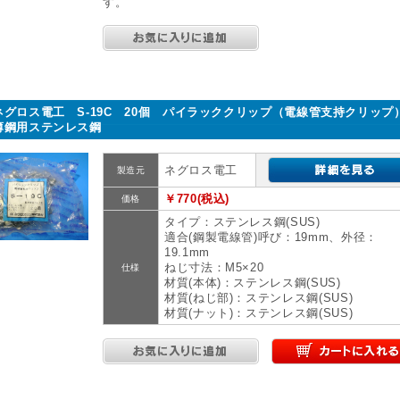
す。
ネグロス電工 S-19C 20個 パイラッククリップ（電線管支持クリッ
薄鋼用ステンレス鋼
ネグロス電工
製造元
￥770(税込)
価格
タイプ：ステンレス鋼(SUS)
適合(鋼製電線管)呼び：19mm、外径：
19.1mm
ねじ寸法：M5×20
仕様
材質(本体)：ステンレス鋼(SUS)
材質(ねじ部)：ステンレス鋼(SUS)
材質(ナット)：ステンレス鋼(SUS)