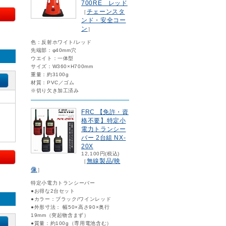
700RE レッド
チェーンスタ
［
ンド・安全コー
ン
］
色：反射ホワイト/レッド
先端部：φ40mm穴
ウエイト：一体型
サイズ：W360×H700mm
重量：約3100g
材質：PVC／ゴム
※切り欠き加工済み
FRC 【免許・資
格不要】特定小
電力トランシー
バー 2台組 NX-
20X
12,100円(税込)
無線製品/映
［
像
］
特定小電力トランシーバー
●お得な2台セット
鋼
●カラー：ブラック/ワインレッド
●外形寸法： 幅50×高さ90×奥行
19mm（突起物含まず）
●質量：約100g（専用電池含む）