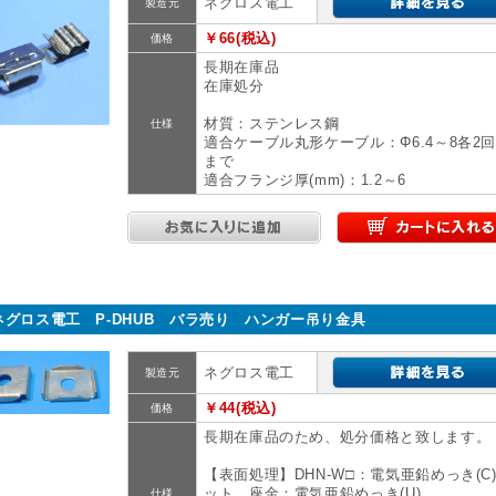
ネグロス電工
製造元
￥66(税込)
価格
長期在庫品
在庫処分
材質：ステンレス鋼
仕様
適合ケーブル丸形ケーブル：Φ6.4～8各2
まで
適合フランジ厚(mm)：1.2～6
ネグロス電工 P-DHUB バラ売り ハンガー吊り金具
ネグロス電工
製造元
￥44(税込)
価格
長期在庫品のため、処分価格と致します。
【表面処理】DHN-W□：電気亜鉛めっき(C
ット、座金：電気亜鉛めっき(U)
仕様