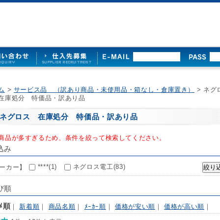
ム
>
サービス品 （訳あり商品・未使用品・箱なし・倉庫置き）
> ネグ
在庫処分 特価品・訳あり品
ネグロス 在庫処分 特価品・訳あり品
商品が多すぎるため、条件を絞って検索してください。
込み
****(1)
ネグロス電工(83)
ーカー】
び順
ｽﾒ順
｜
新着順
｜
商品名順
｜
ﾒｰｶｰ順
｜
価格が安い順
｜
価格が高い順
｜