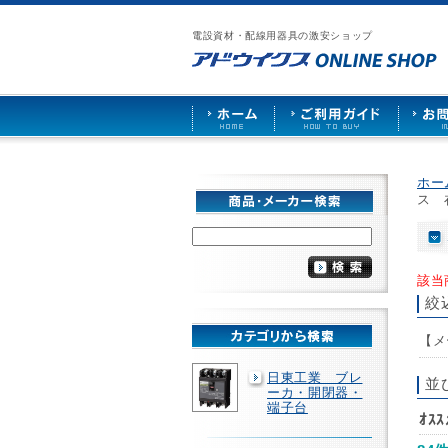
漏
ア
ご
お
仕
電
ド
利
問
入
ブ
電設資材・配線用器具の激安ショップ
ウ
用
い
先
レ
イ
ガ
合
募
ー
ク
イ
わ
集
カ
ス
ド
せ
ー
HOME
や
照
明
ソ
ホー
ケ
ス 
ッ
ト
な
ど
を
該当
激
絞
安
で
【メ
販
売
日東工業 ブレ
並
ーカ・開閉器・
端子台
ｵｽ