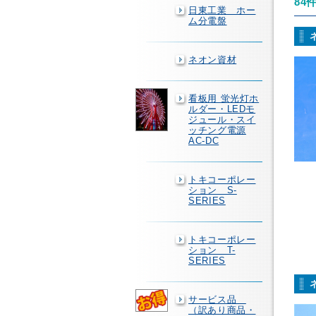
84
日東工業 ホー
ム分電盤
ネオン資材
看板用 蛍光灯ホ
ルダー・LEDモ
ジュール・スイ
ッチング電源
AC-DC
トキコーポレー
ション S-
SERIES
トキコーポレー
ション T-
SERIES
サービス品
（訳あり商品・