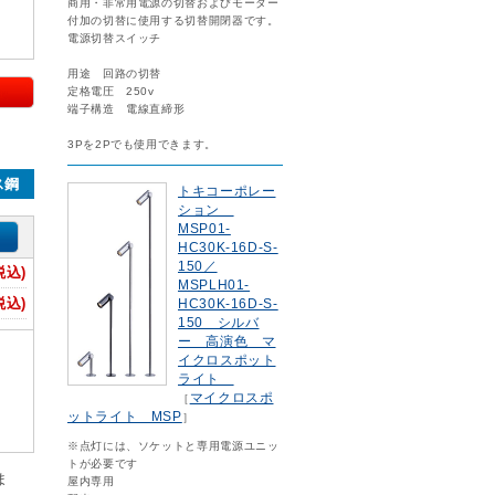
商用・非常用電源の切替およびモーター
付加の切替に使用する切替開閉器です。
電源切替スイッチ
用途 回路の切替
定格電圧 250v
端子構造 電線直締形
3Pを2Pでも使用できます。
ス鋼
トキコーポレー
ション
MSP01-
HC30K-16D-S-
150／
税込)
MSPLH01-
税込)
HC30K-16D-S-
150 シルバ
ー 高演色 マ
イクロスポット
ライト
マイクロスポ
［
ットライト MSP
］
※点灯には、ソケットと専用電源ユニッ
トが必要です
ま
屋内専用