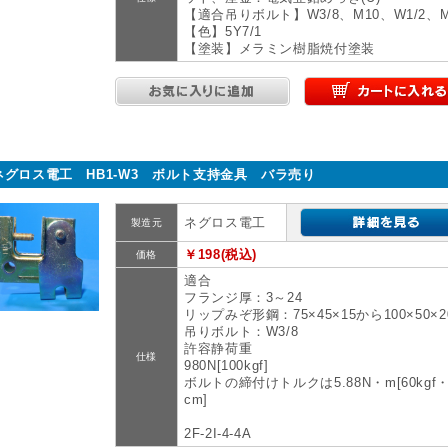
【適合吊りボルト】W3/8、M10、W1/2、M
【色】5Y7/1
【塗装】メラミン樹脂焼付塗装
ネグロス電工 HB1-W3 ボルト支持金具 バラ売り
ネグロス電工
製造元
￥198(税込)
価格
適合
フランジ厚：3～24
リップみぞ形鋼：75×45×15から100×50×2
吊りボルト：W3/8
許容静荷重
仕様
980N[100kgf]
ボルトの締付けトルクは5.88N・m[60kgf
cm]
2F-2I-4-4A