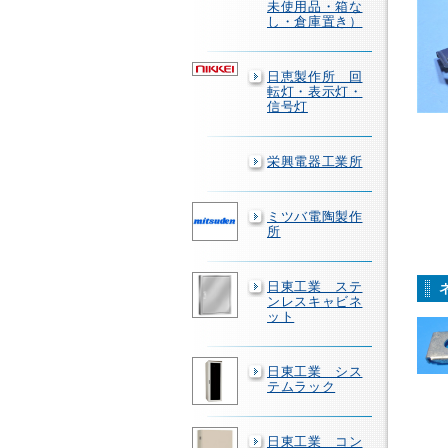
未使用品・箱な
し・倉庫置き）
日恵製作所 回
転灯・表示灯・
信号灯
栄興電器工業所
ミツバ電陶製作
所
日東工業 ステ
ンレスキャビネ
ット
日東工業 シス
テムラック
日東工業 コン