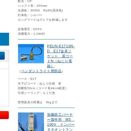
配光：16°
シャフト長：150mm
光源色：3000K Ra95(高演色)
灯体色：シルバー
ロングフードはグレアを軽減します
定格電圧：DC5V
消費電力：1.2W/灯
プ）
PEUN-E1710N-
D E17金具ソ
ケット 茶コー
ドN（ねじり電
線）
ペンダントライト用部品
［
］
ベース：E17
吊下げコード：ねじり仕様 茶
切断長50cm（コード長44cm程度）
引掛シーリング：らくだ色
照明器具の荷重は 5kgまで
加藤鉄工バーナ
ー製作所 M5
100V インバー
タネオントラン