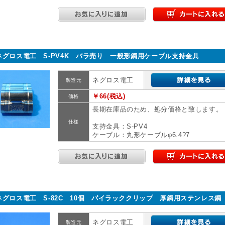
ネグロス電工 S-PV4K バラ売り 一般形鋼用ケーブル支持金具
ネグロス電工
製造元
￥66(税込)
価格
長期在庫品のため、処分価格と致します。
仕様
支持金具：S-PV4
ケーブル：丸形ケーブルφ6.4?7
ネグロス電工 S-82C 10個 パイラッククリップ 厚鋼用ステンレス
ネグロス電工
製造元