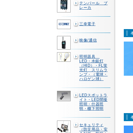
テンパール ブ
レーカ
三幸電子
映像/通信
照明器具
LED・水銀灯
（HID）・FL蛍
光灯 スリムラ
ンプ・（電球・
ハロゲン球）
LEDスポットラ
イト・LED間接
照明・什器照
明・棚下照明
セキュリティ
（防災用品・安