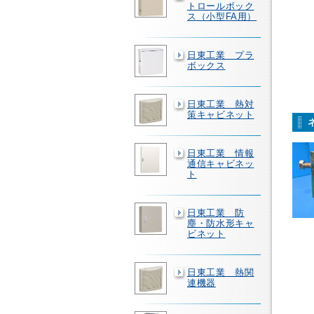
トロールボック
ス（小型FA用）
日東工業 プラ
ボックス
日東工業 熱対
策キャビネット
日東工業 情報
通信キャビネッ
ト
日東工業 防
塵・防水形キャ
ビネット
日東工業 熱関
連機器