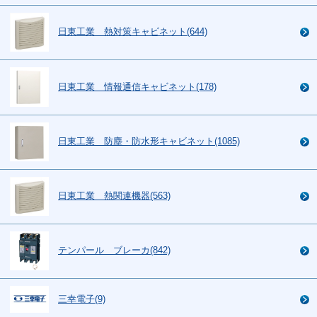
日東工業 熱対策キャビネット(644)
日東工業 情報通信キャビネット(178)
日東工業 防塵・防水形キャビネット(1085)
日東工業 熱関連機器(563)
テンパール ブレーカ(842)
三幸電子(9)