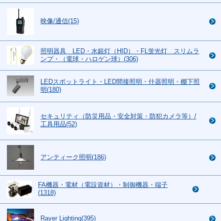
映像/通信(15)
照明器具 LED・水銀灯（HID）・FL蛍光灯 スリムラ
ンプ・（電球・ハロゲン球）(306)
LEDスポットライト・LED間接照明・什器照明・棚下照
明(180)
セキュリティ（防災用品・安全対策・防犯カメラ等）/
工具用品(52)
アンティーク照明(186)
FA機器・電材（電設資材）・制御機器・端子
(1318)
Rayer Lighting(395)