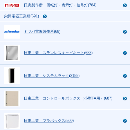
日恵製作所 回転灯・表示灯・信号灯(784)
栄興電器工業所(691)
ミツバ電陶製作所(69)
日東工業 ステンレスキャビネット(683)
日東工業 システムラック(2188)
日東工業 コントロールボックス（小型FA用）(687)
日東工業 プラボックス(509)