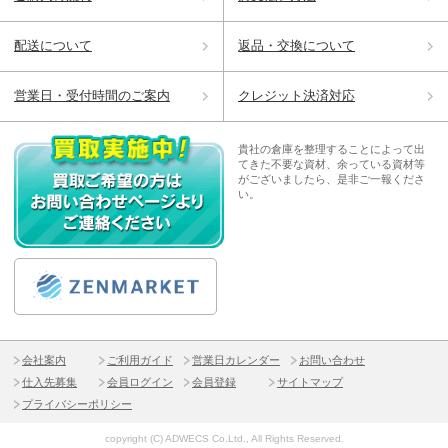
配送について
返品・交換について
営業日・受付時間のご案内
クレジット決済対応
貴社の倉庫を整理することによって出
てきた不要な資材、余っている資材等
がございましたら、是非ご一報くださ
い。
会社案内
ご利用ガイド
営業日カレンダー
お問い合わせ
仕入先募集
会員ログイン
会員登録
サイトマップ
プライバシーポリシー
copyright (C) ADWECS Co.Ltd., All Rights Reserved.