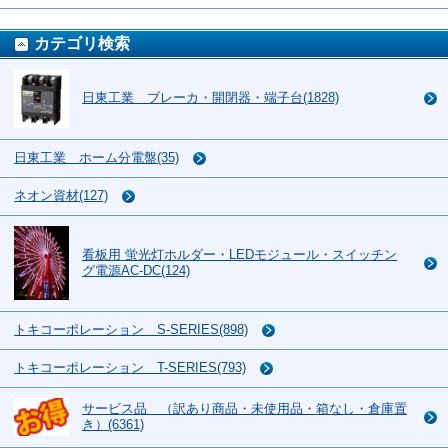
カテゴリ検索
日東工業 ブレーカ・開閉器・端子台(1828)
日東工業 ホーム分電盤(35)
ネオン資材(127)
看板用 蛍光灯ホルダー・LEDモジュール・スイッチン
グ電源AC-DC(124)
トキコーポレーション S-SERIES(898)
トキコーポレーション T-SERIES(793)
サービス品 （訳あり商品・未使用品・箱なし・倉庫置
き）(6361)