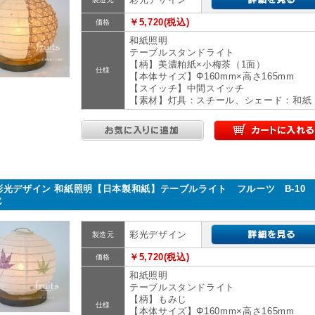
￥5,720(税込)
価格
和紙照明
テーブルスタンドライト
【柄】美濃粕紙×小梅茶（1面）
仕様
【本体サイズ】Φ160mm×高さ165mm
【スイッチ】中間スイッチ
【素材】灯具：スチール、シェード：和紙
彩光デザイン 和紙照明【日本製和紙】テーブルライト フルーツ B-10
じ
彩光デザイン
製造元
￥5,720(税込)
価格
和紙照明
テーブルスタンドライト
【柄】もみじ
仕様
【本体サイズ】Φ160mm×高さ165mm