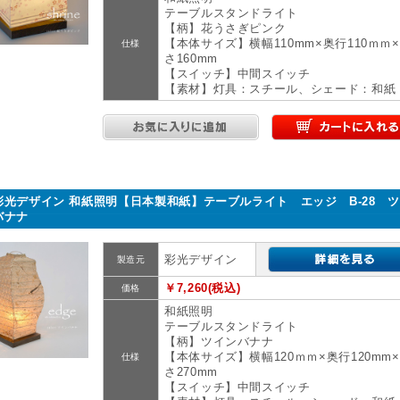
テーブルスタンドライト
【柄】花うさぎピンク
【本体サイズ】横幅110mm×奥行110ｍｍ
仕様
さ160mm
【スイッチ】中間スイッチ
【素材】灯具：スチール、シェード：和紙
彩光デザイン 和紙照明【日本製和紙】テーブルライト エッジ B-28 
バナナ
彩光デザイン
製造元
￥7,260(税込)
価格
和紙照明
テーブルスタンドライト
【柄】ツインバナナ
【本体サイズ】横幅120ｍｍ×奥行120mm
仕様
さ270mm
【スイッチ】中間スイッチ