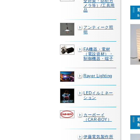
全対策・防犯カ
メラ等）/工具用
品
アンティーク照
明
FA機器・電材
（電設資材）・
制御機器・端子
Rayer Lighting
LEDイルミネー
ション
カーボーイ
（CAR-BOY）
伊藤電気製作所