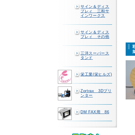
サイン＆ディス
プレィ 三和サ
インワークス
サイン＆ディス
プレィ その他
三洋スーパース
タンド
栄工業(栄ヒルズ)
Zortrax 3Dプリ
ンター
DM FAX用 86