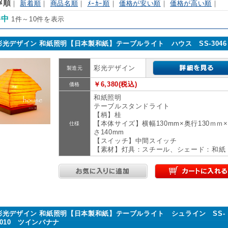
ｽﾒ順
｜
新着順
｜
商品名順
｜
ﾒｰｶｰ順
｜
価格が安い順
｜
価格が高い順
｜
件中
1件～10件を表示
彩光デザイン 和紙照明【日本製和紙】テーブルライト ハウス SS-304
彩光デザイン
製造元
￥6,380(税込)
価格
和紙照明
テーブルスタンドライト
【柄】桂
【本体サイズ】横幅130mm×奥行130ｍｍ
仕様
さ140mm
【スイッチ】中間スイッチ
【素材】灯具：スチール、シェード：和紙
彩光デザイン 和紙照明【日本製和紙】テーブルライト シュライン SS-
3010 ツインバナナ