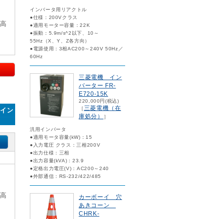
インバータ用リアクトル
●仕様：200Vクラス
×高
●適用モーター容量：22K
●振動：5.9m/s^2以下、10～
55Hz（X、Y、Z各方向）
●電源使用：3相AC200～240V 50Hz／
60Hz
三菱電機 イン
バーター FR-
E720-15K
220,000円(税込)
三菱電機（在
［
ツイン
庫処分）
］
汎用インバータ
●適用モータ容量(kW)：15
●入力電圧 クラス：三相200V
●出力仕様：三相
●出力容量(kVA)：23.9
●定格出力電圧(V)：AC200～240
●外部通信：RS-232/422/485
×高
カーボーイ 穴
あきコーン
CHRK-