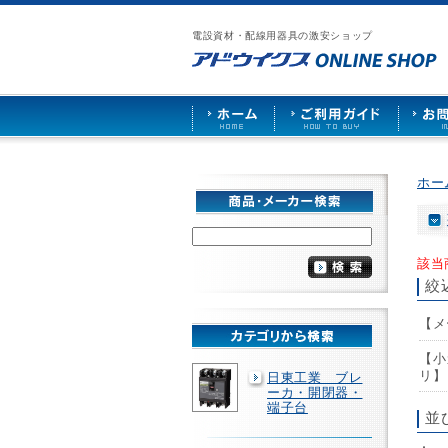
漏
ア
ご
お
仕
電
ド
利
問
入
ブ
電設資材・配線用器具の激安ショップ
ウ
用
い
先
レ
イ
ガ
合
募
ー
ク
イ
わ
集
カ
ス
ド
せ
ー
HOME
や
照
明
ソ
ホー
ケ
ッ
ト
な
ど
該当
を
絞
激
安
【メ
で
販
売
【小
リ】
日東工業 ブレ
ーカ・開閉器・
端子台
並