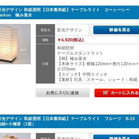
彩光デザイン 和紙照明【日本製和紙】テーブルライト エーシーシー
saikou 極み落水
彩光デザイン
製造元
￥6,820(税込)
価格
和紙照明
テーブルスタンドライト
【柄】極み落水
【本体サイズ】横幅120mm×奥行120ｍｍ
仕様
さ270mm
【スイッチ】中間スイッチ
【素材】灯具：スチール、シェード：和紙
彩光デザイン 和紙照明【日本製和紙】テーブルライト フルーツ B-10
粕紙×小梅茶（1面）
彩光デザイン
製造元