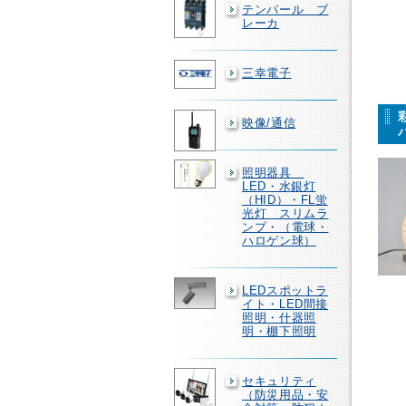
テンパール ブ
レーカ
三幸電子
映像/通信
照明器具
LED・水銀灯
（HID）・FL蛍
光灯 スリムラ
ンプ・（電球・
ハロゲン球）
LEDスポットラ
イト・LED間接
照明・什器照
明・棚下照明
セキュリティ
（防災用品・安