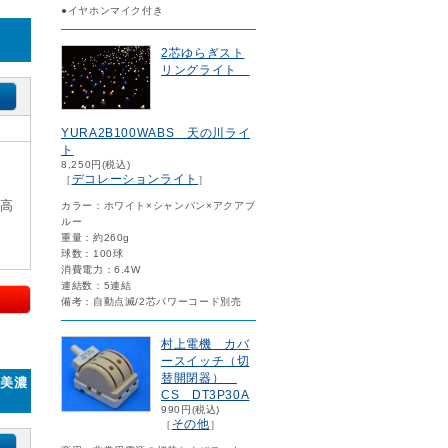
●イヤホンマイク付き
2芯ゆらぎスト
リングライト
YURA2B100WABS 天の川ライ
ト
8,250円(税込)
デコレーションライト
［
］
×高
カラー：ホワイト×シャンパン×アクアブ
ルー
重量：約260g
球数：100球
消費電力：6.4W
連結数：5連結
備考：自動点滅/2芯パワーコード別売
村上電機 カバ
ースイッチ（切
替開閉器）
 美濃
CS DT3P30A
990円(税込)
その他
［
］