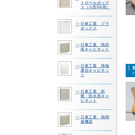
トロールボック
ス（小型FA用）
日東工業 プラ
ボックス
日東工業 熱対
策キャビネット
日東工業 情報
通信キャビネッ
ト
日東工業 防
塵・防水形キャ
ビネット
日東工業 熱関
連機器