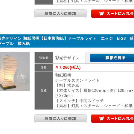
【素材】灯具：スチール、シェード：和紙
彩光デザイン 和紙照明【日本製和紙】テーブルライト エッジ B-28 
パープル 揉み紙
彩光デザイン
製造元
￥7,260(税込)
価格
和紙照明
テーブルスタンドライト
【柄】揉み紙
【本体サイズ】横幅120ｍｍ×奥行120mm
仕様
さ270mm
【スイッチ】中間スイッチ
【素材】灯具：スチール、シェード：和紙