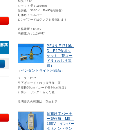
配光：16°
シャフト長：150mm
光源色：3000K Ra95(高演色)
灯体色：シルバー
ロングフードはグレアを軽減します
定格電圧：DC5V
消費電力：1.2W/灯
 麻葉
PEUN-E1710N-
D E17金具ソ
ケット 茶コー
ドN（ねじり電
線）
ペンダントライト用部品
［
］
ベース：E17
吊下げコード：ねじり仕様 茶
切断長50cm（コード長44cm程度）
引掛シーリング：らくだ色
照明器具の荷重は 5kgまで
加藤鉄工バーナ
ー製作所 M5
100V インバー
タネオントラン