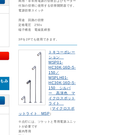
商用・非常用電源の切替およびモーター
付加の切替に使用する切替開閉器です。
電源切替スイッチ
用途 回路の切替
定格電圧 250v
端子構造 電線直締形
3Pを2Pでも使用できます。
トキコーポレー
ション
MSP01-
HC30K-16D-S-
150／
MSPLH01-
 もみ
HC30K-16D-S-
150 シルバ
ー 高演色 マ
イクロスポット
ライト
マイクロスポ
［
ットライト MSP
］
※点灯には、ソケットと専用電源ユニッ
トが必要です
屋内専用