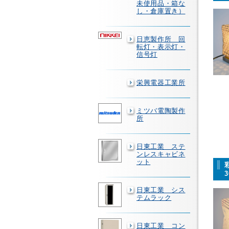
未使用品・箱な
し・倉庫置き）
日恵製作所 回
転灯・表示灯・
信号灯
栄興電器工業所
ミツバ電陶製作
所
日東工業 ステ
ンレスキャビネ
ット
日東工業 シス
テムラック
日東工業 コン