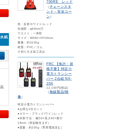
700RE レッド
チェーンスタ
［
ンド・安全コー
ン
］
色：反射ホワイト/レッド
先端部：φ40mm穴
ウエイト：一体型
落水紙
サイズ：W360×H700mm
重量：約3100g
材質：PVC／ゴム
※切り欠き加工済み
FRC 【免許・資
格不要】特定小
電力トランシー
バー 2台組 NX-
20X
×高
12,100円(税込)
無線製品/映
［
像
］
特定小電力トランシーバー
●お得な2台セット
●カラー：ブラック/ワインレッド
●外形寸法： 幅50×高さ90×奥行
19mm（突起物含まず）
●質量：約100g（専用電池含む）