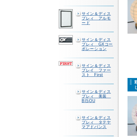
サイン＆ディス
プレィ アルモ
ード
サイン＆ディス
プレィ GXコー
ポレーション
サイン＆ディス
プレイ ファー
スト First
サイン＆ディス
プレィ 美装
BISOU
サイン＆ディス
プレィ タテヤ
マアドバンス