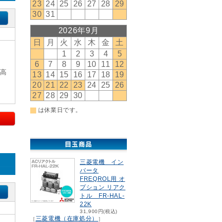
×高
三菱電機 イン
バータ
FREQROL用 オ
プション リアク
トル FR-HAL-
22K
31,900円(税込)
三菱電機（在庫処分）
［
］