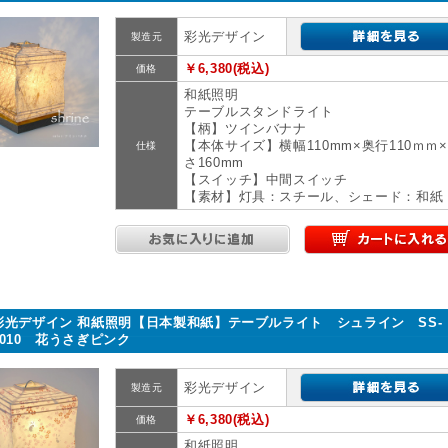
彩光デザイン
製造元
￥6,380(税込)
価格
和紙照明
テーブルスタンドライト
【柄】ツインバナナ
【本体サイズ】横幅110mm×奥行110ｍｍ
仕様
さ160mm
【スイッチ】中間スイッチ
【素材】灯具：スチール、シェード：和紙
彩光デザイン 和紙照明【日本製和紙】テーブルライト シュライン SS-
3010 花うさぎピンク
彩光デザイン
製造元
￥6,380(税込)
価格
和紙照明