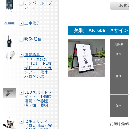
テンパール ブ
レーカ
三幸電子
美装 AK-609 Aサイ
映像/通信
製造元
価格
照明器具
LED・水銀灯
（HID）・FL蛍
光灯 スリムラ
ンプ・（電球・
ハロゲン球）
仕様
LEDスポットラ
イト・LED間接
照明・什器照
明・棚下照明
備考
セキュリティ
お届け先が
（防災用品・安