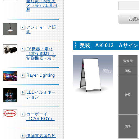
全対策・防犯カ
メラ等）/工具用
品
アンティーク照
明
美装 AK-612 Aサイ
FA機器・電材
（電設資材）・
制御機器・端子
製造元
価格
Rayer Lighting
LEDイルミネー
仕様
ション
カーボーイ
（CAR-BOY）
備考
伊藤電気製作所