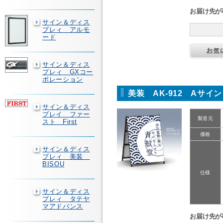
お届け先が
サイン＆ディス
プレィ アルモ
ード
サイン＆ディス
プレィ GXコー
ポレーション
美装 AK-912 Aサイ
サイン＆ディス
プレイ ファー
製造元
スト First
価格
サイン＆ディス
プレィ 美装
BISOU
仕様
サイン＆ディス
プレィ タテヤ
マアドバンス
お届け先が