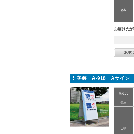
備考
お届け先が
美装 A-918 Aサイン
製造元
価格
仕様