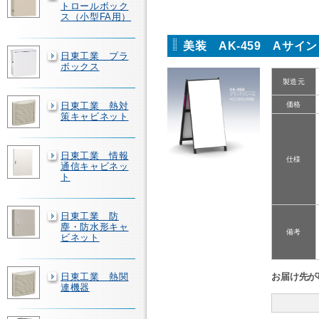
トロールボック
ス（小型FA用）
美装 AK-459 Aサイ
日東工業 プラ
ボックス
製造元
日東工業 熱対
価格
策キャビネット
日東工業 情報
仕様
通信キャビネッ
ト
日東工業 防
塵・防水形キャ
備考
ビネット
日東工業 熱関
お届け先が
連機器