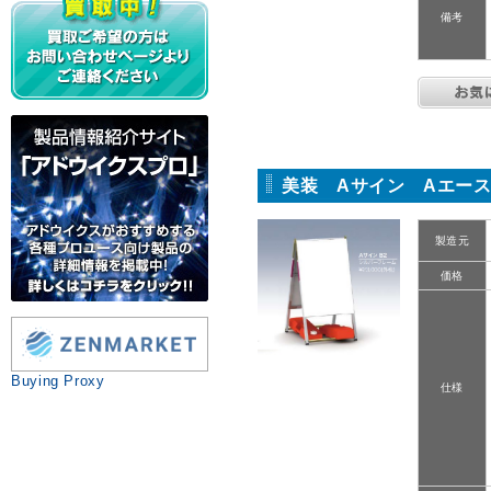
備考
美装 Aサイン Aエース
製造元
価格
Buying Proxy
仕様