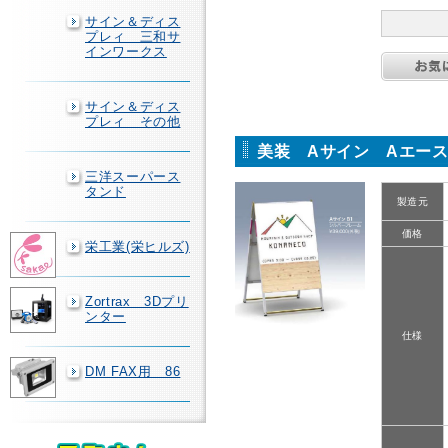
サイン＆ディス
プレィ 三和サ
インワークス
サイン＆ディス
プレィ その他
美装 Aサイン Aエース
三洋スーパース
タンド
製造元
価格
栄工業(栄ヒルズ)
Zortrax 3Dプリ
ンター
仕様
DM FAX用 86