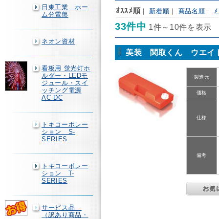
日東工業 ホー
ｵｽｽﾒ順
｜
新着順
｜
商品名順
｜
ﾒ
ム分電盤
33件中
1件～10件を表示
ネオン資材
美装 関取くん ウエイ
看板用 蛍光灯ホ
ルダー・LEDモ
製造元
ジュール・スイ
ッチング電源
価格
AC-DC
仕様
トキコーポレー
ション S-
SERIES
備考
トキコーポレー
ション T-
SERIES
サービス品
（訳あり商品・