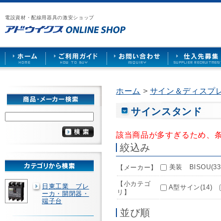
漏
ア
ご
お
仕
電
ド
利
問
入
ブ
電設資材・配線用器具の激安ショップ
ウ
用
い
先
レ
イ
ガ
合
募
ー
ク
イ
わ
集
カ
ス
ド
せ
ー
HOME
や
照
明
ソ
ホーム
>
サイン＆ディスプレ
ケ
ッ
ト
サインスタンド
な
ど
該当商品が多すぎるため、
を
激
絞込み
安
で
美装 BISOU(33
【メーカー】
販
売
【小カテゴ
日東工業 ブレ
A型サイン(14)
リ】
ーカ・開閉器・
端子台
並び順