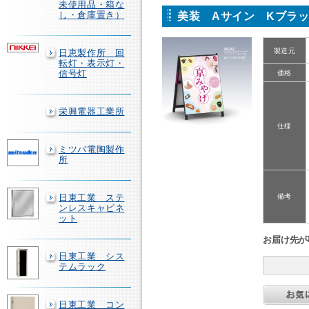
未使用品・箱な
し・倉庫置き）
美装 Aサイン Kブラッ
製造元
日恵製作所 回
転灯・表示灯・
信号灯
価格
栄興電器工業所
仕様
ミツバ電陶製作
所
日東工業 ステ
備考
ンレスキャビネ
ット
お届け先が
日東工業 シス
テムラック
日東工業 コン