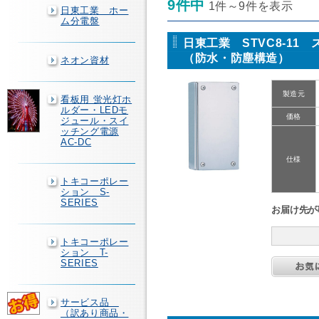
9件中
1件～9件を表示
日東工業 ホー
ム分電盤
日東工業 STVC8-11
（防水・防塵構造）
ネオン資材
製造元
看板用 蛍光灯ホ
ルダー・LEDモ
価格
ジュール・スイ
ッチング電源
AC-DC
仕様
トキコーポレー
ション S-
SERIES
お届け先が
トキコーポレー
ション T-
SERIES
サービス品
（訳あり商品・