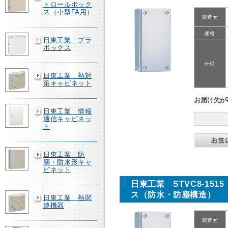
トロールボック
ス（小型FA用）
製造元
価格
日東工業 プラ
ボックス
仕様
日東工業 熱対
策キャビネット
お届け先が
日東工業 情報
通信キャビネッ
ト
日東工業 防
塵・防水形キャ
ビネット
日東工業 STVC8-15
ス（防水・防塵構造）
日東工業 熱関
連機器
製造元