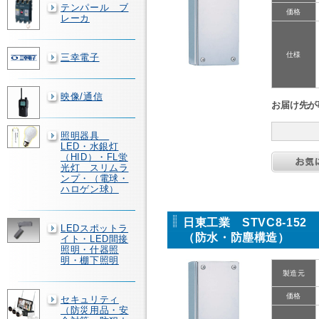
テンパール ブ
価格
レーカ
仕様
三幸電子
映像/通信
お届け先が
照明器具
LED・水銀灯
（HID）・FL蛍
光灯 スリムラ
ンプ・（電球・
ハロゲン球）
日東工業 STVC8-15
LEDスポットラ
（防水・防塵構造）
イト・LED間接
照明・什器照
明・棚下照明
製造元
価格
セキュリティ
（防災用品・安