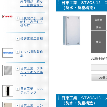
未使用品・箱な
日東工業 STVC8-12
し・倉庫置き）
（防水・防塵構造）
日恵製作所 回
製造元
転灯・表示灯・
信号灯
価格
栄興電器工業所
仕様
ミツバ電陶製作
所
お届け先が
日東工業 ステ
ンレスキャビネ
ット
日東工業 シス
テムラック
日東工業 STVC8-13
（防水・防塵構造）
日東工業 コン