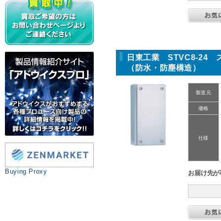
日東工業 STVC8-24
（防水・防塵構造）
製造元
価格
仕様
Buying Proxy
お届け先が