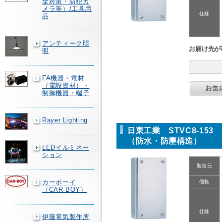
全対策・防犯カ
メラ等）/工具用
仕様
品
アンティーク照
お届け先が
明
FA機器・電材
（電設資材）・
制御機器・端子
Rayer Lighting
日東工業 STVC8-15
（防水・防塵構造）
LEDイルミネー
ション
製造元
カーボーイ
価格
（CAR-BOY）
仕様
伊藤電気製作所