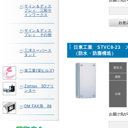
お届け先が
サイン＆ディス
プレィ 三和サ
インワークス
サイン＆ディス
プレィ その他
日東工業 STVC8-23
三洋スーパース
（防水・防塵構造）
タンド
製造元
栄工業(栄ヒルズ)
価格
Zortrax 3Dプリ
ンター
仕様
DM FAX用 86
お届け先が