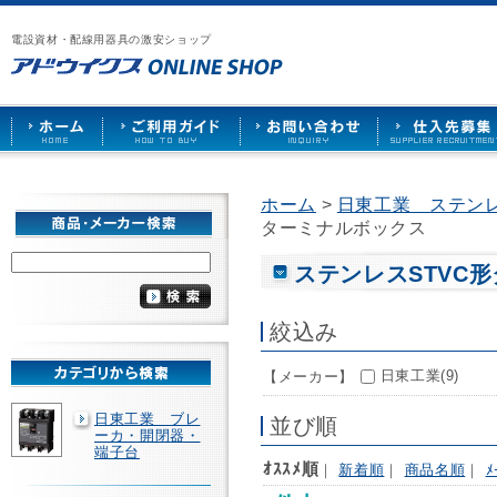
漏
ア
ご
お
仕
電
ド
利
問
入
ブ
電設資材・配線用器具の激安ショップ
ウ
用
い
先
レ
イ
ガ
合
募
ー
ク
イ
わ
集
カ
ス
ド
せ
ー
HOME
や
照
明
ソ
ホーム
>
日東工業 ステン
ケ
ターミナルボックス
ッ
ト
な
ステンレスSTVC
ど
を
激
絞込み
安
で
日東工業(9)
【メーカー】
販
売
日東工業 ブレ
並び順
ーカ・開閉器・
端子台
ｵｽｽﾒ順
｜
新着順
｜
商品名順
｜
ﾒ