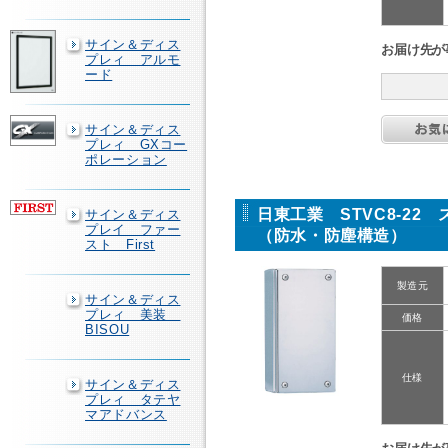
サイン＆ディス
お届け先が
プレィ アルモ
ード
サイン＆ディス
プレィ GXコー
ポレーション
日東工業 STVC8-22
サイン＆ディス
プレイ ファー
（防水・防塵構造）
スト First
製造元
サイン＆ディス
プレィ 美装
価格
BISOU
仕様
サイン＆ディス
プレィ タテヤ
マアドバンス