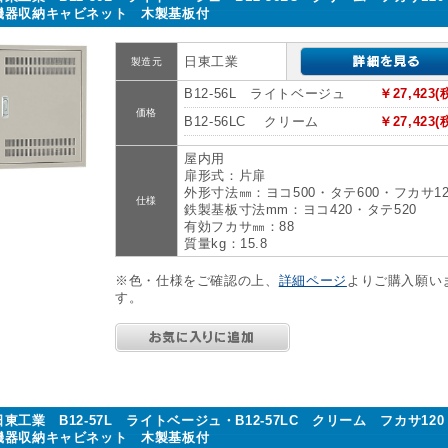
機器収納キャビネット 木製基板付
日東工業
製造元
B12-56L ライトベージュ
￥27,423(
価格
B12-56LC クリーム
￥27,423(
屋内用
扉形式：片扉
外形寸法㎜：ヨコ500・タテ600・フカサ12
仕様
鉄製基板寸法mm：ヨコ420・タテ520
有効フカサ㎜：88
質量kg：15.8
※色・仕様をご確認の上、
詳細ページ
よりご購入願い
す。
日東工業 B12-57L ライトベージュ・B12-57LC クリーム フカサ12
機器収納キャビネット 木製基板付