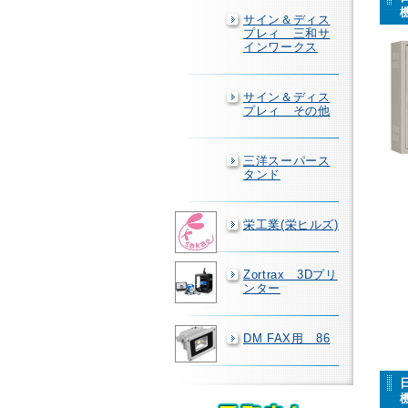
サイン＆ディス
プレィ 三和サ
インワークス
サイン＆ディス
プレィ その他
三洋スーパース
タンド
栄工業(栄ヒルズ)
Zortrax 3Dプリ
ンター
DM FAX用 86