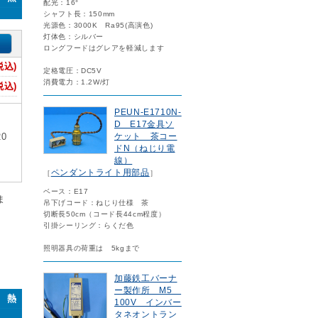
配光：16°
シャフト長：150mm
光源色：3000K Ra95(高演色)
灯体色：シルバー
ロングフードはグレアを軽減します
税込)
定格電圧：DC5V
消費電力：1.2W/灯
税込)
PEUN-E1710N-
D E17金具ソ
ケット 茶コー
0
ドN（ねじり電
線）
ペンダントライト用部品
［
］
ベース：E17
ま
吊下げコード：ねじり仕様 茶
切断長50cm（コード長44cm程度）
引掛シーリング：らくだ色
照明器具の荷重は 5kgまで
加藤鉄工バーナ
ー製作所 M5
0 熱
100V インバー
タネオントラン