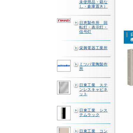
未使用品・箱な
し・倉庫置き）
日恵製作所 回
転灯・表示灯・
信号灯
栄興電器工業所
ミツバ電陶製作
所
日東工業 ステ
ンレスキャビネ
ット
日東工業 シス
テムラック
日東工業 コン