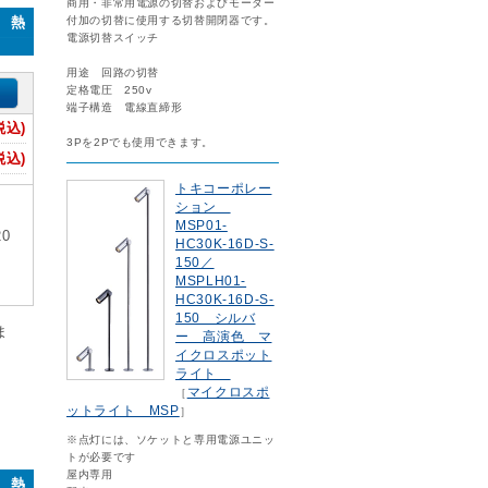
商用・非常用電源の切替およびモーター
付加の切替に使用する切替開閉器です。
0 熱
電源切替スイッチ
用途 回路の切替
定格電圧 250v
端子構造 電線直締形
税込)
3Pを2Pでも使用できます。
税込)
トキコーポレー
ション
MSP01-
0
HC30K-16D-S-
150／
MSPLH01-
HC30K-16D-S-
150 シルバ
ま
ー 高演色 マ
イクロスポット
ライト
マイクロスポ
［
ットライト MSP
］
※点灯には、ソケットと専用電源ユニッ
トが必要です
屋内専用
0 熱