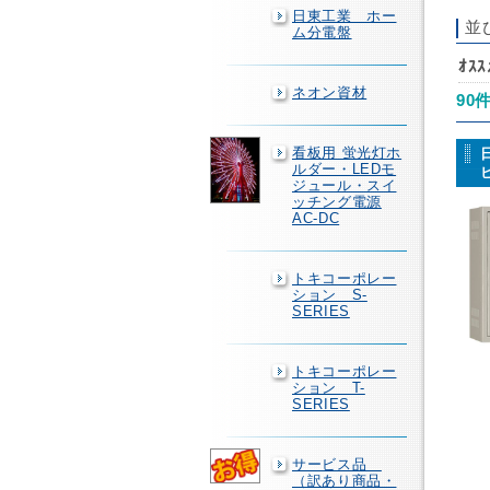
日東工業 ホー
並
ム分電盤
ｵｽ
ネオン資材
90
看板用 蛍光灯ホ
ルダー・LEDモ
ジュール・スイ
ッチング電源
AC-DC
トキコーポレー
ション S-
SERIES
トキコーポレー
ション T-
SERIES
サービス品
（訳あり商品・