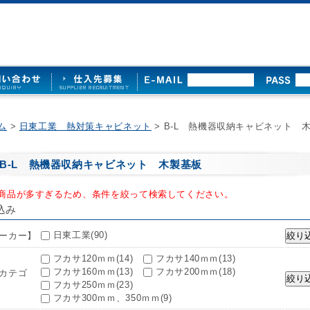
ム
>
日東工業 熱対策キャビネット
> B-L 熱機器収納キャビネット 
B-L 熱機器収納キャビネット 木製基板
商品が多すぎるため、条件を絞って検索してください。
込み
日東工業(90)
ーカー】
フカサ120ｍｍ(14)
フカサ140ｍｍ(13)
フカサ160ｍｍ(13)
フカサ200ｍｍ(18)
カテゴ
フカサ250ｍｍ(23)
フカサ300ｍｍ、350ｍｍ(9)