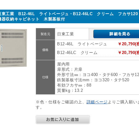
日東工業 B12-46L ライトベージュ・B12-46LC クリーム フカサ12
機器収納キャビネット 木製基板付
日東工業
製造元
B12-46L ライトベージュ
￥20,790(
価格
B12-46LC クリーム
￥20,790(
屋内用
扉形式：片扉
外形寸法㎜：ヨコ400・タテ600・フカサ12
仕様
鉄製基板寸法mm：ヨコ320・タテ520
有効フカサ㎜：88
質量kg：13.2
※色・仕様をご確認の上、
詳細ページ
よりご購入願い
す。