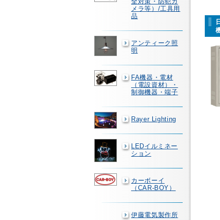
全対策・防犯カ
メラ等）/工具用
品
アンティーク照
明
FA機器・電材
（電設資材）・
制御機器・端子
Rayer Lighting
LEDイルミネー
ション
カーボーイ
（CAR-BOY）
伊藤電気製作所