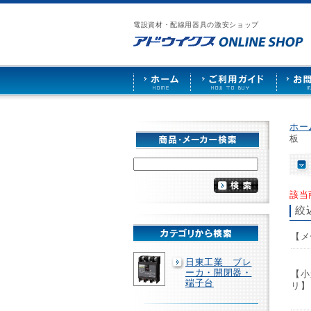
漏
ア
ご
お
仕
電
ド
利
問
入
ブ
電設資材・配線用器具の激安ショップ
ウ
用
い
先
レ
イ
ガ
合
募
ー
ク
イ
わ
集
カ
ス
ド
せ
ー
HOME
や
照
明
ソ
ホー
ケ
板
ッ
ト
な
ど
を
該当
激
絞
安
で
【メ
販
売
日東工業 ブレ
ーカ・開閉器・
【小
端子台
リ】