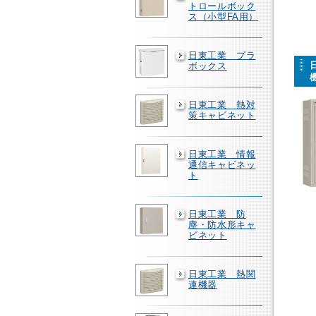
トロールボック
ス（小型FA用）
日東工業 プラ
ボックス
日東工業 熱対
策キャビネット
日東工業 情報
通信キャビネッ
ト
日東工業 防
塵・防水形キャ
ビネット
日東工業 熱関
連機器