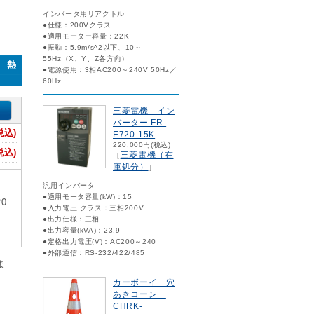
インバータ用リアクトル
●仕様：200Vクラス
●適用モーター容量：22K
●振動：5.9m/s^2以下、10～
55Hz（X、Y、Z各方向）
0 熱
●電源使用：3相AC200～240V 50Hz／
60Hz
三菱電機 イン
バーター FR-
税込)
E720-15K
220,000円(税込)
税込)
三菱電機（在
［
庫処分）
］
汎用インバータ
●適用モータ容量(kW)：15
0
●入力電圧 クラス：三相200V
●出力仕様：三相
●出力容量(kVA)：23.9
●定格出力電圧(V)：AC200～240
●外部通信：RS-232/422/485
ま
カーボーイ 穴
あきコーン
CHRK-