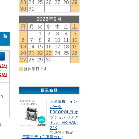
0 熱
税込)
税込)
0
三菱電機 イン
バータ
FREQROL用 オ
プション リアク
トル FR-HAL-
ま
22K
31,900円(税込)
三菱電機（在庫処分）
［
］