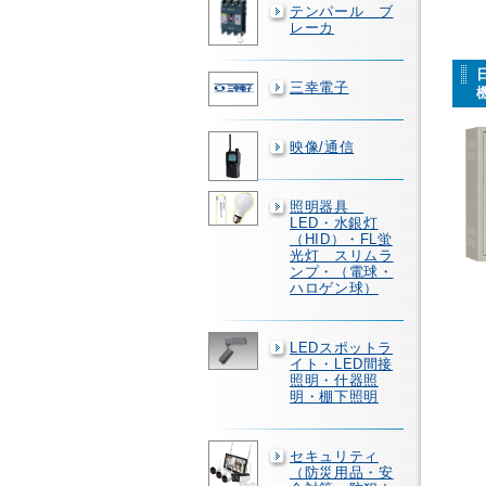
テンパール ブ
レーカ
三幸電子
映像/通信
照明器具
LED・水銀灯
（HID）・FL蛍
光灯 スリムラ
ンプ・（電球・
ハロゲン球）
LEDスポットラ
イト・LED間接
照明・什器照
明・棚下照明
セキュリティ
（防災用品・安