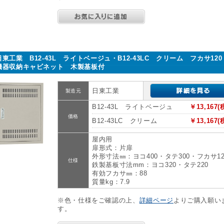
日東工業 B12-43L ライトベージュ・B12-43LC クリーム フカサ12
機器収納キャビネット 木製基板付
日東工業
製造元
B12-43L ライトベージュ
￥13,167(
価格
B12-43LC クリーム
￥13,167(
屋内用
扉形式：片扉
外形寸法㎜：ヨコ400・タテ300・フカサ12
仕様
鉄製基板寸法mm：ヨコ320・タテ220
有効フカサ㎜：88
質量kg：7.9
※色・仕様をご確認の上、
詳細ページ
よりご購入願い
す。