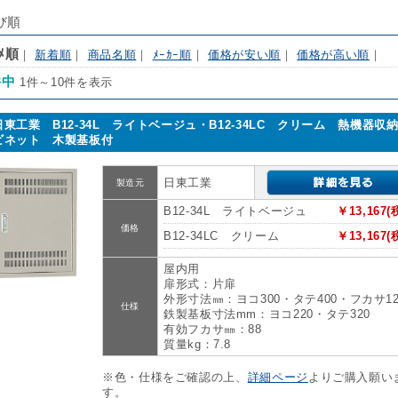
び順
ｽﾒ順
｜
新着順
｜
商品名順
｜
ﾒｰｶｰ順
｜
価格が安い順
｜
価格が高い順
｜
件中
1件～10件を表示
日東工業 B12-34L ライトベージュ・B12-34LC クリーム 熱機器収
ビネット 木製基板付
日東工業
製造元
B12-34L ライトベージュ
￥13,167(
価格
B12-34LC クリーム
￥13,167(
屋内用
扉形式：片扉
外形寸法㎜：ヨコ300・タテ400・フカサ12
仕様
鉄製基板寸法mm：ヨコ220・タテ320
有効フカサ㎜：88
質量kg：7.8
※色・仕様をご確認の上、
詳細ページ
よりご購入願い
す。