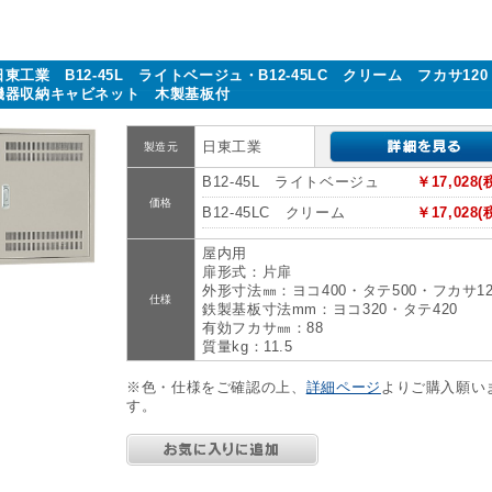
日東工業 B12-45L ライトベージュ・B12-45LC クリーム フカサ12
機器収納キャビネット 木製基板付
日東工業
製造元
B12-45L ライトベージュ
￥17,028(
価格
B12-45LC クリーム
￥17,028(
屋内用
扉形式：片扉
外形寸法㎜：ヨコ400・タテ500・フカサ12
仕様
鉄製基板寸法mm：ヨコ320・タテ420
有効フカサ㎜：88
質量kg：11.5
※色・仕様をご確認の上、
詳細ページ
よりご購入願い
す。