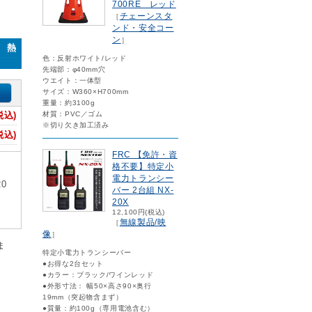
700RE レッド
チェーンスタ
［
ンド・安全コー
ン
］
0 熱
色：反射ホワイト/レッド
先端部：φ40mm穴
ウエイト：一体型
サイズ：W360×H700mm
重量：約3100g
税込)
材質：PVC／ゴム
※切り欠き加工済み
税込)
FRC 【免許・資
格不要】特定小
電力トランシー
0
バー 2台組 NX-
20X
12,100円(税込)
無線製品/映
［
像
］
ま
特定小電力トランシーバー
●お得な2台セット
●カラー：ブラック/ワインレッド
●外形寸法： 幅50×高さ90×奥行
19mm（突起物含まず）
●質量：約100g（専用電池含む）