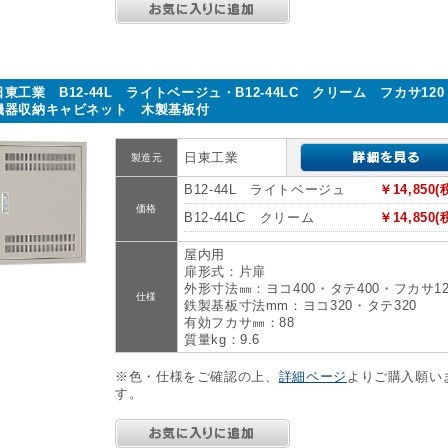
日東工業 B12-44L ライトベージュ・B12-44LC クリーム フカサ12
機器収納キャビネット 木製基板付
日東工業
製造元
B12-44L ライトベージュ
￥14,850(
価格
B12-44LC クリーム
￥14,850(
屋内用
扉形式：片扉
外形寸法㎜：ヨコ400・タテ400・フカサ12
仕様
鉄製基板寸法mm：ヨコ320・タテ320
有効フカサ㎜：88
質量kg：9.6
※色・仕様をご確認の上、
詳細ページ
よりご購入願い
す。