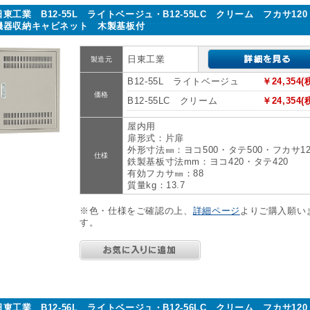
日東工業 B12-55L ライトベージュ・B12-55LC クリーム フカサ12
機器収納キャビネット 木製基板付
日東工業
製造元
B12-55L ライトベージュ
￥24,354(
価格
B12-55LC クリーム
￥24,354(
屋内用
扉形式：片扉
外形寸法㎜：ヨコ500・タテ500・フカサ12
仕様
鉄製基板寸法mm：ヨコ420・タテ420
有効フカサ㎜：88
質量kg：13.7
※色・仕様をご確認の上、
詳細ページ
よりご購入願い
す。
日東工業 B12-56L ライトベージュ・B12-56LC クリーム フカサ12