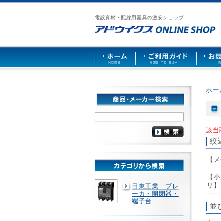
漏
ア
ご
お
仕
電
ド
利
問
入
ブ
電設資材・配線用器具の激安ショップ
ウ
用
い
先
レ
イ
ガ
合
募
ー
ク
イ
わ
集
カ
ス
ド
せ
ー
HOME
や
照
明
ソ
ホー
ケ
ッ
ト
な
ど
該当
を
絞
激
安
【メ
で
販
売
【小
リ】
日東工業 ブレ
ーカ・開閉器・
端子台
並