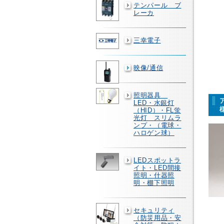
テンパール ブ
レーカ
三幸電子
映像/通信
照明器具
LED・水銀灯
（HID）・FL蛍
光灯 スリムラ
ンプ・（電球・
ハロゲン球）
LEDスポットラ
イト・LED間接
照明・什器照
明・棚下照明
セキュリティ
（防災用品・安