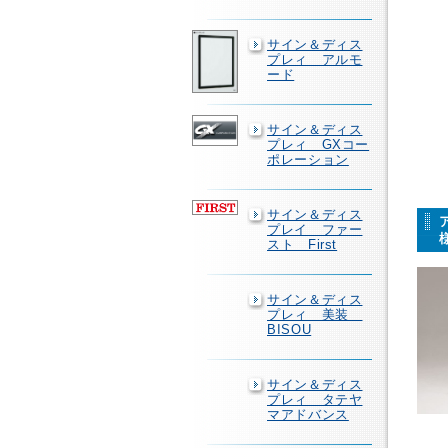
サイン＆ディス
プレィ アルモ
ード
サイン＆ディス
プレィ GXコー
ポレーション
サイン＆ディス
プレイ ファー
スト First
サイン＆ディス
プレィ 美装
BISOU
サイン＆ディス
プレィ タテヤ
マアドバンス