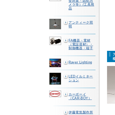
全対策・防犯カ
メラ等）/工具用
品
アンティーク照
明
FA機器・電材
（電設資材）・
制御機器・端子
Rayer Lighting
LEDイルミネー
ション
カーボーイ
（CAR-BOY）
伊藤電気製作所