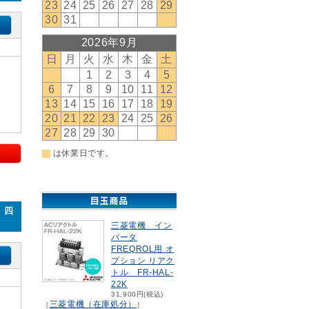
・四
三菱電機 イン
バータ
FREQROL用 オ
プション リアク
トル FR-HAL-
22K
31,900円(税込)
三菱電機（在庫処分）
［
］