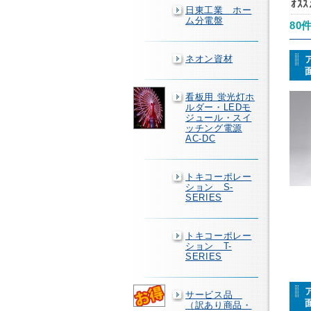
ｵｽ
日東工業 ホー
ム分電盤
80
ネオン資材
看板用 蛍光灯ホ
ルダー・LEDモ
ジュール・スイ
ッチング電源
AC-DC
トキコーポレー
ション S-
SERIES
トキコーポレー
ション T-
SERIES
サービス品
（訳あり商品・