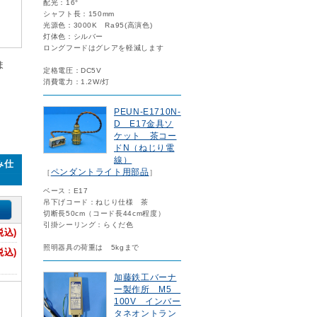
配光：16°
シャフト長：150mm
光源色：3000K Ra95(高演色)
灯体色：シルバー
ロングフードはグレアを軽減します
ま
定格電圧：DC5V
消費電力：1.2W/灯
PEUN-E1710N-
D E17金具ソ
ケット 茶コー
ドN（ねじり電
線）
み仕
ペンダントライト用部品
［
］
ベース：E17
吊下げコード：ねじり仕様 茶
切断長50cm（コード長44cm程度）
引掛シーリング：らくだ色
税込)
照明器具の荷重は 5kgまで
税込)
加藤鉄工バーナ
ー製作所 M5
100V インバー
タネオントラン