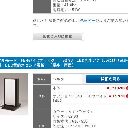
有効画面寸法：574×1260
重量：41.0kg
消費電力：51W
※色・仕様をご確認の上、
詳細ページ
よりご購入願い
す。
アルモード FE467K（ブラック） 62-93 LED乳半アクリルに貼り込み
様 LED電飾スタンド看板 【屋外・両面】
ベルク
製造元
本体
￥151,690(
オプション：スチールウエイト
￥13,970(
価格
14K2
カラー：K（ブラック）
サイズ：62-93
面板寸法：616×930
外寸法：674×1030×600
仕様