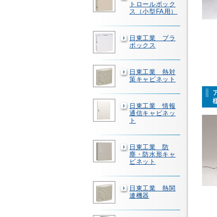
トロールボック
ス（小型FA用）
日東工業 プラ
ボックス
日東工業 熱対
策キャビネット
日東工業 情報
通信キャビネッ
ト
日東工業 防
塵・防水形キャ
ビネット
日東工業 熱関
連機器