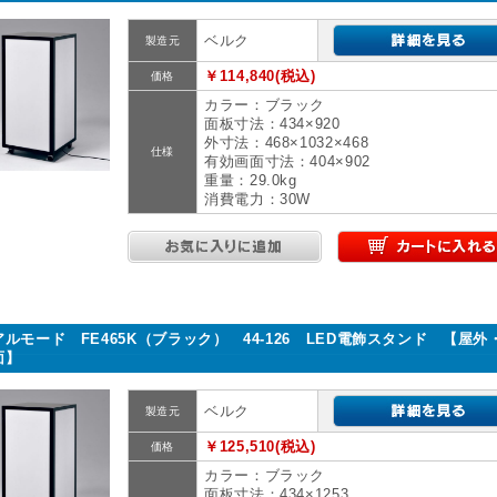
ベルク
製造元
￥114,840(税込)
価格
カラー：ブラック
面板寸法：434×920
外寸法：468×1032×468
仕様
有効画面寸法：404×902
重量：29.0kg
消費電力：30W
アルモード FE465K（ブラック） 44-126 LED電飾スタンド 【屋外
面】
ベルク
製造元
￥125,510(税込)
価格
カラー：ブラック
面板寸法：434×1253