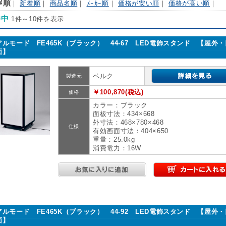
ｽﾒ順
｜
新着順
｜
商品名順
｜
ﾒｰｶｰ順
｜
価格が安い順
｜
価格が高い順
｜
件中
1件～10件を表示
アルモード FE465K（ブラック） 44-67 LED電飾スタンド 【屋外・
面】
ベルク
製造元
￥100,870(税込)
価格
カラー：ブラック
面板寸法：434×668
外寸法：468×780×468
仕様
有効画面寸法：404×650
重量：25.0kg
消費電力：16W
アルモード FE465K（ブラック） 44-92 LED電飾スタンド 【屋外・
面】