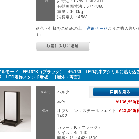
外寸法：674×1030×600
仕様
有効画面寸法：574×890
重量：36.0kg
消費電力：45W
※色・仕様をご確認の上、
詳細ページ
よりご購入願い
す。
アルモード FE467K（ブラック） 45-130 LED乳半アクリルに貼り込
様 LED電飾スタンド看板 【屋外・両面】
ベルク
製造元
本体
￥136,950(
オプション：スチールウエイト
￥13,940(
価格
14K2
カラー：K（ブラック）
サイズ：45-130
面板寸法：442×1300