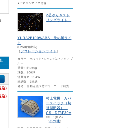
●イヤホンマイク付き
2芯ゆらぎスト
リングライト
ま
YURA2B100WABS 天の川ライ
ト
8,250円(税込)
デコレーションライト
［
］
カラー：ホワイト×シャンパン×アクアブ
仕
ルー
重量：約260g
球数：100球
消費電力：6.4W
連結数：5連結
備考：自動点滅/2芯パワーコード別売
税込)
税込)
村上電機 カバ
ースイッチ（切
替開閉器）
CS DT3P30A
990円(税込)
その他
［
］