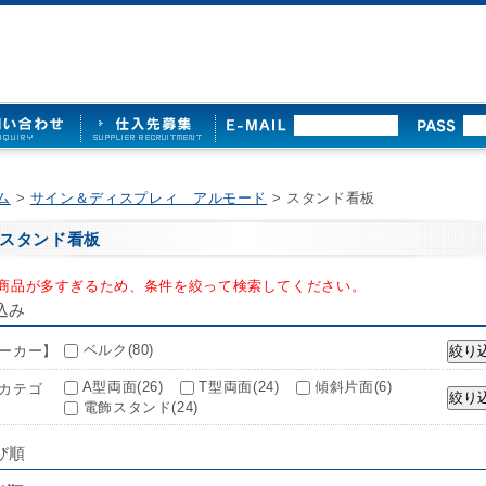
ム
>
サイン＆ディスプレィ アルモード
> スタンド看板
スタンド看板
商品が多すぎるため、条件を絞って検索してください。
込み
ベルク(80)
ーカー】
A型両面(26)
T型両面(24)
傾斜片面(6)
カテゴ
電飾スタンド(24)
び順