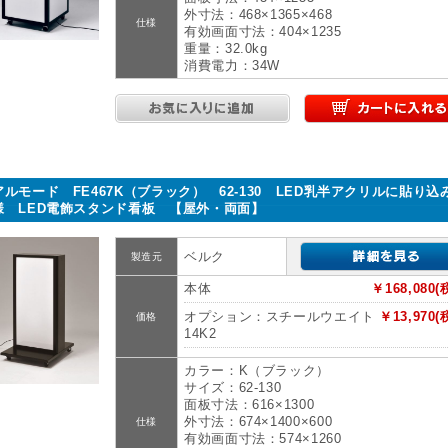
外寸法：468×1365×468
仕様
有効画面寸法：404×1235
重量：32.0kg
消費電力：34W
アルモード FE467K（ブラック） 62-130 LED乳半アクリルに貼り込
様 LED電飾スタンド看板 【屋外・両面】
ベルク
製造元
本体
￥168,080(
オプション：スチールウエイト
￥13,970(
価格
14K2
カラー：K（ブラック）
サイズ：62-130
面板寸法：616×1300
外寸法：674×1400×600
仕様
有効画面寸法：574×1260