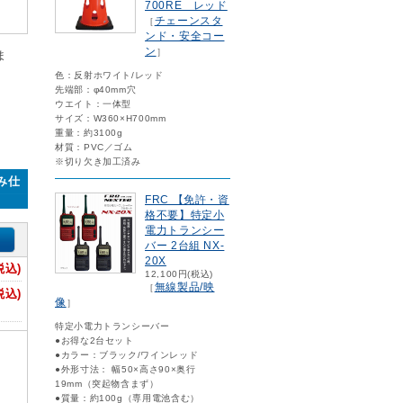
700RE レッド
チェーンスタ
［
ンド・安全コー
ン
］
ま
色：反射ホワイト/レッド
先端部：φ40mm穴
ウエイト：一体型
サイズ：W360×H700mm
重量：約3100g
材質：PVC／ゴム
※切り欠き加工済み
み仕
FRC 【免許・資
格不要】特定小
電力トランシー
バー 2台組 NX-
20X
税込)
12,100円(税込)
無線製品/映
［
税込)
像
］
特定小電力トランシーバー
●お得な2台セット
●カラー：ブラック/ワインレッド
●外形寸法： 幅50×高さ90×奥行
19mm（突起物含まず）
●質量：約100g（専用電池含む）