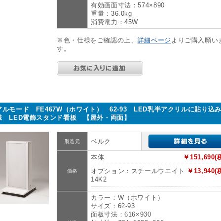
有効画面寸法：574×890
重量：36.0kg
消費電力：45W
※色・仕様をご確認の上、
詳細ページ
よりご購入願い
す。
アルモード FE467W（ホワイト） 62-93 LED乳半アクリルに貼り込
様 LED電飾スタンド看板 【屋外・両面】
ベルク
製造元
本体
￥151,690(
オプション：スチールウエイト
￥13,940(
価格
14K2
カラー：W（ホワイト）
サイズ：62-93
面板寸法：616×930