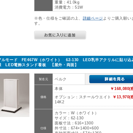
重量：41.0kg
消費電力：51W
※色・仕様をご確認の上、
詳細ページ
よりご購入願い
す。
アルモード FE467W（ホワイト） 62-130 LED乳半アクリルに貼り込
様 LED電飾スタンド看板 【屋外・両面】
ベルク
製造元
本体
￥168,080(
オプション：スチールウエイト
￥13,970(
価格
14K2
カラー：W（ホワイト）
サイズ：62-130
面板寸法：616×1300
外寸法：674×1400×600
仕様