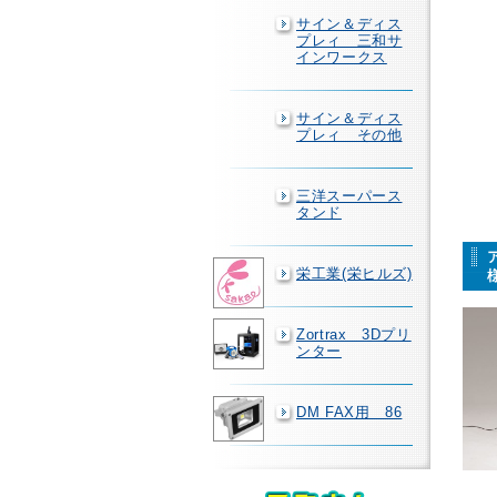
サイン＆ディス
プレィ 三和サ
インワークス
サイン＆ディス
プレィ その他
三洋スーパース
タンド
栄工業(栄ヒルズ)
Zortrax 3Dプリ
ンター
DM FAX用 86