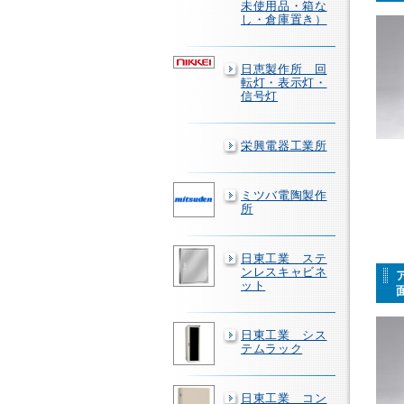
未使用品・箱な
し・倉庫置き）
日恵製作所 回
転灯・表示灯・
信号灯
栄興電器工業所
ミツバ電陶製作
所
日東工業 ステ
ンレスキャビネ
ット
日東工業 シス
テムラック
日東工業 コン