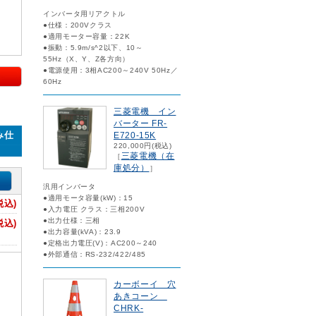
インバータ用リアクトル
●仕様：200Vクラス
●適用モーター容量：22K
●振動：5.9m/s^2以下、10～
55Hz（X、Y、Z各方向）
●電源使用：3相AC200～240V 50Hz／
60Hz
三菱電機 イン
バーター FR-
み仕
E720-15K
220,000円(税込)
三菱電機（在
［
庫処分）
］
汎用インバータ
●適用モータ容量(kW)：15
税込)
●入力電圧 クラス：三相200V
●出力仕様：三相
税込)
●出力容量(kVA)：23.9
●定格出力電圧(V)：AC200～240
●外部通信：RS-232/422/485
カーボーイ 穴
あきコーン
CHRK-