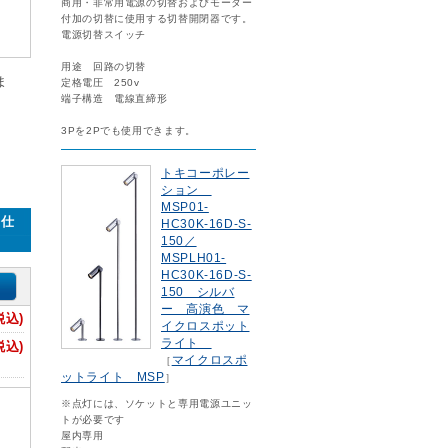
商用・非常用電源の切替およびモーター
付加の切替に使用する切替開閉器です。
電源切替スイッチ
用途 回路の切替
ま
定格電圧 250v
端子構造 電線直締形
3Pを2Pでも使用できます。
トキコーポレー
ション
MSP01-
み仕
HC30K-16D-S-
150／
MSPLH01-
HC30K-16D-S-
150 シルバ
ー 高演色 マ
税込)
イクロスポット
ライト
税込)
マイクロスポ
［
ットライト MSP
］
※点灯には、ソケットと専用電源ユニッ
トが必要です
屋内専用