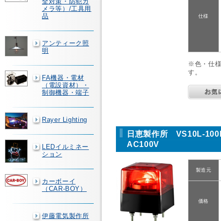
全対策・防犯カ
メラ等）/工具用
品
仕様
アンティーク照
明
※色・仕
す。
FA機器・電材
（電設資材）・
制御機器・端子
Rayer Lighting
日恵製作所 VS10L-1
AC100V
LEDイルミネー
ション
製造元
カーボーイ
（CAR-BOY）
価格
伊藤電気製作所