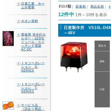
日東工業 ホー
ｵｽｽﾒ順
｜
新着順
｜
商品名順
｜
ﾒ
ム分電盤
12件中
1件～10件を表示
ネオン資材
日恵製作所 VS10L-D4
～48V
看板用 蛍光灯ホ
ルダー・LEDモ
ジュール・スイ
ッチング電源
製造元
AC-DC
価格
トキコーポレー
ション S-
SERIES
トキコーポレー
ション T-
仕様
SERIES
サービス品
（訳あり商品・