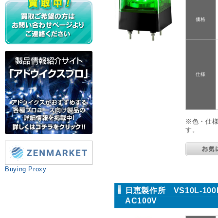
価格
仕様
※色・仕
す。
Buying Proxy
日恵製作所 VS10L-1
AC100V