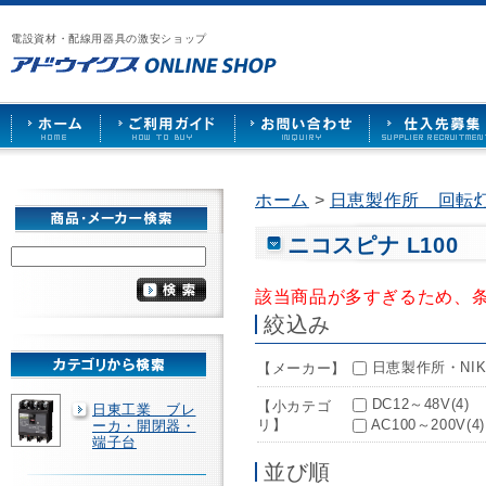
漏
ア
ご
お
仕
電
ド
利
問
入
ブ
電設資材・配線用器具の激安ショップ
ウ
用
い
先
レ
イ
ガ
合
募
ー
ク
イ
わ
集
カ
ス
ド
せ
ー
HOME
や
照
明
ソ
ホーム
>
日恵製作所 回転
ケ
ッ
ト
ニコスピナ L100
な
ど
該当商品が多すぎるため、
を
激
絞込み
安
で
日恵製作所・NIKK
【メーカー】
販
売
DC12～48V(4)
【小カテゴ
日東工業 ブレ
リ】
AC100～200V(4)
ーカ・開閉器・
端子台
並び順