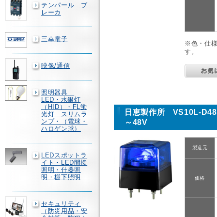
テンパール ブ
レーカ
三幸電子
※色・仕
す。
映像/通信
照明器具
LED・水銀灯
（HID）・FL蛍
日恵製作所 VS10L-D4
光灯 スリムラ
ンプ・（電球・
～48V
ハロゲン球）
製造元
LEDスポットラ
イト・LED間接
照明・什器照
明・棚下照明
価格
セキュリティ
（防災用品・安