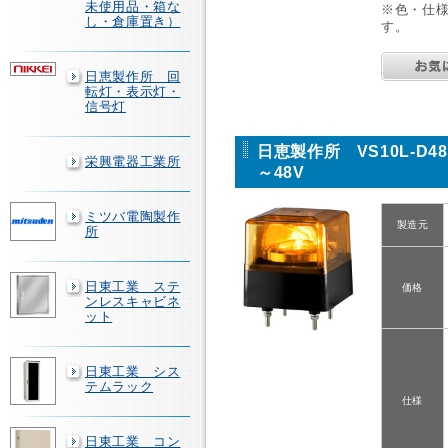
未使用品・箱な
※色・仕
し・倉庫置き）
す。
日恵製作所 回
転灯・表示灯・
信号灯
日恵製作所 VS10L-D4
栄興電器工業所
～48V
ミツバ電陶製作
製造元
所
日東工業 ステ
価格
ンレスキャビネ
ット
日東工業 シス
テムラック
仕様
日東工業 コン