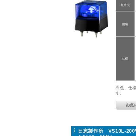
製造元
価格
仕様
※色・仕
す。
日恵製作所 VS10L-2