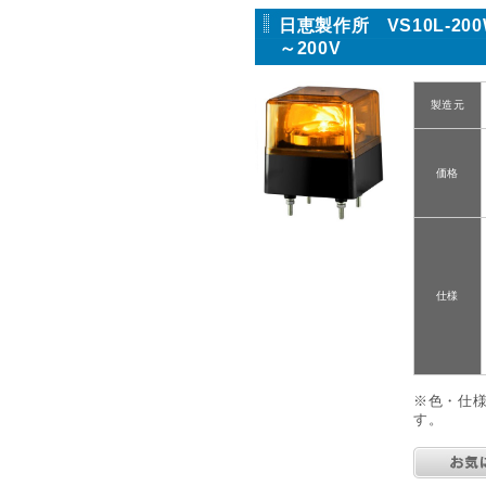
日恵製作所 VS10L-20
～200V
製造元
価格
仕様
※色・仕
す。