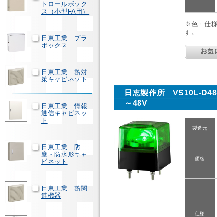
トロールボック
ス（小型FA用）
※色・仕
す。
日東工業 プラ
ボックス
日東工業 熱対
策キャビネット
日恵製作所 VS10L-D4
～48V
日東工業 情報
通信キャビネッ
ト
製造元
日東工業 防
塵・防水形キャ
価格
ビネット
日東工業 熱関
連機器
仕様