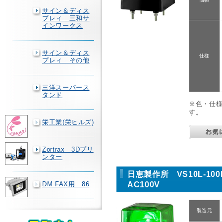
サイン＆ディス
プレィ 三和サ
インワークス
サイン＆ディス
仕様
プレィ その他
三洋スーパース
タンド
※色・仕
す。
栄工業(栄ヒルズ)
Zortrax 3Dプリ
ンター
日恵製作所 VS10L-1
AC100V
DM FAX用 86
製造元