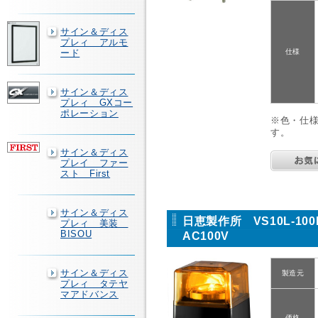
サイン＆ディス
プレィ アルモ
ード
仕様
サイン＆ディス
プレィ GXコー
ポレーション
※色・仕
す。
サイン＆ディス
プレイ ファー
スト First
サイン＆ディス
日恵製作所 VS10L-1
プレィ 美装
BISOU
AC100V
サイン＆ディス
製造元
プレィ タテヤ
マアドバンス
価格