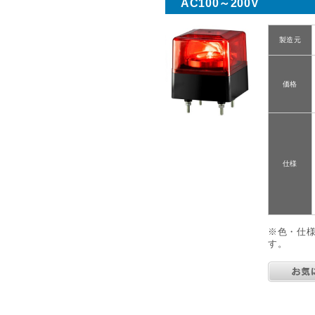
AC100～200V
製造元
価格
仕様
※色・仕
す。