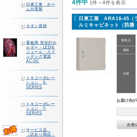
4件中
1件～4件を表示
日東工業 ホー
ム分電盤
日東工業 ARA16-45
ルミキャビネット（防塵
ネオン資材
製造元
看板用 蛍光灯ホ
ルダー・LEDモ
価格
ジュール・スイ
ッチング電源
AC-DC
仕様
トキコーポレー
ション S-
SERIES
お届け先が
トキコーポレー
ション T-
SERIES
サービス品
（訳あり商品・