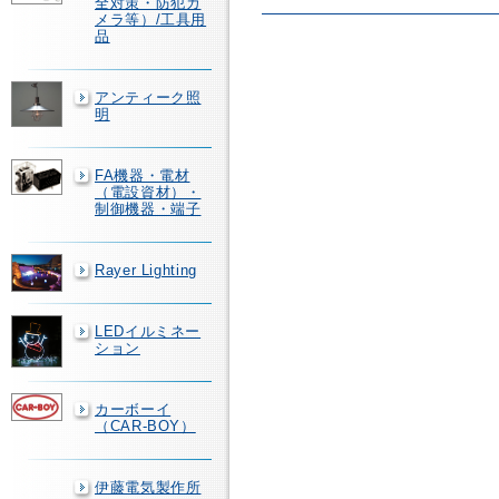
全対策・防犯カ
メラ等）/工具用
品
アンティーク照
明
FA機器・電材
（電設資材）・
制御機器・端子
Rayer Lighting
LEDイルミネー
ション
カーボーイ
（CAR-BOY）
伊藤電気製作所