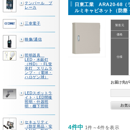
テンパール ブ
日東工業 ARA20-68
レーカ
ルミキャビネット（防塵
三幸電子
製造元
価格
映像/通信
照明器具
仕様
LED・水銀灯
（HID）・FL蛍
光灯 スリムラ
ンプ・（電球・
ハロゲン球）
お届け先が
LEDスポットラ
イト・LED間接
照明・什器照
明・棚下照明
セキュリティ
4件中
（防災用品・安
1件～4件を表示