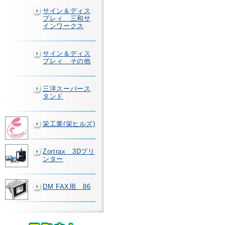
サイン＆ディス
プレィ 三和サ
インワークス
サイン＆ディス
プレィ その他
三洋スーパース
タンド
栄工業(栄ヒルズ)
Zortrax 3Dプリ
ンター
DM FAX用 86