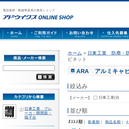
漏
ア
ご
お
仕
電
ド
利
問
入
ブ
電設資材・配線用器具の激安ショップ
ウ
用
い
先
レ
イ
ガ
合
募
ー
ク
イ
わ
集
カ
ス
ド
せ
ー
HOME
や
照
明
ソ
ホーム
>
日東工業 防塵・
ケ
ビネット
ッ
ト
な
ARA アルミキャ
ど
を
激
絞込み
安
で
日東工業(4)
【メーカー】
販
売
日東工業 ブレ
並び順
ーカ・開閉器・
端子台
ｵｽｽﾒ順
｜
新着順
｜
商品名順
｜
ﾒ