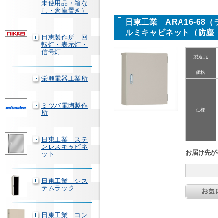
未使用品・箱な
し・倉庫置き）
日東工業 ARA16-68
ルミキャビネット（防塵
日恵製作所 回
転灯・表示灯・
信号灯
製造元
価格
栄興電器工業所
ミツバ電陶製作
仕様
所
日東工業 ステ
ンレスキャビネ
お届け先が
ット
日東工業 シス
テムラック
日東工業 コン