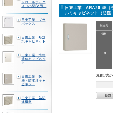
トロールボック
ス（小型FA用）
日東工業 ARA20-45
ルミキャビネット（防塵
日東工業 プラ
ボックス
製造元
価格
日東工業 熱対
策キャビネット
仕様
日東工業 情報
通信キャビネッ
ト
お届け先が
日東工業 防
塵・防水形キャ
ビネット
日東工業 熱関
連機器