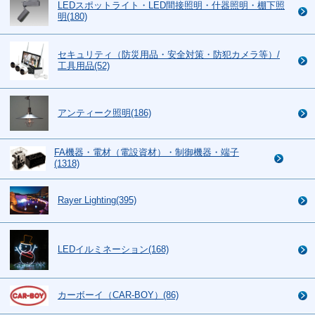
LEDスポットライト・LED間接照明・什器照明・棚下照
明(180)
セキュリティ（防災用品・安全対策・防犯カメラ等）/
工具用品(52)
アンティーク照明(186)
FA機器・電材（電設資材）・制御機器・端子
(1318)
Rayer Lighting(395)
LEDイルミネーション(168)
カーボーイ（CAR-BOY）(86)