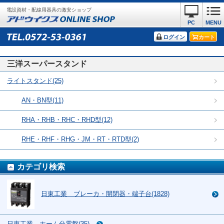
電設資材・配線用器具の激安ショップ
PC
MENU
ログイン
カート
三洋スーパースタンド
ライトスタンド(25)
AN・BN型(11)
RHA・RHB・RHC・RHD型(12)
RHE・RHF・RHG・JM・RT・RTD型(2)
カテゴリ検索
日東工業 ブレーカ・開閉器・端子台(1828)
日東工業 ホーム分電盤(35)