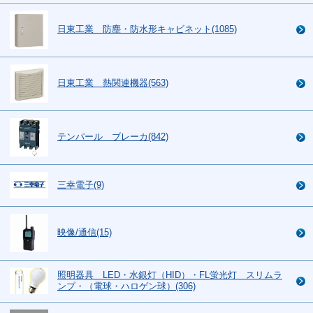
日東工業 防塵・防水形キャビネット(1085)
日東工業 熱関連機器(563)
テンパール ブレーカ(842)
三幸電子(9)
映像/通信(15)
照明器具 LED・水銀灯（HID）・FL蛍光灯 スリムラ
ンプ・（電球・ハロゲン球）(306)