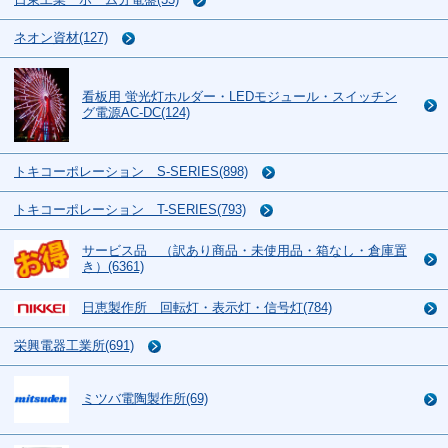
ネオン資材(127)
看板用 蛍光灯ホルダー・LEDモジュール・スイッチン
グ電源AC-DC(124)
トキコーポレーション S-SERIES(898)
トキコーポレーション T-SERIES(793)
サービス品 （訳あり商品・未使用品・箱なし・倉庫置
き）(6361)
日恵製作所 回転灯・表示灯・信号灯(784)
栄興電器工業所(691)
ミツバ電陶製作所(69)