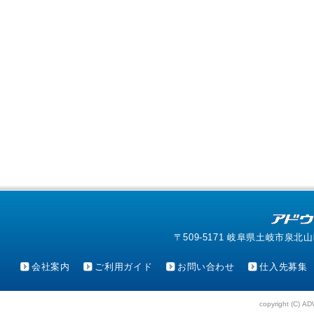
〒509-5171 岐阜県土岐市泉北山町4-1
会社案内
ご利用ガイド
お問い合わせ
仕入先募集
copyright (C) AD