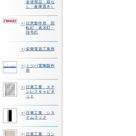
未使用品・箱な
し・倉庫置き）
日恵製作所 回
転灯・表示灯・
信号灯
栄興電器工業所
ミツバ電陶製作
所
日東工業 ステ
ンレスキャビネ
ット
日東工業 シス
テムラック
日東工業 コン