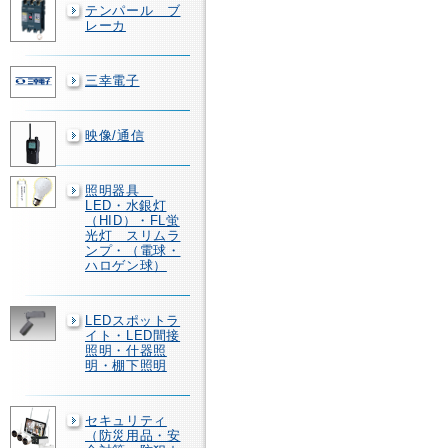
テンパール ブ
レーカ
三幸電子
映像/通信
照明器具
LED・水銀灯
（HID）・FL蛍
光灯 スリムラ
ンプ・（電球・
ハロゲン球）
LEDスポットラ
イト・LED間接
照明・什器照
明・棚下照明
セキュリティ
（防災用品・安