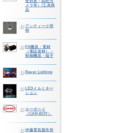
全対策・防犯カ
メラ等）/工具用
品
アンティーク照
明
FA機器・電材
（電設資材）・
制御機器・端子
Rayer Lighting
LEDイルミネー
ション
カーボーイ
（CAR-BOY）
伊藤電気製作所