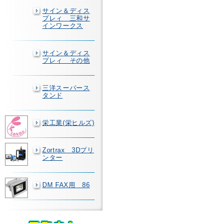
サイン＆ディス
プレィ 三和サ
インワークス
サイン＆ディス
プレィ その他
三洋スーパース
タンド
栄工業(栄ヒルズ)
Zortrax 3Dプリ
ンター
DM FAX用 86