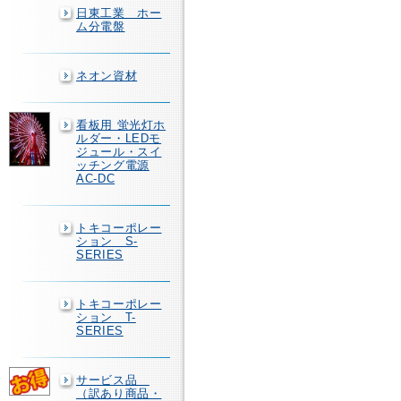
日東工業 ホー
ム分電盤
ネオン資材
看板用 蛍光灯ホ
ルダー・LEDモ
ジュール・スイ
ッチング電源
AC-DC
トキコーポレー
ション S-
SERIES
トキコーポレー
ション T-
SERIES
サービス品
（訳あり商品・