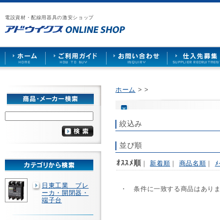
漏
ア
ご
お
仕
電
ド
利
問
入
ブ
電設資材・配線用器具の激安ショップ
ウ
用
い
先
レ
イ
ガ
合
募
ー
ク
イ
わ
集
カ
ス
ド
せ
ー
HOME
や
照
明
ソ
ホーム
>
>
ケ
ッ
ト
な
絞込み
ど
を
激
並び順
安
で
ｵｽｽﾒ順
｜
新着順
｜
商品名順
｜
ﾒ
販
売
日東工業 ブレ
・ 条件に一致する商品はあり
ーカ・開閉器・
端子台