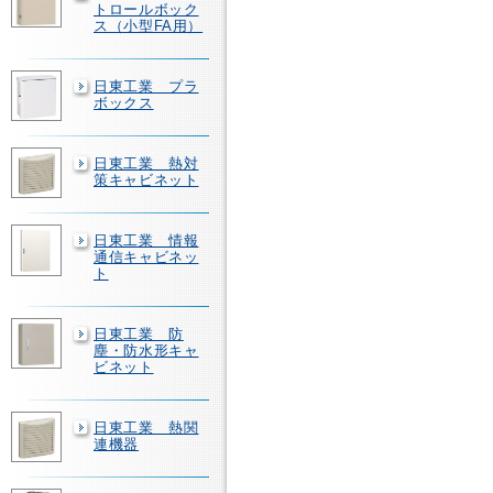
トロールボック
ス（小型FA用）
日東工業 プラ
ボックス
日東工業 熱対
策キャビネット
日東工業 情報
通信キャビネッ
ト
日東工業 防
塵・防水形キャ
ビネット
日東工業 熱関
連機器