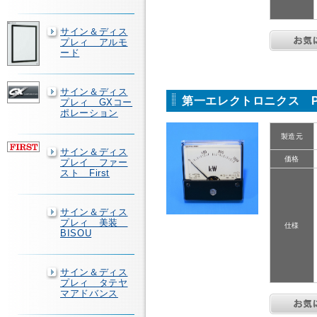
サイン＆ディス
プレィ アルモ
ード
サイン＆ディス
第一エレクトロニクス PW
プレィ GXコー
ポレーション
製造元
サイン＆ディス
価格
プレイ ファー
スト First
サイン＆ディス
プレィ 美装
仕様
BISOU
サイン＆ディス
プレィ タテヤ
マアドバンス