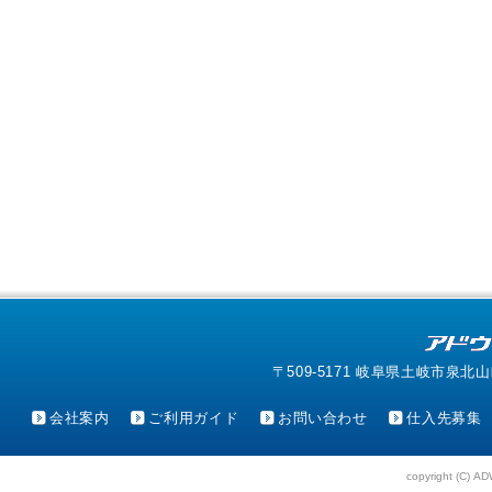
〒509-5171 岐阜県土岐市泉北山町4-1
会社案内
ご利用ガイド
お問い合わせ
仕入先募集
copyright (C) AD