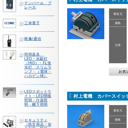
テンパール ブ
レーカ
製造元
三幸電子
価格
映像/通信
仕様
照明器具
LED・水銀灯
（HID）・FL蛍
光灯 スリムラ
ンプ・（電球・
ハロゲン球）
LEDスポットラ
村上電機 カバースイッチ
イト・LED間接
照明・什器照
明・棚下照明
製造元
セキュリティ
価格
（防災用品・安