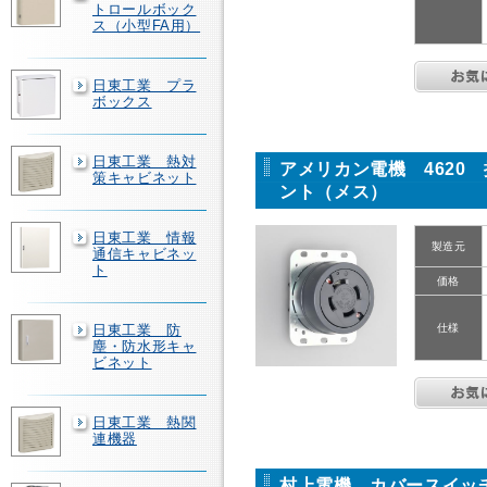
トロールボック
ス（小型FA用）
日東工業 プラ
ボックス
日東工業 熱対
アメリカン電機 4620 
策キャビネット
ント（メス）
日東工業 情報
製造元
通信キャビネッ
ト
価格
日東工業 防
仕様
塵・防水形キャ
ビネット
日東工業 熱関
連機器
村上電機 カバースイッチ