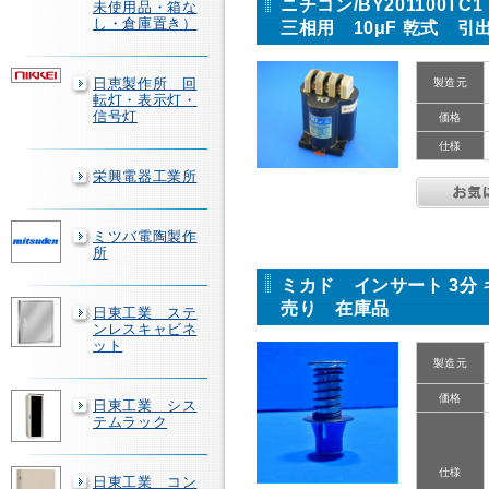
ニチコン/BY201100
未使用品・箱な
し・倉庫置き）
三相用 10μF 乾式 
日恵製作所 回
製造元
転灯・表示灯・
信号灯
価格
仕様
栄興電器工業所
ミツバ電陶製作
所
ミカド インサート 3分 
売り 在庫品
日東工業 ステ
ンレスキャビネ
ット
製造元
価格
日東工業 シス
テムラック
仕様
日東工業 コン