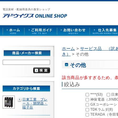
漏
ア
ご
お
仕
電
ド
利
問
入
ブ
電設資材・配線用器具の激安ショップ
ウ
用
い
先
レ
イ
ガ
合
募
ー
ク
イ
わ
集
カ
ス
ド
せ
ー
HOME
や
照
明
ソ
ホーム
>
サービス品 （訳
ケ
き）
> その他
ッ
ト
な
その他
ど
を
激
該当商品が多すぎるため、
安
絞込み
で
販
売
****(53)
日東
日東工業 ブレ
神保電器（JINBO
ーカ・開閉器・
GXコーポレーショ
端子台
TDKラムダ(8)
TERADA（寺田