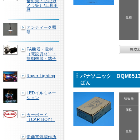
全対策・防犯カ
メラ等）/工具用
品
仕様
アンティーク照
明
FA機器・電材
（電設資材）・
制御機器・端子
パナソニック BQM85
Rayer Lighting
ばん
LEDイルミネー
ション
製造元
価格
カーボーイ
（CAR-BOY）
仕様
伊藤電気製作所