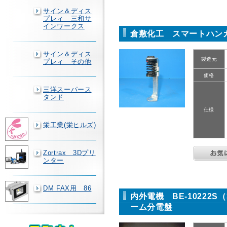
サイン＆ディス
プレィ 三和サ
インワークス
倉敷化工 スマートハンガー
サイン＆ディス
製造元
プレィ その他
価格
三洋スーパース
タンド
仕様
栄工業(栄ヒルズ)
Zortrax 3Dプリ
ンター
DM FAX用 86
内外電機 BE-10222
ーム分電盤