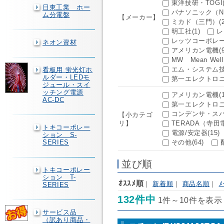
東洋技研・TOGI(
日東工業 ホー
パナソニック（Nati
ム分電盤
【メーカー】
ミカド（三門）(2
明工社(1)
レ
レッツコーポレー
ネオン資材
アメリカン電機(9
MW Mean Well E
エム・システム技研
看板用 蛍光灯ホ
ルダー・LEDモ
第一エレクトロニ
ジュール・スイ
ッチング電源
アメリカン電機(1
AC-DC
第一エレクトロニク
コンデンサ・スパ
【小カテゴ
リ】
TERADA（寺田
トキコーポレー
電源/安定器(15)
ション S-
SERIES
その他(64)
並び順
トキコーポレー
ション T-
ｵｽｽﾒ順
｜
新着順
｜
商品名順
｜
ﾒ
SERIES
132件中
1件～10件を表示
サービス品
（訳あり商品・