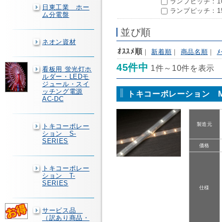
ランプピッチ：10
日東工業 ホー
ランプピッチ：15
ム分電盤
並び順
ネオン資材
ｵｽｽﾒ順
｜
新着順
｜
商品名順
｜
ﾒ
45件中
1件～10件を表示
看板用 蛍光灯ホ
ルダー・LEDモ
ジュール・スイ
ッチング電源
トキコーポレーション MC
AC-DC
製造元
トキコーポレー
ション S-
SERIES
価格
トキコーポレー
ション T-
SERIES
仕様
サービス品
（訳あり商品・