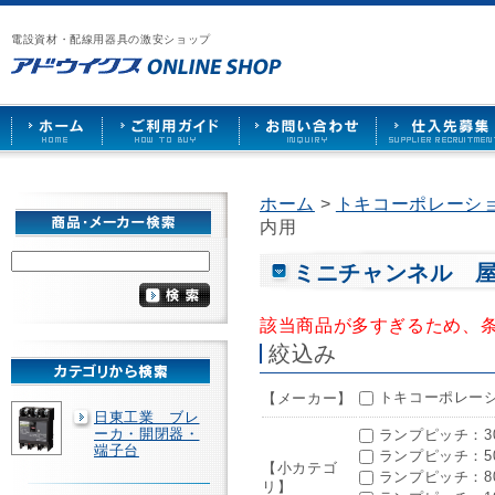
漏
ア
ご
お
仕
電
ド
利
問
入
ブ
電設資材・配線用器具の激安ショップ
ウ
用
い
先
レ
イ
ガ
合
募
ー
ク
イ
わ
集
カ
ス
ド
せ
ー
HOME
や
照
明
ソ
ホーム
>
トキコーポレーション
ケ
内用
ッ
ト
な
ミニチャンネル 
ど
を
激
該当商品が多すぎるため、
安
絞込み
で
販
売
トキコーポレーショ
【メーカー】
日東工業 ブレ
ーカ・開閉器・
ランプピッチ：30
端子台
ランプピッチ：50
【小カテゴ
ランプピッチ：80
リ】