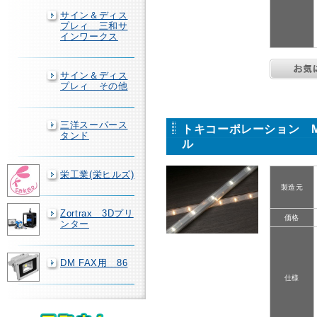
サイン＆ディス
プレィ 三和サ
インワークス
サイン＆ディス
プレィ その他
三洋スーパース
トキコーポレーション M
タンド
ル
栄工業(栄ヒルズ)
製造元
Zortrax 3Dプリ
価格
ンター
DM FAX用 86
仕様