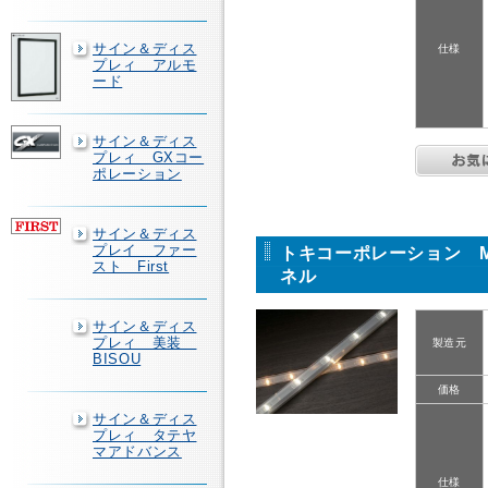
サイン＆ディス
仕様
プレィ アルモ
ード
サイン＆ディス
プレィ GXコー
ポレーション
サイン＆ディス
プレイ ファー
トキコーポレーション M
スト First
ネル
サイン＆ディス
プレィ 美装
製造元
BISOU
価格
サイン＆ディス
プレィ タテヤ
マアドバンス
仕様