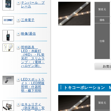
テンパール ブ
レーカ
製造元
三幸電子
価格
映像/通信
仕様
照明器具
LED・水銀灯
（HID）・FL蛍
光灯 スリムラ
ンプ・（電球・
ハロゲン球）
LEDスポットラ
イト・LED間接
照明・什器照
トキコーポレーション MC
明・棚下照明
製造元
セキュリティ
（防災用品・安