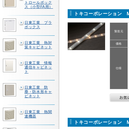
トロールボック
ス（小型FA用）
トキコーポレーション MC
日東工業 プラ
ボックス
製造元
日東工業 熱対
価格
策キャビネット
日東工業 情報
通信キャビネッ
仕様
ト
日東工業 防
塵・防水形キャ
ビネット
日東工業 熱関
連機器
トキコーポレーション MC