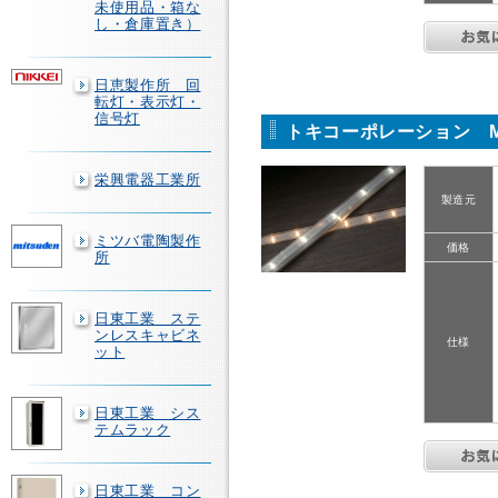
未使用品・箱な
し・倉庫置き）
日恵製作所 回
転灯・表示灯・
信号灯
トキコーポレーション MC
栄興電器工業所
製造元
ミツバ電陶製作
価格
所
日東工業 ステ
ンレスキャビネ
仕様
ット
日東工業 シス
テムラック
日東工業 コン