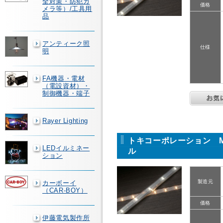
全対策・防犯カ
価格
メラ等）/工具用
品
アンティーク照
仕様
明
FA機器・電材
（電設資材）・
制御機器・端子
Rayer Lighting
トキコーポレーション M
LEDイルミネー
ル
ション
製造元
カーボーイ
（CAR-BOY）
価格
伊藤電気製作所