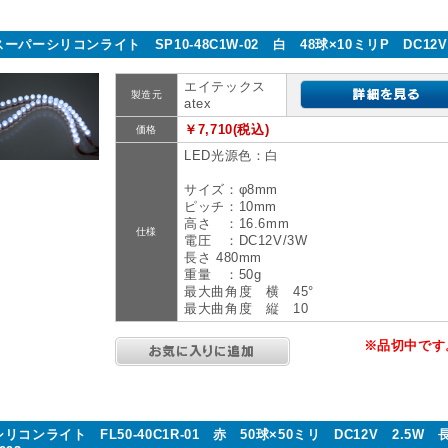
スーパーシリコンライト SP10-48C1W-02 白 48球×10ミリP DC12V
エイテックス
製造元
atex
￥7,710(税込)
価格
LED光源色：白
サイズ：φ8mm
ピッチ：10mm
高さ ：16.6mm
仕様
電圧 ：DC12V/3W
長さ 480mm
重量 ：50g
最大曲角度 横 45°
最大曲角度 縦 10
※品切中です
シリコンライト FL50-40C1R-01 赤 50球×50ミリ DC12V 2.5W 