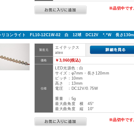
※品切中です
シリコンライト FL10-12C1W-02 白 12球 DC12V *.*W 長さ130
エイテックス
製造元
atex
￥3,060(税込)
価格
LED光源色：白
サイズ：φ7mm・長さ120mm
ピッチ：10mm
高さ ：13mm
電圧 ：DC12V/0.75W
仕様
重量 ：5g
最大曲角度 横 45°
最大曲角度 縦 10°
※品切中です