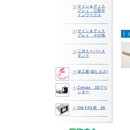
サイン＆ディス
プレィ 三和サ
インワークス
サイン＆ディス
プレィ その他
三洋スーパース
タンド
栄工業(栄ヒルズ)
Zortrax 3Dプリ
ンター
DM FAX用 86