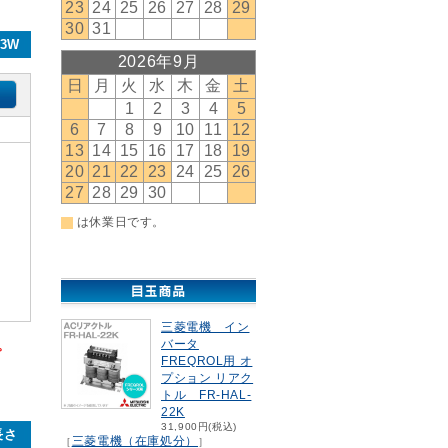
3W
三菱電機 イン
バータ
。
FREQROL用 オ
プション リアク
トル FR-HAL-
22K
31,900円(税込)
長さ
三菱電機（在庫処分）
［
］