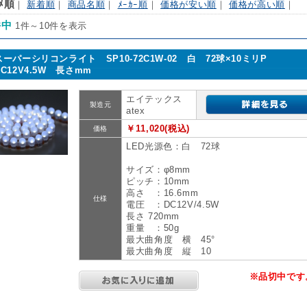
ｽﾒ順
｜
新着順
｜
商品名順
｜
ﾒｰｶｰ順
｜
価格が安い順
｜
価格が高い順
｜
件中
1件～10件を表示
スーパーシリコンライト SP10-72C1W-02 白 72球×10ミリP
DC12V4.5W 長さmm
エイテックス
製造元
atex
￥11,020(税込)
価格
LED光源色：白 72球
サイズ：φ8mm
ピッチ：10mm
高さ ：16.6mm
仕様
電圧 ：DC12V/4.5W
長さ 720mm
重量 ：50g
最大曲角度 横 45°
最大曲角度 縦 10
※品切中です