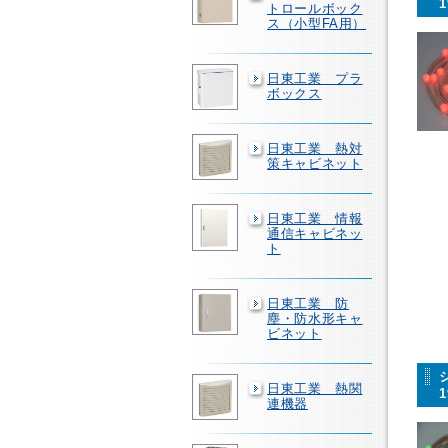
トロールボック
ス（小型FA用）
日東工業 プラ
ボックス
日東工業 熱対
策キャビネット
日東工業 情報
通信キャビネッ
ト
日東工業 防
塵・防水形キャ
ビネット
日東工業 熱関
連機器