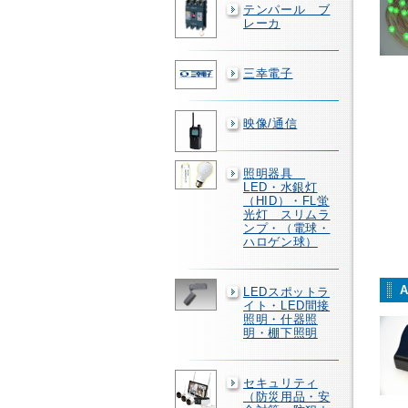
テンパール ブ
レーカ
三幸電子
映像/通信
照明器具
LED・水銀灯
（HID）・FL蛍
光灯 スリムラ
ンプ・（電球・
ハロゲン球）
LEDスポットラ
イト・LED間接
照明・什器照
明・棚下照明
セキュリティ
（防災用品・安