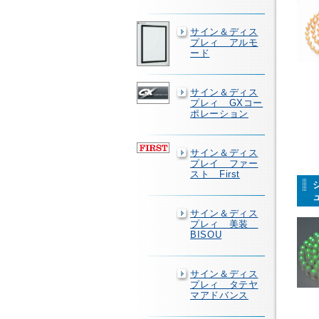
サイン＆ディス
プレィ アルモ
ード
サイン＆ディス
プレィ GXコー
ポレーション
サイン＆ディス
プレイ ファー
スト First
サイン＆ディス
プレィ 美装
BISOU
サイン＆ディス
プレィ タテヤ
マアドバンス