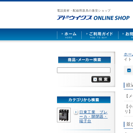
漏
ア
ご
お
仕
電
ド
利
問
入
ブ
電設資材・配線用器具の激安ショップ
ウ
用
い
先
レ
イ
ガ
合
募
ー
ク
イ
わ
集
カ
ス
ド
せ
ー
HOME
や
照
明
ソ
ホー
ケ
イト
ッ
ト
な
ど
を
絞
激
安
【メ
で
販
売
【小
リ】
日東工業 ブレ
ーカ・開閉器・
端子台
並