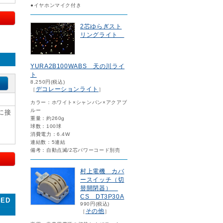
●イヤホンマイク付き
2芯ゆらぎスト
リングライト
YURA2B100WABS 天の川ライ
ト
8,250円(税込)
デコレーションライト
［
］
カラー：ホワイト×シャンパン×アクアブ
ルー
に接
重量：約260g
球数：100球
消費電力：6.4W
連結数：5連結
備考：自動点滅/2芯パワーコード別売
村上電機 カバ
ースイッチ（切
替開閉器）
CS DT3P30A
ED
990円(税込)
その他
［
］