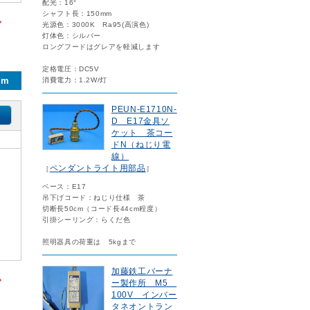
配光：16°
シャフト長：150mm
。
光源色：3000K Ra95(高演色)
灯体色：シルバー
ロングフードはグレアを軽減します
定格電圧：DC5V
mm
消費電力：1.2W/灯
PEUN-E1710N-
D E17金具ソ
ケット 茶コー
ドN（ねじり電
線）
ペンダントライト用部品
［
］
ベース：E17
吊下げコード：ねじり仕様 茶
切断長50cm（コード長44cm程度）
引掛シーリング：らくだ色
照明器具の荷重は 5kgまで
加藤鉄工バーナ
。
ー製作所 M5
100V インバー
タネオントラン