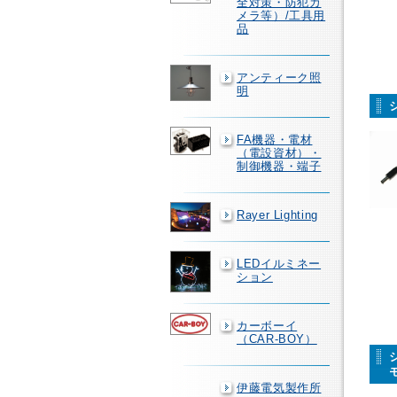
全対策・防犯カ
メラ等）/工具用
品
アンティーク照
明
FA機器・電材
（電設資材）・
制御機器・端子
Rayer Lighting
LEDイルミネー
ション
カーボーイ
（CAR-BOY）
伊藤電気製作所