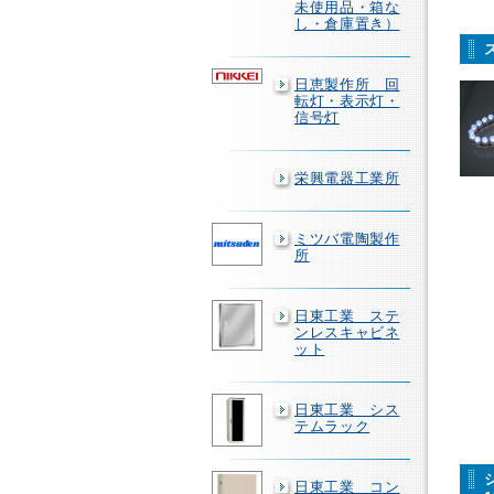
未使用品・箱な
し・倉庫置き）
日恵製作所 回
転灯・表示灯・
信号灯
栄興電器工業所
ミツバ電陶製作
所
日東工業 ステ
ンレスキャビネ
ット
日東工業 シス
テムラック
日東工業 コン