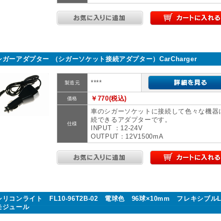
シガーアダプター （シガーソケット接続アダプター）CarCharger
****
製造元
￥770(税込)
価格
車のシガーソケットに接続して色々な機器
続できるアダプターです。
仕様
INPUT ：12-24V
OUTPUT：12V1500mA
シリコンライト FL10-96T2B-02 電球色 96球×10mm フレキシブルL
モジュール