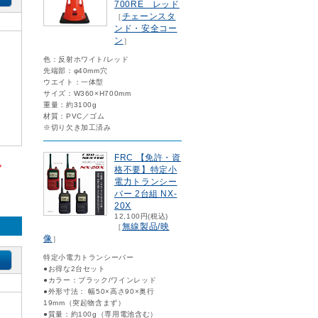
700RE レッド
チェーンスタ
［
ンド・安全コー
ン
］
色：反射ホワイト/レッド
先端部：φ40mm穴
ウエイト：一体型
サイズ：W360×H700mm
）
重量：約3100g
材質：PVC／ゴム
※切り欠き加工済み
FRC 【免許・資
。
格不要】特定小
電力トランシー
バー 2台組 NX-
20X
12,100円(税込)
無線製品/映
［
像
］
特定小電力トランシーバー
●お得な2台セット
●カラー：ブラック/ワインレッド
●外形寸法： 幅50×高さ90×奥行
19mm（突起物含まず）
●質量：約100g（専用電池含む）