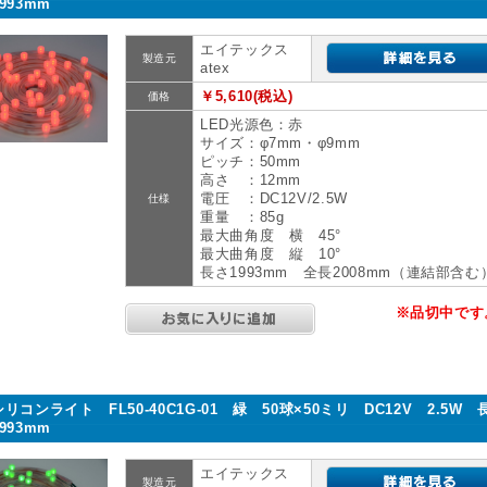
1993mm
エイテックス
製造元
atex
￥5,610(税込)
価格
LED光源色：赤
サイズ：φ7mm・φ9mm
ピッチ：50mm
高さ ：12mm
電圧 ：DC12V/2.5W
仕様
重量 ：85g
最大曲角度 横 45°
最大曲角度 縦 10°
長さ1993mm 全長2008mm（連結部含む
※品切中です
シリコンライト FL50-40C1G-01 緑 50球×50ミリ DC12V 2.5W 
1993mm
エイテックス
製造元