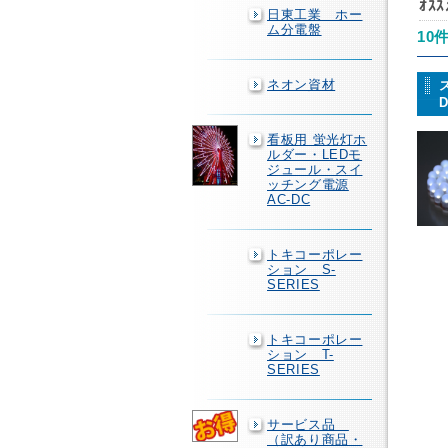
ｵｽ
日東工業 ホー
ム分電盤
10
ネオン資材
看板用 蛍光灯ホ
ルダー・LEDモ
ジュール・スイ
ッチング電源
AC-DC
トキコーポレー
ション S-
SERIES
トキコーポレー
ション T-
SERIES
サービス品
（訳あり商品・