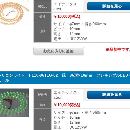
エイテックス
製造元
atex
￥10,000(税込)
価格
サイズ：φ7mm・長さ960mm
ピッチ：10mm
仕様
高さ ：12mm
電圧 ：DC12V/W
※品切中です
シリコンライト FL10-96T1G-02 緑 96球×10mm フレキシブルLED
ュール
エイテックス
製造元
atex
￥10,000(税込)
価格
サイズ：φ7mm・長さ960mm
ピッチ：10mm
仕様
高さ ：12mm
電圧 ：DC12V/W