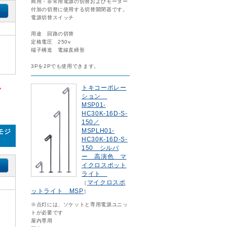
商用・非常用電源の切替およびモーター
付加の切替に使用する切替開閉器です。
電源切替スイッチ
用途 回路の切替
定格電圧 250v
端子構造 電線直締形
3Pを2Pでも使用できます。
。
トキコーポレー
ション
MSP01-
HC30K-16D-S-
150／
MSPLH01-
モジ
HC30K-16D-S-
150 シルバ
ー 高演色 マ
イクロスポット
ライト
マイクロスポ
［
ットライト MSP
］
※点灯には、ソケットと専用電源ユニッ
トが必要です
屋内専用