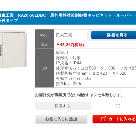
日東工業 RA20-56LDBC 屋外用熱対策制御盤キャビネット・ルーバー
板付タイプ
日東工業
製造元
￥43,857(税込)
価格
屋外用
扉形式：片扉
IP規格：IP44
外形寸法㎜：ヨコ560・タテ636・フカサ23
仕様
鉄製基板寸法mm：ヨコ420・タテ520
有効フカサ㎜：167
質量kg：23.5
お届け先が事業所でない場合キャンセル致します。
同意する