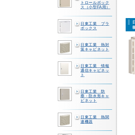
トロールボック
ス（小型FA用）
日東工業 プラ
ボックス
日東工業 熱対
策キャビネット
日東工業 情報
通信キャビネッ
ト
日東工業 防
塵・防水形キャ
ビネット
日東工業 熱関
連機器