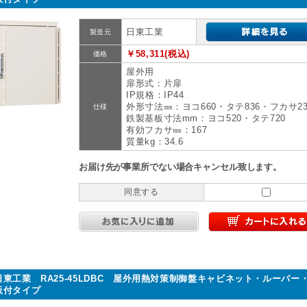
日東工業
製造元
￥58,311(税込)
価格
屋外用
扉形式：片扉
IP規格：IP44
外形寸法㎜：ヨコ660・タテ836・フカサ23
仕様
鉄製基板寸法mm：ヨコ520・タテ720
有効フカサ㎜：167
質量kg：34.6
お届け先が事業所でない場合キャンセル致します。
同意する
日東工業 RA25-45LDBC 屋外用熱対策制御盤キャビネット・ルーバー
板付タイプ