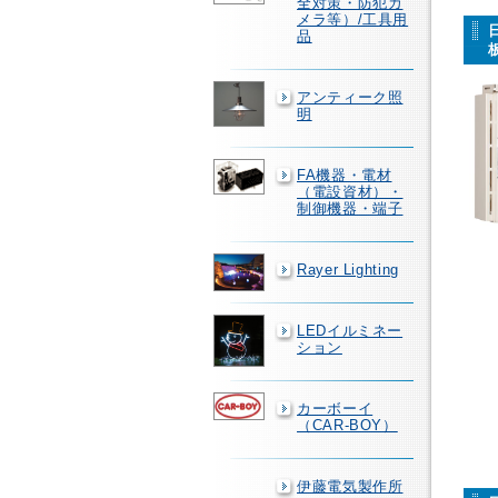
全対策・防犯カ
メラ等）/工具用
品
アンティーク照
明
FA機器・電材
（電設資材）・
制御機器・端子
Rayer Lighting
LEDイルミネー
ション
カーボーイ
（CAR-BOY）
伊藤電気製作所