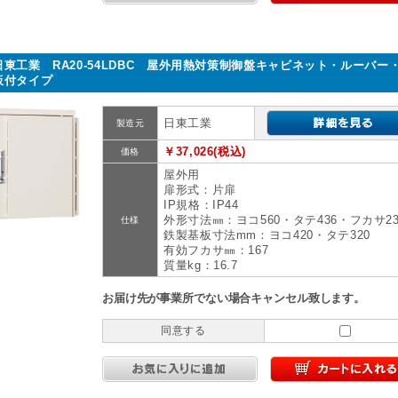
日東工業 RA20-54LDBC 屋外用熱対策制御盤キャビネット・ルーバー
板付タイプ
日東工業
製造元
￥37,026(税込)
価格
屋外用
扉形式：片扉
IP規格：IP44
外形寸法㎜：ヨコ560・タテ436・フカサ23
仕様
鉄製基板寸法mm：ヨコ420・タテ320
有効フカサ㎜：167
質量kg：16.7
お届け先が事業所でない場合キャンセル致します。
同意する