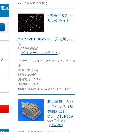
●イヤホンマイク付き
・遮光
2芯ゆらぎスト
リングライト
YURA2B100WABS 天の川ライ
ト
8,250円(税込)
デコレーションライト
［
］
0
カラー：ホワイト×シャンパン×アクアブ
ルー
重量：約260g
球数：100球
消費電力：6.4W
連結数：5連結
備考：自動点滅/2芯パワーコード別売
村上電機 カバ
ースイッチ（切
替開閉器）
CS DT3P30A
990円(税込)
その他
［
］