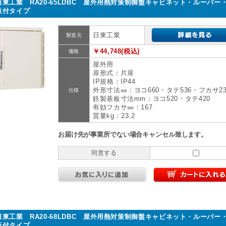
日東工業 RA20-65LDBC 屋外用熱対策制御盤キャビネット・ルーバー
板付タイプ
日東工業
製造元
￥44,748(税込)
価格
屋外用
扉形式：片扉
IP規格：IP44
外形寸法㎜：ヨコ660・タテ536・フカサ23
仕様
鉄製基板寸法mm：ヨコ520・タテ420
有効フカサ㎜：167
質量kg：23.2
お届け先が事業所でない場合キャンセル致します。
同意する
日東工業 RA20-68LDBC 屋外用熱対策制御盤キャビネット・ルーバー
板付タイプ