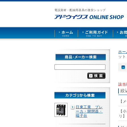
漏
ア
ご
お
仕
電
ド
利
問
入
ブ
電設資材・配線用器具の激安ショップ
ウ
用
い
先
レ
イ
ガ
合
募
ー
ク
イ
わ
集
カ
ス
ド
せ
ー
HOME
や
照
明
ソ
ホー
ケ
ット
ッ
ト
な
ど
を
激
該当
安
絞
で
販
【メ
売
日東工業 ブレ
ーカ・開閉器・
【小
端子台
リ】