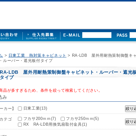
ム
>
日東工業 熱対策キャビネット
> RA-LDB 屋外用耐熱策制御盤キ
・ルーバー・遮光板付タイプ
RA-LDB 屋外用耐熱策制御盤キャビネット・ルーバー・遮光
タイプ
商品が多すぎるため、条件を絞って検索してください。
込み
日東工業(13)
ーカー】
フカサ200ｍｍ(7)
フカサ250ｍｍ(5)
カテゴ
RX RA-LDB用換気扇取付金具(1)