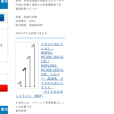
商用・非常用電源の切替およびモーター
・遮光
付加の切替に使用する切替開閉器です。
電源切替スイッチ
用途 回路の切替
定格電圧 250v
端子構造 電線直締形
3Pを2Pでも使用できます。
トキコーポレー
0
ション
MSP01-
HC30K-16D-S-
150／
MSPLH01-
HC30K-16D-S-
150 シルバ
ー 高演色 マ
イクロスポット
ライト
マイクロスポ
［
ットライト MSP
］
※点灯には、ソケットと専用電源ユニッ
トが必要です
・遮光
屋内専用