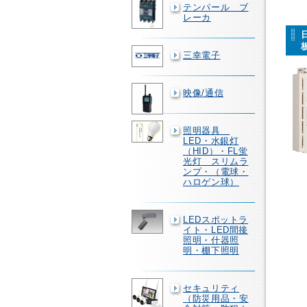
テンパール ブ
レーカ
三幸電子
映像/通信
照明器具
LED・水銀灯
（HID）・FL蛍
光灯 スリムラ
ンプ・（電球・
ハロゲン球）
LEDスポットラ
イト・LED間接
照明・什器照
明・棚下照明
セキュリティ
（防災用品・安