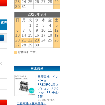
・遮光
0
三菱電機 イン
バータ
FREQROL用 オ
プション リアク
トル FR-HAL-
22K
31,900円(税込)
三菱電機（在庫処分）
［
］