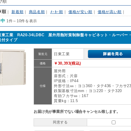
び順
ｽﾒ順
｜
新着順
｜
商品名順
｜
ﾒｰｶｰ順
｜
価格が安い順
｜
価格が高い順
｜
件中
1件～10件を表示
日東工業 RA20-34LDBC 屋外用熱対策制御盤キャビネット・ルーバー
板付タイプ
日東工業
製造元
￥30,393(税込)
価格
屋外用
扉形式：片扉
IP規格：IP44
外形寸法㎜：ヨコ360・タテ436・フカサ23
仕様
鉄製基板寸法mm：ヨコ220・タテ320
有効フカサ㎜：167
質量kg：11.5
お届け先が事業所でない場合キャンセル致します。
同意する