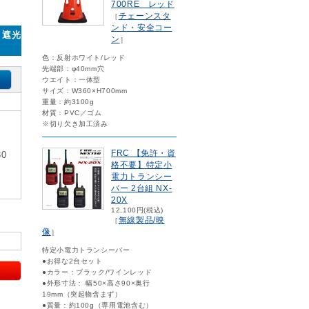
700RE レッド
チェーンスタ
［
ンド・安全コー
・遮光
ン
］
色：反射ホワイト/レッド
先端部：φ40mm穴
ウエイト：一体型
サイズ：W360×H700mm
重量：約3100g
材質：PVC／ゴム
※切り欠き加工済み
FRC 【免許・資
0
格不要】特定小
電力トランシー
バー 2台組 NX-
20X
12,100円(税込)
無線製品/映
［
像
］
特定小電力トランシーバー
●お得な2台セット
●カラー：ブラック/ワインレッド
●外形寸法： 幅50×高さ90×奥行
19mm（突起物含まず）
●質量：約100g（専用電池含む）