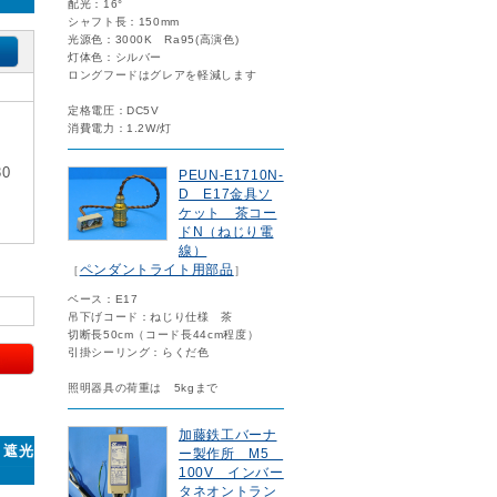
配光：16°
シャフト長：150mm
光源色：3000K Ra95(高演色)
灯体色：シルバー
ロングフードはグレアを軽減します
定格電圧：DC5V
消費電力：1.2W/灯
0
PEUN-E1710N-
D E17金具ソ
ケット 茶コー
ドN（ねじり電
線）
ペンダントライト用部品
［
］
ベース：E17
吊下げコード：ねじり仕様 茶
切断長50cm（コード長44cm程度）
引掛シーリング：らくだ色
照明器具の荷重は 5kgまで
加藤鉄工バーナ
・遮光
ー製作所 M5
100V インバー
タネオントラン