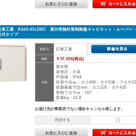
日東工業 RA20-45LDBC 屋外用熱対策制御盤キャビネット・ルーバー
板付タイプ
日東工業
製造元
￥37,026(税込)
価格
屋外用
扉形式：片扉
IP規格：IP44
外形寸法㎜：ヨコ460・タテ536・フカサ23
仕様
鉄製基板寸法mm：ヨコ320・タテ420
有効フカサ㎜：167
質量kg：16.8
お届け先が事業所でない場合キャンセル致します。
同意する