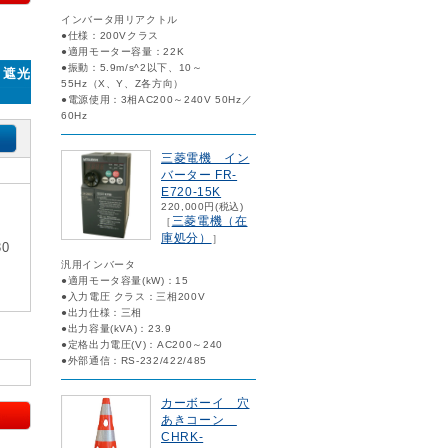
インバータ用リアクトル
●仕様：200Vクラス
●適用モーター容量：22K
●振動：5.9m/s^2以下、10～
・遮光
55Hz（X、Y、Z各方向）
●電源使用：3相AC200～240V 50Hz／
60Hz
三菱電機 イン
バーター FR-
E720-15K
220,000円(税込)
三菱電機（在
［
庫処分）
］
0
汎用インバータ
●適用モータ容量(kW)：15
●入力電圧 クラス：三相200V
●出力仕様：三相
●出力容量(kVA)：23.9
●定格出力電圧(V)：AC200～240
●外部通信：RS-232/422/485
カーボーイ 穴
あきコーン
CHRK-