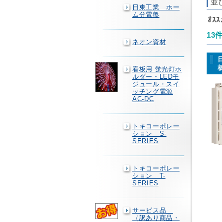
並
日東工業 ホー
ム分電盤
ｵｽ
13
ネオン資材
看板用 蛍光灯ホ
ルダー・LEDモ
ジュール・スイ
ッチング電源
AC-DC
トキコーポレー
ション S-
SERIES
トキコーポレー
ション T-
SERIES
サービス品
（訳あり商品・