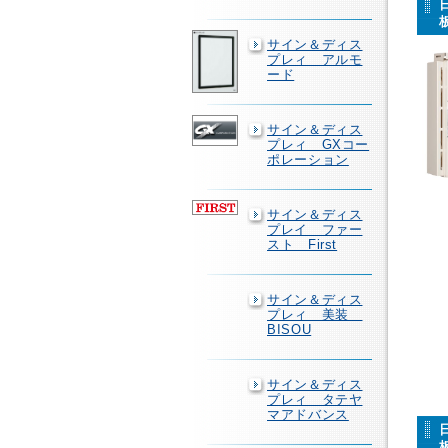
サイン＆ディス
プレィ アルモ
ード
サイン＆ディス
プレィ GXコー
ポレーション
サイン＆ディス
プレイ ファー
スト First
サイン＆ディス
プレィ 美装
BISOU
サイン＆ディス
プレィ タテヤ
マアドバンス