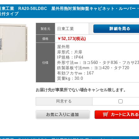
日東工業 RA20-58LDBC 屋外用熱対策制御盤キャビネット・ルーバー
板付タイプ
日東工業
製造元
￥52,173(税込)
価格
屋外用
扉形式：片扉
IP規格：IP44
外形寸法㎜：ヨコ560・タテ836・フカサ23
仕様
鉄製基板寸法mm：ヨコ420・タテ720
有効フカサ㎜：167
質量kg：30.0
お届け先が事業所でない場合キャンセル致します。
同意する