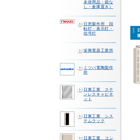
未使用品・箱な
し・倉庫置き）
日恵製作所 回
転灯・表示灯・
信号灯
栄興電器工業所
ミツバ電陶製作
所
日東工業 ステ
ンレスキャビネ
ット
日東工業 シス
テムラック
日東工業 コン