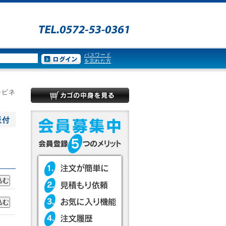
パスワード
を忘れた方
ャビネ
板付