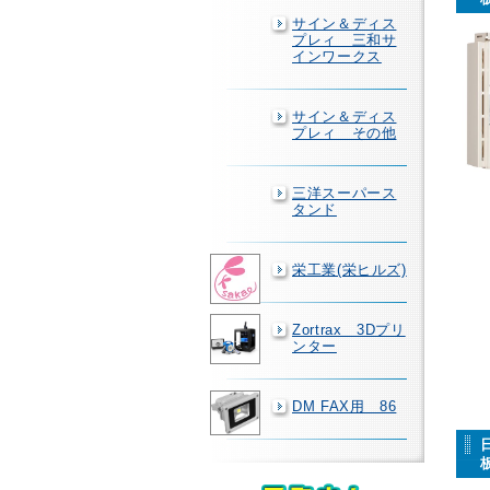
サイン＆ディス
プレィ 三和サ
インワークス
サイン＆ディス
プレィ その他
三洋スーパース
タンド
栄工業(栄ヒルズ)
Zortrax 3Dプリ
ンター
DM FAX用 86