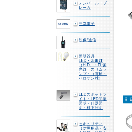
テンパール ブ
レーカ
三幸電子
映像/通信
照明器具
LED・水銀灯
（HID）・FL蛍
光灯 スリムラ
ンプ・（電球・
ハロゲン球）
LEDスポットラ
イト・LED間接
照明・什器照
明・棚下照明
セキュリティ
（防災用品・安