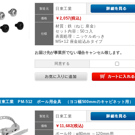
日東工業
製造元
￥2,057(税込)
価格
材質：鉄（ねじ 座金）
セット内容：50コ入
仕様
表面処理：ニッケルめっき
M5×12 座金組込みタイプ
お届け先が事業所でない場合キャンセル致します。
同意する
日東工業 PM-512 ポール用金具 （ヨコ幅500mmのキャビネット用）
日東工業
製造元
￥11,682(税込)
価格
ポール径：φ80mm ～120mm用