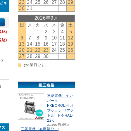
ャビネ
税込)
税込)
0
ま
三菱電機 イン
バータ
FREQROL用 オ
プション リアク
トル FR-HAL-
22K
31,900円(税込)
クス
三菱電機（在庫処分）
［
］