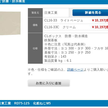
（’防塵・防水構造
日東工業
製造元
CL16-33 ライトベージュ
￥10,197(
価格
CL16-33C クリーム
￥10,197(
CLボックス 防塵・防水構造
鉄製基板
※色に注意（写真は代表例）
外形寸法：ヨコ 300・タテ 300・フカサ 16
仕様
基板寸法：ヨコ 250・タテ 250
有効深さ：143
製品質量 kg ：6.1
※色・仕様をご確認の上、
詳細ページ
よりご購入願い
す。
日東工業 RD75-12S 化粧ねじM5