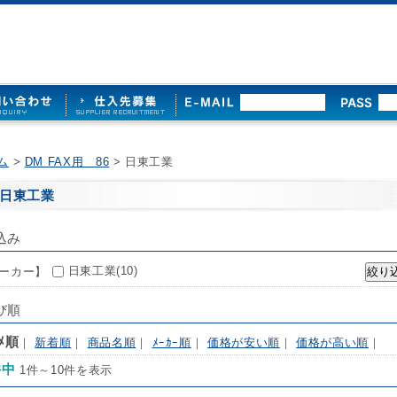
ム
>
DM FAX用 86
> 日東工業
日東工業
込み
日東工業(10)
ーカー】
び順
ｽﾒ順
｜
新着順
｜
商品名順
｜
ﾒｰｶｰ順
｜
価格が安い順
｜
価格が高い順
｜
件中
1件～10件を表示