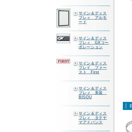
サイン＆ディス
プレィ アルモ
ード
サイン＆ディス
プレィ GXコー
ポレーション
サイン＆ディス
プレイ ファー
スト First
サイン＆ディス
プレィ 美装
BISOU
サイン＆ディス
プレィ タテヤ
マアドバンス