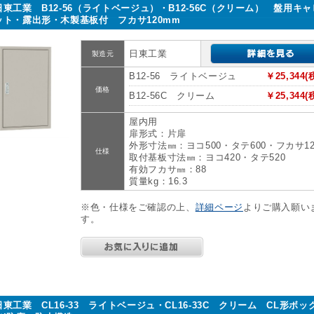
日東工業 B12-56（ライトベージュ）・B12-56C（クリーム） 盤用キ
ット・露出形・木製基板付 フカサ120mm
日東工業
製造元
B12-56 ライトベージュ
￥25,344(
価格
B12-56C クリーム
￥25,344(
屋内用
扉形式：片扉
外形寸法㎜：ヨコ500・タテ600・フカサ12
仕様
取付基板寸法㎜：ヨコ420・タテ520
有効フカサ㎜：88
質量kg：16.3
※色・仕様をご確認の上、
詳細ページ
よりご購入願い
す。
日東工業 CL16-33 ライトベージュ・CL16-33C クリーム CL形ボッ