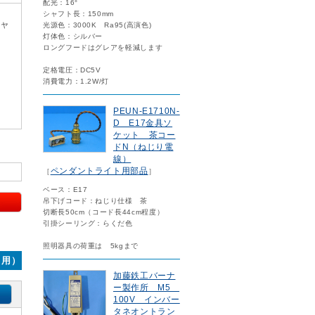
配光：16°
シャフト長：150mm
キャ
光源色：3000K Ra95(高演色)
灯体色：シルバー
ロングフードはグレアを軽減します
定格電圧：DC5V
消費電力：1.2W/灯
PEUN-E1710N-
D E17金具ソ
ケット 茶コー
ドN（ねじり電
線）
ペンダントライト用部品
［
］
ベース：E17
吊下げコード：ねじり仕様 茶
切断長50cm（コード長44cm程度）
引掛シーリング：らくだ色
照明器具の荷重は 5kgまで
ト用）
加藤鉄工バーナ
ー製作所 M5
100V インバー
タネオントラン