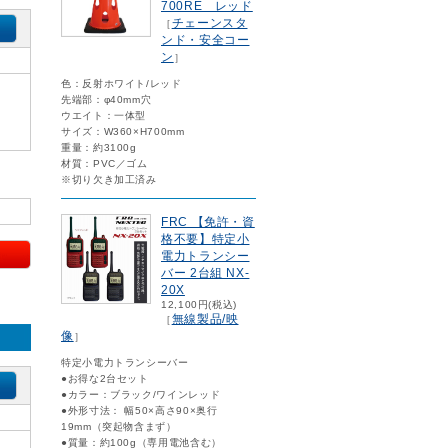
700RE レッド
チェーンスタ
［
ンド・安全コー
ン
］
色：反射ホワイト/レッド
先端部：φ40mm穴
ウエイト：一体型
サイズ：W360×H700mm
重量：約3100g
材質：PVC／ゴム
※切り欠き加工済み
FRC 【免許・資
格不要】特定小
電力トランシー
バー 2台組 NX-
20X
12,100円(税込)
無線製品/映
［
像
］
特定小電力トランシーバー
●お得な2台セット
●カラー：ブラック/ワインレッド
●外形寸法： 幅50×高さ90×奥行
19mm（突起物含まず）
●質量：約100g（専用電池含む）