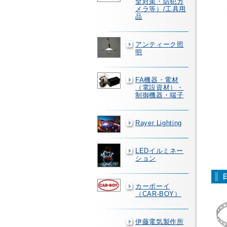
全対策・防犯カ
メラ等）/工具用
品
アンティーク照
明
FA機器・電材
（電設資材）・
制御機器・端子
Rayer Lighting
LEDイルミネー
ション
カーボーイ
（CAR-BOY）
伊藤電気製作所