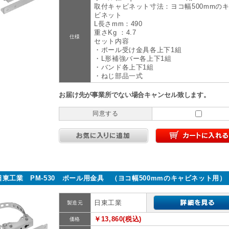
取付キャビネット寸法：ヨコ幅500mmの
ビネット
L長さmm：490
重さKg ：4.7
仕様
セット内容
・ポール受け金具各上下1組
・L形補強バー各上下1組
・バンド各上下1組
・ねじ部品一式
お届け先が事業所でない場合キャンセル致します。
同意する
日東工業 PM-530 ポール用金具 （ヨコ幅500mmのキャビネット用）
日東工業
製造元
￥13,860(税込)
価格