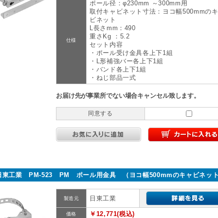
ポール径：φ230mm ～300mm用
取付キャビネット寸法：ヨコ幅500mmの
ビネット
L長さmm：490
重さKg ：5.2
仕様
セット内容
・ポール受け金具各上下1組
・L形補強バー各上下1組
・バンド各上下1組
・ねじ部品一式
お届け先が事業所でない場合キャンセル致します。
同意する
日東工業 PM-523 PM ポール用金具 （ヨコ幅500mmのキャビネッ
日東工業
製造元
￥12,771(税込)
価格