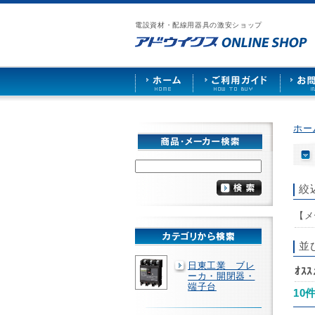
漏
ア
ご
お
仕
電
ド
利
問
入
ブ
電設資材・配線用器具の激安ショップ
ウ
用
い
先
レ
イ
ガ
合
募
ー
ク
イ
わ
集
カ
ス
ド
せ
ー
HOME
や
照
明
ソ
ホー
ケ
ッ
ト
な
ど
絞
を
激
【メ
安
で
販
並
売
日東工業 ブレ
ｵｽ
ーカ・開閉器・
端子台
10