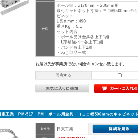
ポール径：φ170mm ～230mm用
取付キャビネット寸法：ヨコ幅500mmの
ビネット
L長さmm：490
重さKg ：5.1
仕様
セット内容
・ポール受け金具各上下1組
・L形補強バー各上下1組
・バンド各上下1組
・ねじ部品一式
お届け先が事業所でない場合キャンセル致します。
同意する
日東工業 PM-517 PM ポール用金具 （ヨコ幅500mmのキャビネッ
日東工業
製造元