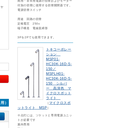
商用・非常用電源の切替およびモーター
付加の切替に使用する切替開閉器です。
キャ
電源切替スイッチ
用途 回路の切替
定格電圧 250v
端子構造 電線直締形
3Pを2Pでも使用できます。
トキコーポレー
ション
MSP01-
HC30K-16D-S-
150／
MSPLH01-
HC30K-16D-S-
150 シルバ
ー 高演色 マ
イクロスポット
ライト
ト用）
マイクロスポ
［
ットライト MSP
］
※点灯には、ソケットと専用電源ユニッ
トが必要です
屋内専用