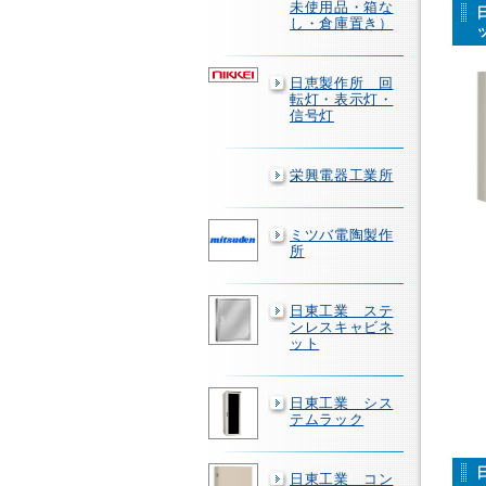
未使用品・箱な
し・倉庫置き）
日恵製作所 回
転灯・表示灯・
信号灯
栄興電器工業所
ミツバ電陶製作
所
日東工業 ステ
ンレスキャビネ
ット
日東工業 シス
テムラック
日東工業 コン