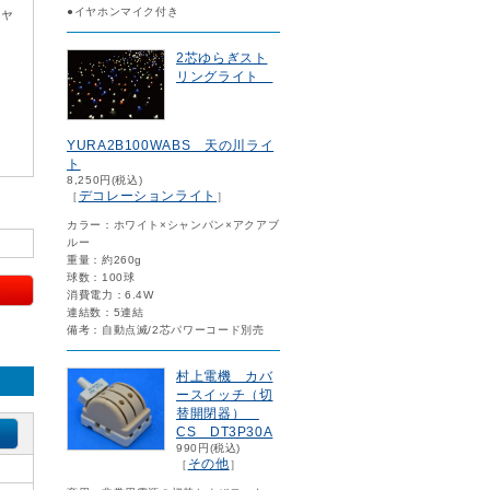
キャ
●イヤホンマイク付き
2芯ゆらぎスト
リングライト
YURA2B100WABS 天の川ライ
ト
8,250円(税込)
デコレーションライト
［
］
カラー：ホワイト×シャンパン×アクアブ
ルー
重量：約260g
球数：100球
消費電力：6.4W
連結数：5連結
備考：自動点滅/2芯パワーコード別売
村上電機 カバ
ースイッチ（切
替開閉器）
CS DT3P30A
990円(税込)
その他
［
］