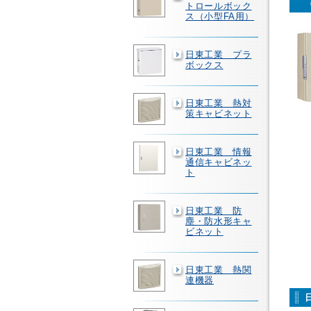
トロールボック
ス（小型FA用）
日東工業 プラ
ボックス
日東工業 熱対
策キャビネット
日東工業 情報
通信キャビネッ
ト
日東工業 防
塵・防水形キャ
ビネット
日東工業 熱関
連機器