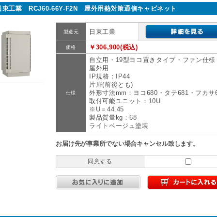
日東工業 RCJ60-66Y-F2N 屋外用熱対策通信キャビネット
日東工業
製造元
￥306,900(税込)
価格
自立用・19型ヨコ置きタイプ・ファン仕様
屋外用
IP規格：IP44
片扉(前後とも)
外形寸法mm：ヨコ680・タテ681・フカサ6
仕様
取付可能ユニット：10U
※U＝44.45
製品質量kg：68
ライトベージュ塗装
お届け先が事業所でない場合キャンセル致します。
同意する