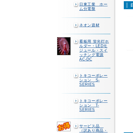
日東工業 ホー
ム分電盤
ネオン資材
看板用 蛍光灯ホ
ルダー・LEDモ
ジュール・スイ
ッチング電源
AC-DC
トキコーポレー
ション S-
SERIES
トキコーポレー
ション T-
SERIES
サービス品
（訳あり商品・