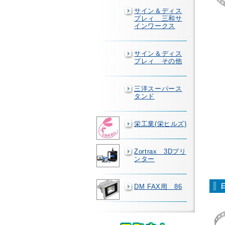
サイン＆ディス
プレィ 三和サ
インワークス
サイン＆ディス
プレィ その他
三洋スーパース
タンド
栄工業(栄ヒルズ)
Zortrax 3Dプリ
ンター
DM FAX用 86