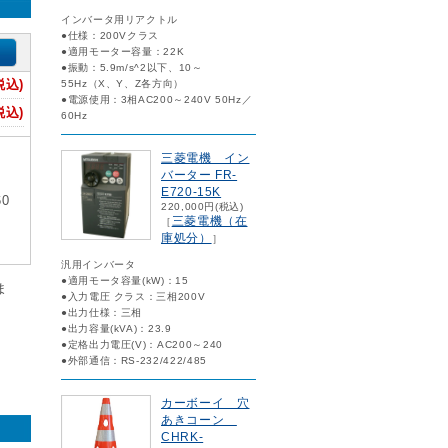
インバータ用リアクトル
●仕様：200Vクラス
●適用モーター容量：22K
●振動：5.9m/s^2以下、10～
税込)
55Hz（X、Y、Z各方向）
●電源使用：3相AC200～240V 50Hz／
税込)
60Hz
三菱電機 イン
バーター FR-
E720-15K
0
220,000円(税込)
三菱電機（在
［
庫処分）
］
汎用インバータ
●適用モータ容量(kW)：15
ま
●入力電圧 クラス：三相200V
●出力仕様：三相
●出力容量(kVA)：23.9
●定格出力電圧(V)：AC200～240
●外部通信：RS-232/422/485
カーボーイ 穴
あきコーン
CHRK-