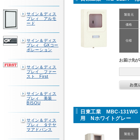
サイン＆ディス
製造元
プレィ アルモ
ード
価格
サイン＆ディス
仕様
プレィ GXコー
ポレーション
お届け先が
サイン＆ディス
プレイ ファー
スト First
サイン＆ディス
プレィ 美装
BISOU
日東工業 MBC-131W
用 Nホワイトグレー
サイン＆ディス
プレィ タテヤ
マアドバンス
製造元