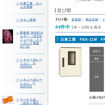
FBA-M・FOM
日東工業 ホー
ム分電盤
並び順
ｵｽｽﾒ順
｜
新着順
｜
商品名順
｜
ﾒ
ネオン資材
44件中
1件～10件を表示
看板用 蛍光灯ホ
ルダー・LEDモ
日東工業 FBA-11M 
ジュール・スイ
ッチング電源
AC-DC
製造元
価格
トキコーポレー
ション S-
SERIES
仕様
トキコーポレー
ション T-
SERIES
お届け先が
サービス品
（訳あり商品・