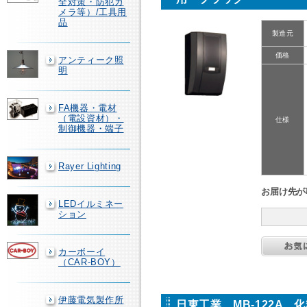
全対策・防犯カ
メラ等）/工具用
品
製造元
価格
アンティーク照
明
FA機器・電材
（電設資材）・
仕様
制御機器・端子
Rayer Lighting
お届け先が
LEDイルミネー
ション
カーボーイ
（CAR-BOY）
伊藤電気製作所
日東工業 MB-122A 