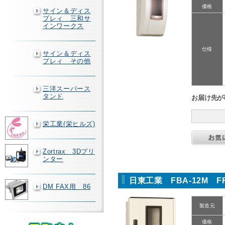
価格
サイン＆ディス
プレィ 三和サ
インワークス
仕様
サイン＆ディス
プレィ その他
三洋スーパース
タンド
お届け先が
栄工業(栄ヒルズ)
Zortrax 3Dプリ
ンター
日東工業 FBA-12M 
DM FAX用 86
製造元
価格