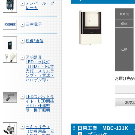
テンパール ブ
レーカ
製造元
三幸電子
価格
映像/通信
仕様
照明器具
LED・水銀灯
（HID）・FL蛍
光灯 スリムラ
ンプ・（電球・
お届け先が
ハロゲン球）
LEDスポットラ
イト・LED間接
照明・什器照
明・棚下照明
セキュリティ
日東工業 MBC-131K
（防災用品・安
用 ブラック