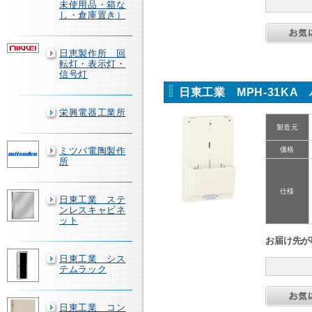
未使用品・箱な
し・倉庫置き）
日恵製作所 回
転灯・表示灯・
信号灯
日東工業 MPH-31K
栄興電器工業所
製造元
ミツバ電陶製作
価格
所
仕様
日東工業 ステ
ンレスキャビネ
ット
お届け先が
日東工業 シス
テムラック
日東工業 コン