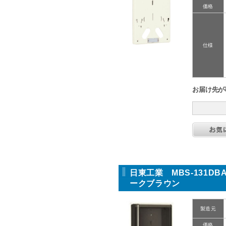
価格
仕様
お届け先が
日東工業 MBS-131D
ークブラウン
製造元
価格