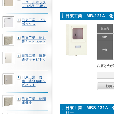
トロールボック
ス（小型FA用）
日東工業 MB-121A 
日東工業 プラ
ボックス
製造元
価格
日東工業 熱対
策キャビネット
仕様
日東工業 情報
通信キャビネッ
ト
お届け先が
日東工業 防
塵・防水形キャ
ビネット
日東工業 熱関
連機器
日東工業 MBS-131A
リー