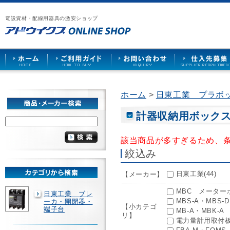
漏
ア
ご
お
仕
電
ド
利
問
入
ブ
電設資材・配線用器具の激安ショップ
ウ
用
い
先
レ
イ
ガ
合
募
ー
ク
イ
わ
集
カ
ス
ド
せ
ー
HOME
や
照
明
ソ
ホーム
>
日東工業 プラボ
ケ
ッ
ト
計器収納用ボック
な
ど
該当商品が多すぎるため、
を
激
絞込み
安
で
日東工業(44)
【メーカー】
販
売
MBC メーターボ
日東工業 ブレ
MBS-A・MBS-
ーカ・開閉器・
【小カテゴ
端子台
MB-A・MBK-A
リ】
電力量計用取付板