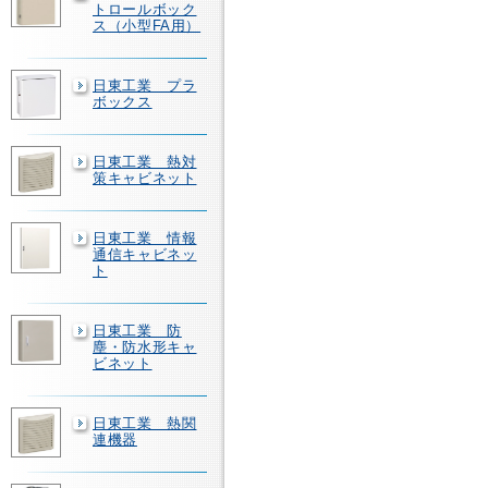
トロールボック
ス（小型FA用）
日東工業 プラ
ボックス
日東工業 熱対
策キャビネット
日東工業 情報
通信キャビネッ
ト
日東工業 防
塵・防水形キャ
ビネット
日東工業 熱関
連機器