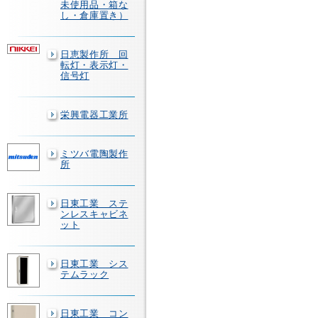
未使用品・箱な
し・倉庫置き）
日恵製作所 回
転灯・表示灯・
信号灯
栄興電器工業所
ミツバ電陶製作
所
日東工業 ステ
ンレスキャビネ
ット
日東工業 シス
テムラック
日東工業 コン