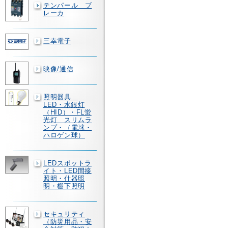
テンパール ブ
レーカ
三幸電子
映像/通信
照明器具
LED・水銀灯
（HID）・FL蛍
光灯 スリムラ
ンプ・（電球・
ハロゲン球）
LEDスポットラ
イト・LED間接
照明・什器照
明・棚下照明
セキュリティ
（防災用品・安