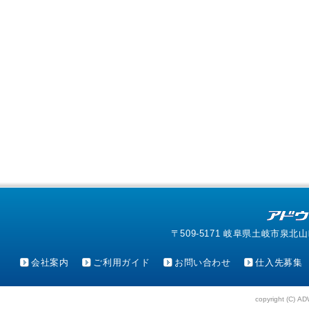
〒509-5171 岐阜県土岐市泉北山町4-1
会社案内
ご利用ガイド
お問い合わせ
仕入先募集
copyright (C) AD