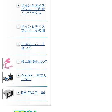
サイン＆ディス
プレィ 三和サ
インワークス
サイン＆ディス
プレィ その他
三洋スーパース
タンド
栄工業(栄ヒルズ)
Zortrax 3Dプリ
ンター
DM FAX用 86