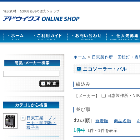
漏
ア
ご
お
仕
電
ド
利
問
入
ブ
電設資材・配線用器具の激安ショップ
ウ
用
い
先
レ
イ
ガ
合
募
ー
ク
イ
わ
集
カ
ス
ド
せ
ー
HOME
や
照
明
ソ
ホーム
>
日恵製作所 回転灯・表
ケ
ッ
ニコソーラー・パル
ト
な
ど
絞込み
を
激
日恵製作所・NIKK
【メーカー】
安
で
販
並び順
売
日東工業 ブレ
ｵｽｽﾒ順
｜
新着順
｜
商品名順
｜
ﾒ
ーカ・開閉器・
端子台
1件中
1件～1件を表示