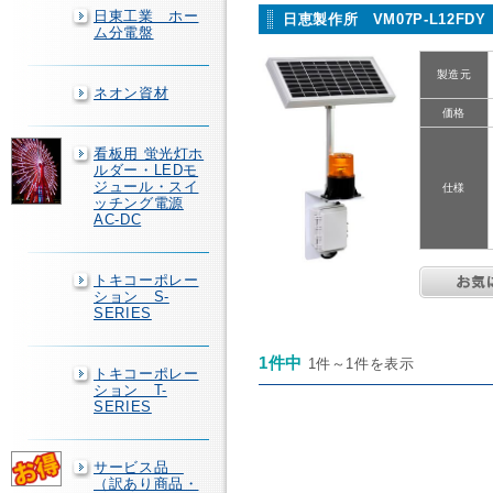
日東工業 ホー
日恵製作所 VM07P-L12F
ム分電盤
製造元
ネオン資材
価格
看板用 蛍光灯ホ
ルダー・LEDモ
ジュール・スイ
仕様
ッチング電源
AC-DC
トキコーポレー
ション S-
SERIES
1件中
1件～1件を表示
トキコーポレー
ション T-
SERIES
サービス品
（訳あり商品・