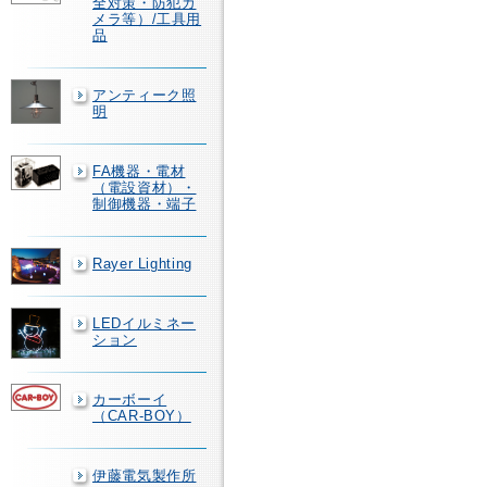
全対策・防犯カ
メラ等）/工具用
品
アンティーク照
明
FA機器・電材
（電設資材）・
制御機器・端子
Rayer Lighting
LEDイルミネー
ション
カーボーイ
（CAR-BOY）
伊藤電気製作所