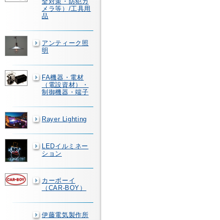
全対策・防犯カ
メラ等）/工具用
品
アンティーク照
明
FA機器・電材
（電設資材）・
制御機器・端子
Rayer Lighting
LEDイルミネー
ション
カーボーイ
（CAR-BOY）
伊藤電気製作所