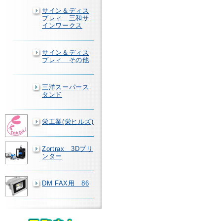
サイン＆ディス
プレィ 三和サ
インワークス
サイン＆ディス
プレィ その他
三洋スーパース
タンド
栄工業(栄ヒルズ)
Zortrax 3Dプリ
ンター
DM FAX用 86