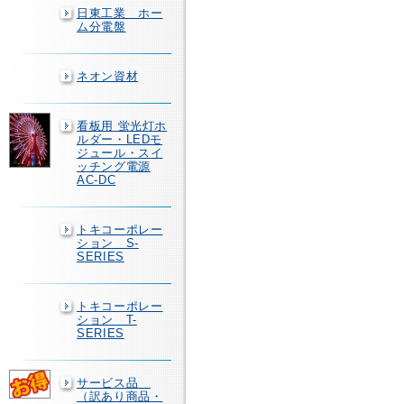
日東工業 ホー
ム分電盤
ネオン資材
看板用 蛍光灯ホ
ルダー・LEDモ
ジュール・スイ
ッチング電源
AC-DC
トキコーポレー
ション S-
SERIES
トキコーポレー
ション T-
SERIES
サービス品
（訳あり商品・