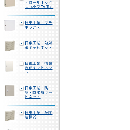
トロールボック
ス（小型FA用）
日東工業 プラ
ボックス
日東工業 熱対
策キャビネット
日東工業 情報
通信キャビネッ
ト
日東工業 防
塵・防水形キャ
ビネット
日東工業 熱関
連機器