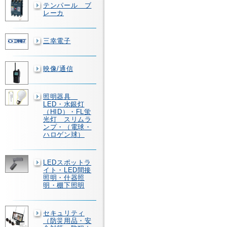
テンパール ブ
レーカ
三幸電子
映像/通信
照明器具
LED・水銀灯
（HID）・FL蛍
光灯 スリムラ
ンプ・（電球・
ハロゲン球）
LEDスポットラ
イト・LED間接
照明・什器照
明・棚下照明
セキュリティ
（防災用品・安