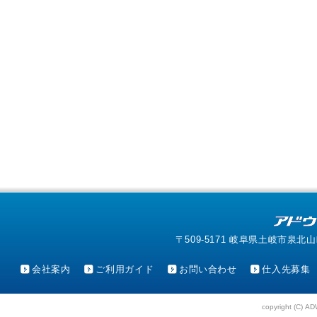
〒509-5171 岐阜県土岐市泉北山町4-1
会社案内
ご利用ガイド
お問い合わせ
仕入先募集
copyright (C) AD