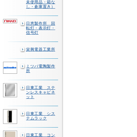
未使用品・箱な
し・倉庫置き）
日恵製作所 回
転灯・表示灯・
信号灯
栄興電器工業所
ミツバ電陶製作
所
日東工業 ステ
ンレスキャビネ
ット
日東工業 シス
テムラック
日東工業 コン