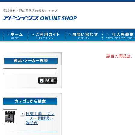
漏
ア
ご
お
仕
電
ド
利
問
入
ブ
電設資材・配線用器具の激安ショップ
ウ
用
い
先
レ
イ
ガ
合
募
ー
ク
イ
わ
集
カ
ス
ド
せ
ー
HOME
や
照
明
ソ
該当の商品は
ケ
ッ
ト
な
ど
を
激
安
で
販
売
日東工業 ブレ
ーカ・開閉器・
端子台