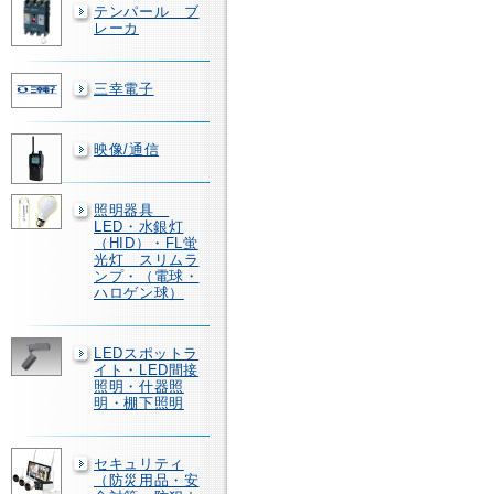
テンパール ブ
レーカ
三幸電子
映像/通信
照明器具
LED・水銀灯
（HID）・FL蛍
光灯 スリムラ
ンプ・（電球・
ハロゲン球）
LEDスポットラ
イト・LED間接
照明・什器照
明・棚下照明
セキュリティ
（防災用品・安