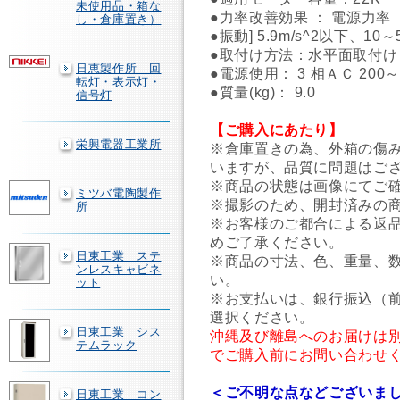
未使用品・箱な
●力率改善効果 ： 電源力率 
し・倉庫置き）
●振動] 5.9m/s^2以下、1
●取付け方法：水平面取付け
日恵製作所 回
●電源使用： 3 相ＡＣ 200～2
転灯・表示灯・
●質量(kg)： 9.0
信号灯
【ご購入にあたり】
栄興電器工業所
※倉庫置きの為、外箱の傷
いますが、品質に問題はご
※商品の状態は画像にてご
ミツバ電陶製作
※撮影のため、開封済みの
所
※お客様のご都合による返
めご了承ください。
日東工業 ステ
※商品の寸法、色、重量、
ンレスキャビネ
い。
ット
※お支払いは、銀行振込（
選択ください。
日東工業 シス
沖縄及び離島へのお届けは
テムラック
でご購入前にお問い合わせ
＜ご不明な点などございま
日東工業 コン