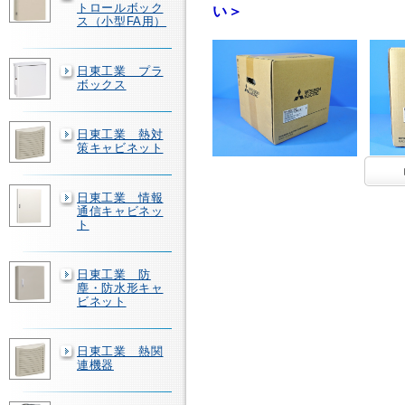
トロールボック
い＞
ス（小型FA用）
日東工業 プラ
ボックス
日東工業 熱対
策キャビネット
日東工業 情報
通信キャビネッ
ト
日東工業 防
塵・防水形キャ
ビネット
日東工業 熱関
連機器