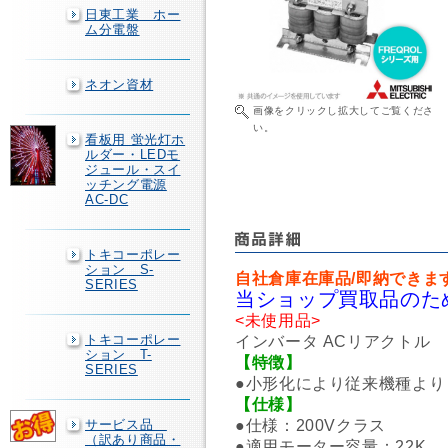
日東工業 ホー
ム分電盤
ネオン資材
画像をクリックし拡大してご覧くださ
い。
看板用 蛍光灯ホ
ルダー・LEDモ
ジュール・スイ
ッチング電源
AC-DC
トキコーポレー
ション S-
自社倉庫在庫品/即納できま
SERIES
当ショップ買取品のた
<未使用品>
トキコーポレー
インバータ ACリアクトル
ション T-
【特徴】
SERIES
●小形化により従来機種よ
【仕様】
●仕様：200Vクラス
サービス品
（訳あり商品・
●適用モーター容量：22K