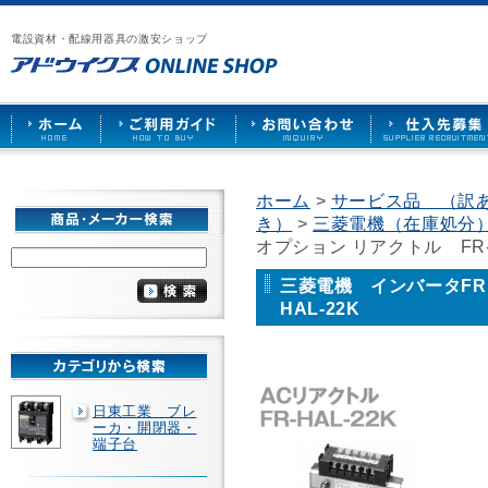
漏
ア
ご
お
仕
電
ド
利
問
入
ブ
電設資材・配線用器具の激安ショップ
ウ
用
い
先
レ
イ
ガ
合
募
ー
ク
イ
わ
集
カ
ス
ド
せ
ー
HOME
や
照
明
ソ
ホーム
>
サービス品 （訳
ケ
き）
>
三菱電機（在庫処分
ッ
ト
オプション リアクトル FR-H
な
ど
三菱電機 インバータFRE
を
HAL-22K
激
安
で
販
売
日東工業 ブレ
ーカ・開閉器・
端子台