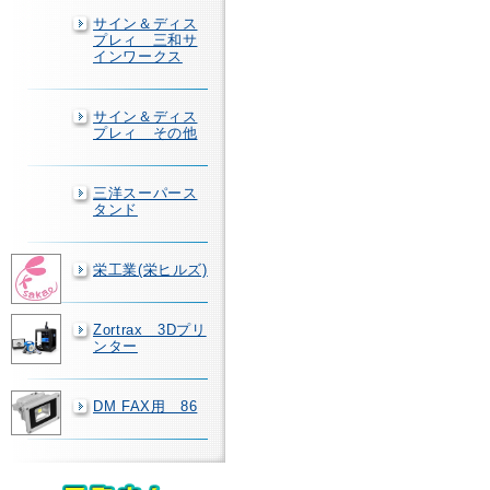
サイン＆ディス
プレィ 三和サ
インワークス
サイン＆ディス
プレィ その他
三洋スーパース
タンド
栄工業(栄ヒルズ)
Zortrax 3Dプリ
ンター
DM FAX用 86