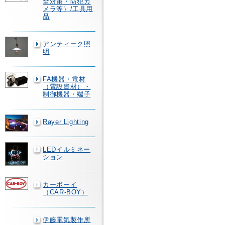
全対策・防犯カ
メラ等）/工具用
品
アンティーク照
明
FA機器・電材
（電設資材）・
制御機器・端子
Rayer Lighting
LEDイルミネー
ション
カーボーイ
（CAR-BOY）
伊藤電気製作所