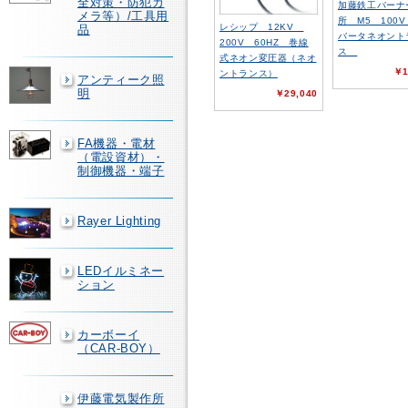
全対策・防犯カ
加藤鉄工バーナ
メラ等）/工具用
所 M5 100
レシップ 12KV
品
バータネオント
200V 60HZ 巻線
ス
式ネオン変圧器（ネオ
￥1
ントランス）
アンティーク照
明
￥29,040
FA機器・電材
（電設資材）・
制御機器・端子
Rayer Lighting
LEDイルミネー
ション
カーボーイ
（CAR-BOY）
伊藤電気製作所