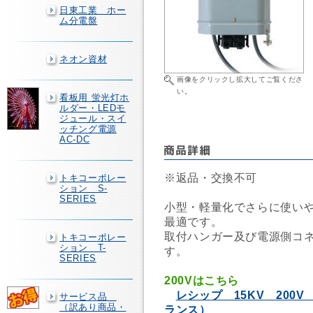
日東工業 ホー
ム分電盤
ネオン資材
画像をクリックし拡大してご覧くださ
い。
看板用 蛍光灯ホ
ルダー・LEDモ
ジュール・スイ
ッチング電源
AC-DC
※返品・交換不可
トキコーポレー
ション S-
SERIES
小型・軽量化でさらに使い
最適です。
取付ハンガー及び電源側コ
トキコーポレー
ション T-
す。
SERIES
200Vはこちら
レシップ 15KV 200
サービス品
（訳あり商品・
ランス）