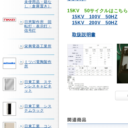
未使用品・箱な
し・倉庫置き）
15KV 50サイクルはこちら
15KV 100V 50HZ
日恵製作所 回
15KV 200V 50HZ
転灯・表示灯・
信号灯
取扱説明書
栄興電器工業所
ミツバ電陶製作
所
日東工業 ステ
ンレスキャビネ
ット
日東工業 シス
テムラック
日東工業 コン