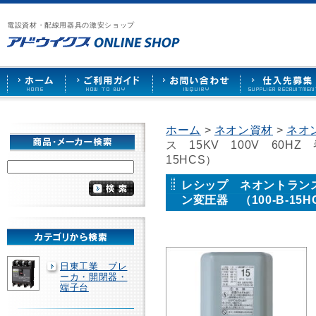
漏
ア
ご
お
仕
電
ド
利
問
入
ブ
電設資材・配線用器具の激安ショップ
ウ
用
い
先
レ
イ
ガ
合
募
ー
ク
イ
わ
集
カ
ス
ド
せ
ー
HOME
や
照
明
ソ
ホーム
>
ネオン資材
>
ネオ
ケ
ス 15KV 100V 60HZ
ッ
ト
15HCS）
な
ど
レシップ ネオントランス 
を
ン変圧器 （100-B-15H
激
安
で
販
売
日東工業 ブレ
ーカ・開閉器・
端子台