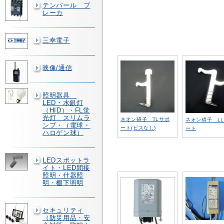
テンパール ブ
レーカ
三幸電子
映像/通信
照明器具
LED・水銀灯
（HID）・FL蛍
光灯 スリムラ
ネオン碍子 TLサポ
ネオン碍子 L
ンプ・（電球・
ート(ビスなし)
ート
ハロゲン球）
LEDスポットラ
イト・LED間接
照明・什器照
明・棚下照明
セキュリティ
（防災用品・安