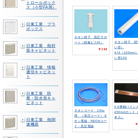
トロールボック
ス（小型FA用）
日東工業 プラ
ボックス
ネオン碍子 高圧サポ
ネオン碍子 碍
ート（鉄板ビス付）
日東工業 熱対
い管）
￥132
策キャビネット
4×3（100mm
い管100
日東工業 情報
通信キャビネッ
ト
日東工業 防
塵・防水形キャ
ビネット
0.6裸銅バイ
ネオンコード 15kv
450mmカット（
用 （高圧コード）ネ
本入）
日東工業 熱関
オン電線・NEONコー
連機器
￥
ド・高圧電線