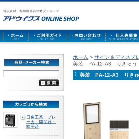
漏
ア
ご
お
仕
電
ド
利
問
入
ブ
電設資材・配線用器具の激安ショップ
ウ
用
い
先
レ
イ
ガ
合
募
ー
ク
イ
わ
集
カ
ス
ド
せ
ー
HOME
や
照
明
ソ
ホーム
>
サイン＆ディスプレ
ケ
美装 PA-12-A3 りき
ッ
ト
な
美装 PA-12-A3 り
ど
を
激
安
で
販
売
日東工業 ブレ
ーカ・開閉器・
端子台