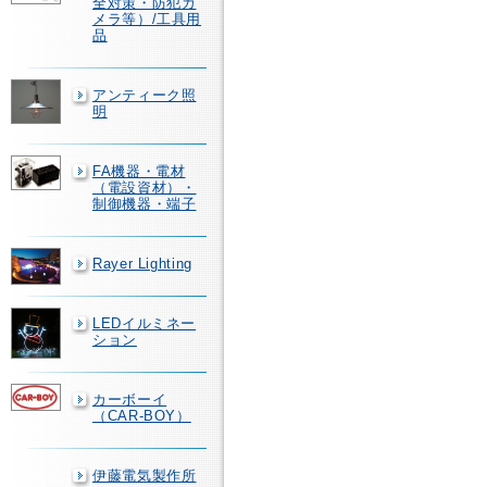
全対策・防犯カ
メラ等）/工具用
品
アンティーク照
明
FA機器・電材
（電設資材）・
制御機器・端子
Rayer Lighting
LEDイルミネー
ション
カーボーイ
（CAR-BOY）
伊藤電気製作所