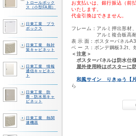
お支払いは、銀行振込（前
トロールボック
ス（小型FA用）
いたします。
代金引換はできません。
日東工業 プラ
フレーム：アルミ押出形材
ボックス
アルミ複合板高耐候シ
表 示 面：ポスターパネルA
日東工業 熱対
ベ ー ス：ボンデ鋼板3.2
策キャビネット
＜注意＞
ポスターパネルは防水仕様
屋外使用時はポスターに
日東工業 情報
通信キャビネッ
ト
和風サイン りきゅう【片
ら
日東工業 防
塵・防水形キャ
ビネット
日東工業 熱関
連機器