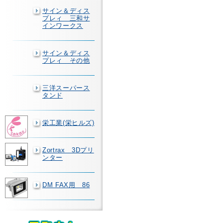
サイン＆ディス
プレィ 三和サ
インワークス
サイン＆ディス
プレィ その他
三洋スーパース
タンド
栄工業(栄ヒルズ)
Zortrax 3Dプリ
ンター
DM FAX用 86