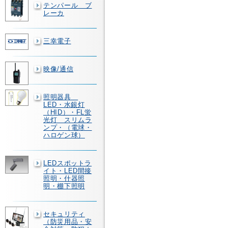
テンパール ブ
レーカ
三幸電子
映像/通信
照明器具
LED・水銀灯
（HID）・FL蛍
光灯 スリムラ
ンプ・（電球・
ハロゲン球）
LEDスポットラ
イト・LED間接
照明・什器照
明・棚下照明
セキュリティ
（防災用品・安