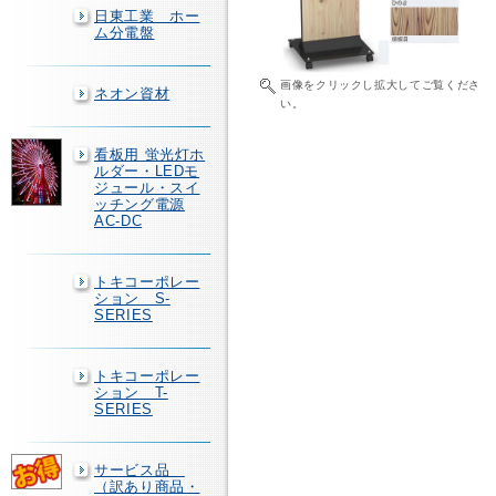
日東工業 ホー
ム分電盤
画像をクリックし拡大してご覧くださ
ネオン資材
い。
看板用 蛍光灯ホ
ルダー・LEDモ
ジュール・スイ
ッチング電源
AC-DC
トキコーポレー
ション S-
SERIES
トキコーポレー
ション T-
SERIES
サービス品
（訳あり商品・