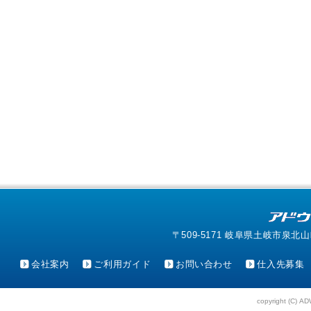
〒509-5171 岐阜県土岐市泉北山町4-1
会社案内
ご利用ガイド
お問い合わせ
仕入先募集
copyright (C) AD