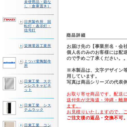
未使用品・箱な
し・倉庫置き）
日恵製作所 回
転灯・表示灯・
信号灯
栄興電器工業所
お届け先の【事業所名・会
個人名のみのお客様には配
ので予めご了承ください。
ミツバ電陶製作
所
※本製品は、文字デザイン
用しています。
日東工業 ステ
写真は商品シリーズの代表
ンレスキャビネ
ット
お取り寄せ商品です。配送に
送付先が北海道・沖縄・離
日東工業 シス
ます。
テムラック
お見積りいたしますので、
ご注文後の返品・交換不可
日東工業 コン