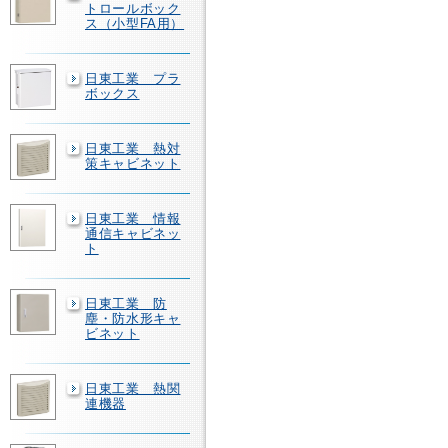
トロールボック
ス（小型FA用）
日東工業 プラ
ボックス
日東工業 熱対
策キャビネット
日東工業 情報
通信キャビネッ
ト
日東工業 防
塵・防水形キャ
ビネット
日東工業 熱関
連機器