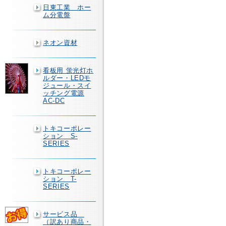
日東工業 ホー
ム分電盤
ネオン資材
看板用 蛍光灯ホ
ルダー・LEDモ
ジュール・スイ
ッチング電源
AC-DC
トキコーポレー
ション S-
SERIES
トキコーポレー
ション T-
SERIES
サービス品
（訳あり商品・