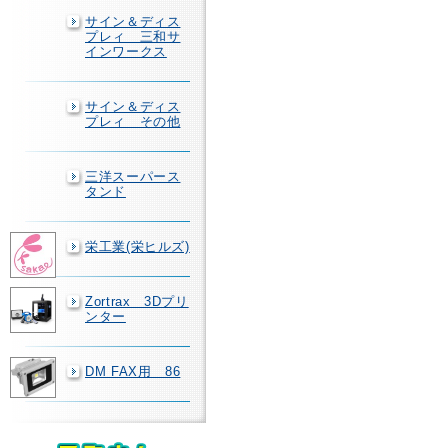
サイン＆ディス
プレィ 三和サ
インワークス
サイン＆ディス
プレィ その他
三洋スーパース
タンド
栄工業(栄ヒルズ)
Zortrax 3Dプリ
ンター
DM FAX用 86