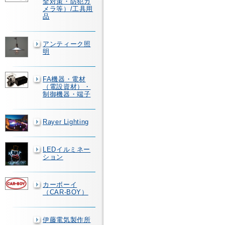
全対策・防犯カ
メラ等）/工具用
品
アンティーク照
明
FA機器・電材
（電設資材）・
制御機器・端子
Rayer Lighting
LEDイルミネー
ション
カーボーイ
（CAR-BOY）
伊藤電気製作所