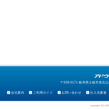
〒509-5171 岐阜県土岐市泉北山町4-1
会社案内
ご利用ガイド
お問い合わせ
仕入先募集
copyright (C) AD