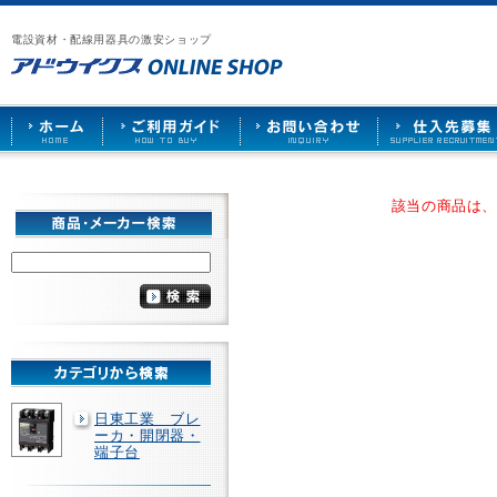
漏
ア
ご
お
仕
電
ド
利
問
入
ブ
電設資材・配線用器具の激安ショップ
ウ
用
い
先
レ
イ
ガ
合
募
ー
ク
イ
わ
集
カ
ス
ド
せ
ー
HOME
や
照
明
ソ
該当の商品は
ケ
ッ
ト
な
ど
を
激
安
で
販
売
日東工業 ブレ
ーカ・開閉器・
端子台