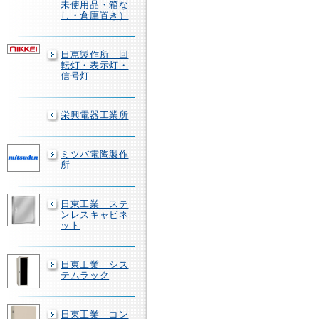
未使用品・箱な
し・倉庫置き）
日恵製作所 回
転灯・表示灯・
信号灯
栄興電器工業所
ミツバ電陶製作
所
日東工業 ステ
ンレスキャビネ
ット
日東工業 シス
テムラック
日東工業 コン