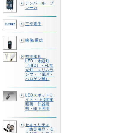
テンパール ブ
レーカ
三幸電子
映像/通信
照明器具
LED・水銀灯
（HID）・FL蛍
光灯 スリムラ
ンプ・（電球・
ハロゲン球）
LEDスポットラ
イト・LED間接
照明・什器照
明・棚下照明
セキュリティ
（防災用品・安