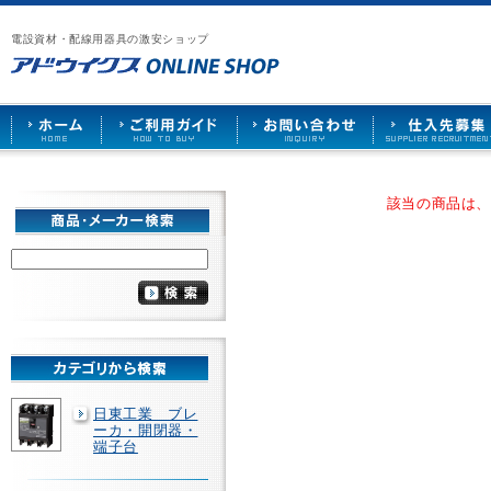
漏
ア
ご
お
仕
電
ド
利
問
入
ブ
電設資材・配線用器具の激安ショップ
ウ
用
い
先
レ
イ
ガ
合
募
ー
ク
イ
わ
集
カ
ス
ド
せ
ー
HOME
や
照
明
ソ
該当の商品は
ケ
ッ
ト
な
ど
を
激
安
で
販
売
日東工業 ブレ
ーカ・開閉器・
端子台