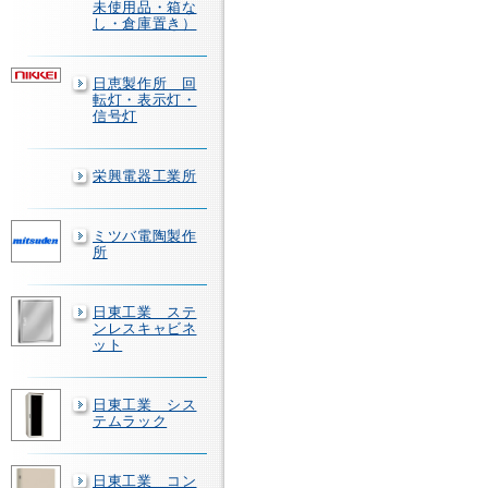
未使用品・箱な
し・倉庫置き）
日恵製作所 回
転灯・表示灯・
信号灯
栄興電器工業所
ミツバ電陶製作
所
日東工業 ステ
ンレスキャビネ
ット
日東工業 シス
テムラック
日東工業 コン