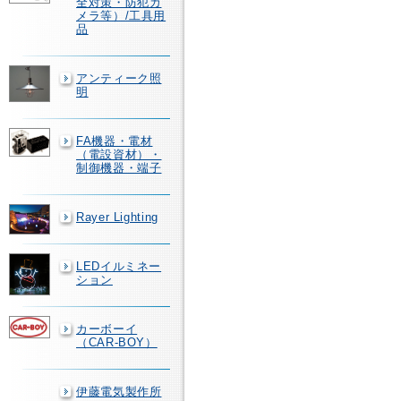
全対策・防犯カ
メラ等）/工具用
品
アンティーク照
明
FA機器・電材
（電設資材）・
制御機器・端子
Rayer Lighting
LEDイルミネー
ション
カーボーイ
（CAR-BOY）
伊藤電気製作所