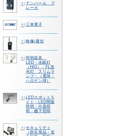
テンパール ブ
レーカ
三幸電子
映像/通信
照明器具
LED・水銀灯
（HID）・FL蛍
光灯 スリムラ
ンプ・（電球・
ハロゲン球）
LEDスポットラ
イト・LED間接
照明・什器照
明・棚下照明
セキュリティ
（防災用品・安