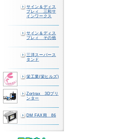
サイン＆ディス
プレィ 三和サ
インワークス
サイン＆ディス
プレィ その他
三洋スーパース
タンド
栄工業(栄ヒルズ)
Zortrax 3Dプリ
ンター
DM FAX用 86