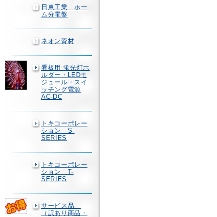
日東工業 ホー
ム分電盤
ネオン資材
看板用 蛍光灯ホ
ルダー・LEDモ
ジュール・スイ
ッチング電源
AC-DC
トキコーポレー
ション S-
SERIES
トキコーポレー
ション T-
SERIES
サービス品
（訳あり商品・