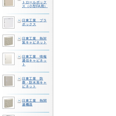
トロールボック
ス（小型FA用）
日東工業 プラ
ボックス
日東工業 熱対
策キャビネット
日東工業 情報
通信キャビネッ
ト
日東工業 防
塵・防水形キャ
ビネット
日東工業 熱関
連機器