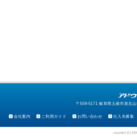
〒509-5171 岐阜県土岐市泉北山町4-1
会社案内
ご利用ガイド
お問い合わせ
仕入先募集
copyright (C) AD