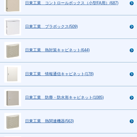
日東工業 コントロールボックス（小型FA用）(687)
日東工業 プラボックス(509)
日東工業 熱対策キャビネット(644)
日東工業 情報通信キャビネット(178)
日東工業 防塵・防水形キャビネット(1085)
日東工業 熱関連機器(563)