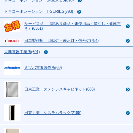
トキコーポレーション S-SERIES(898)
トキコーポレーション T-SERIES(793)
サービス品 （訳あり商品・未使用品・箱なし・倉庫置
き）(6361)
日恵製作所 回転灯・表示灯・信号灯(784)
栄興電器工業所(691)
ミツバ電陶製作所(69)
日東工業 ステンレスキャビネット(683)
日東工業 システムラック(2188)