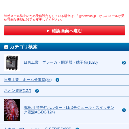
迷惑メール防止のため受信設定をしている場合は､「@adwecs.jp」からのメールが受
信可能な状態に設定を変更してください。
確認画面へ進む
カテゴリ検索
日東工業 ブレーカ・開閉器・端子台(1828)
日東工業 ホーム分電盤(35)
ネオン資材(127)
看板用 蛍光灯ホルダー・LEDモジュール・スイッチン
グ電源AC-DC(124)