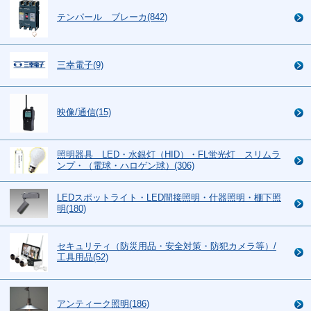
テンパール ブレーカ(842)
三幸電子(9)
映像/通信(15)
照明器具 LED・水銀灯（HID）・FL蛍光灯 スリムラ
ンプ・（電球・ハロゲン球）(306)
LEDスポットライト・LED間接照明・什器照明・棚下照
明(180)
セキュリティ（防災用品・安全対策・防犯カメラ等）/
工具用品(52)
アンティーク照明(186)