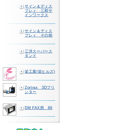
サイン＆ディス
プレィ 三和サ
インワークス
サイン＆ディス
プレィ その他
三洋スーパース
タンド
栄工業(栄ヒルズ)
Zortrax 3Dプリ
ンター
DM FAX用 86