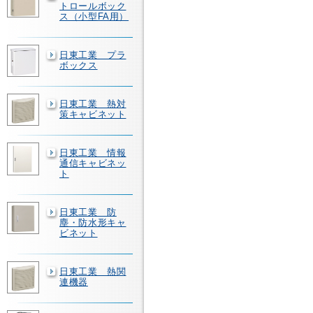
トロールボック
ス（小型FA用）
日東工業 プラ
ボックス
日東工業 熱対
策キャビネット
日東工業 情報
通信キャビネッ
ト
日東工業 防
塵・防水形キャ
ビネット
日東工業 熱関
連機器