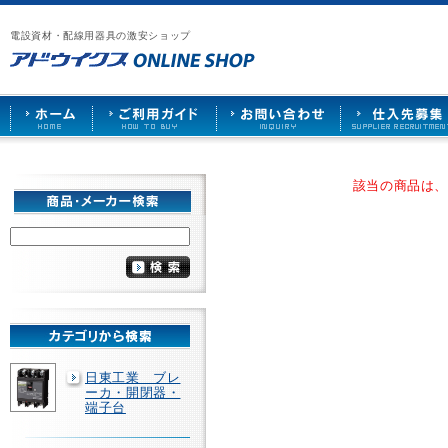
漏
ア
ご
お
仕
電
ド
利
問
入
ブ
電設資材・配線用器具の激安ショップ
ウ
用
い
先
レ
イ
ガ
合
募
ー
ク
イ
わ
集
カ
ス
ド
せ
ー
HOME
や
照
明
ソ
該当の商品は
ケ
ッ
ト
な
ど
を
激
安
で
販
売
日東工業 ブレ
ーカ・開閉器・
端子台