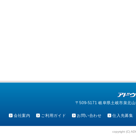
〒509-5171 岐阜県土岐市泉北山町4-1
会社案内
ご利用ガイド
お問い合わせ
仕入先募集
copyright (C) AD