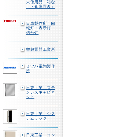
未使用品・箱な
し・倉庫置き）
日恵製作所 回
転灯・表示灯・
信号灯
栄興電器工業所
ミツバ電陶製作
所
日東工業 ステ
ンレスキャビネ
ット
日東工業 シス
テムラック
日東工業 コン