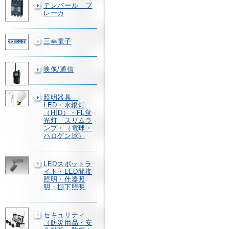
テンパール ブ
レーカ
三幸電子
映像/通信
照明器具
LED・水銀灯
（HID）・FL蛍
光灯 スリムラ
ンプ・（電球・
ハロゲン球）
LEDスポットラ
イト・LED間接
照明・什器照
明・棚下照明
セキュリティ
（防災用品・安