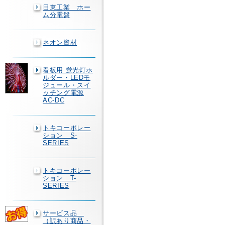
日東工業 ホー
ム分電盤
ネオン資材
看板用 蛍光灯ホ
ルダー・LEDモ
ジュール・スイ
ッチング電源
AC-DC
トキコーポレー
ション S-
SERIES
トキコーポレー
ション T-
SERIES
サービス品
（訳あり商品・