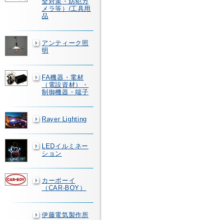
全対策・防犯カ
メラ等）/工具用
品
アンティーク照
明
FA機器・電材
（電設資材）・
制御機器・端子
Rayer Lighting
LEDイルミネー
ション
カーボーイ
（CAR-BOY）
伊藤電気製作所