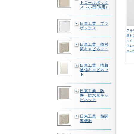
トロールボック
ス（小型FA用）
日東工業 プラ
ボックス
アル
壁付
ック
日東工業 熱対
フレ
策キャビネット
ョン
日東工業 情報
通信キャビネッ
ト
日東工業 防
塵・防水形キャ
ビネット
日東工業 熱関
連機器