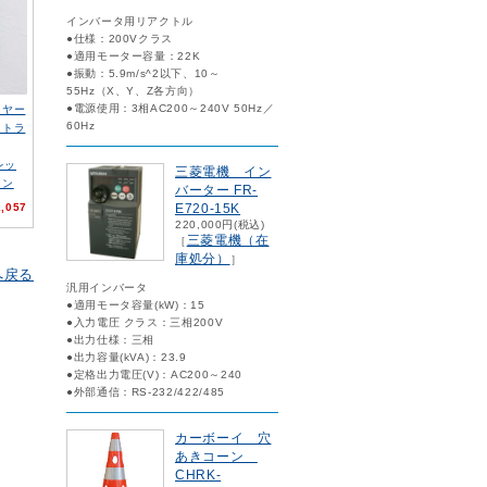
インバータ用リアクトル
●仕様：200Vクラス
●適用モーター容量：22K
●振動：5.9m/s^2以下、10～
55Hz（X、Y、Z各方向）
●電源使用：3相AC200～240V 50Hz／
イヤー
60Hz
ットラ
レッ
三菱電機 イン
ョン
バーター FR-
E720-15K
,057
220,000円(税込)
三菱電機（在
［
庫処分）
］
へ戻る
汎用インバータ
●適用モータ容量(kW)：15
●入力電圧 クラス：三相200V
●出力仕様：三相
●出力容量(kVA)：23.9
●定格出力電圧(V)：AC200～240
●外部通信：RS-232/422/485
カーボーイ 穴
あきコーン
CHRK-