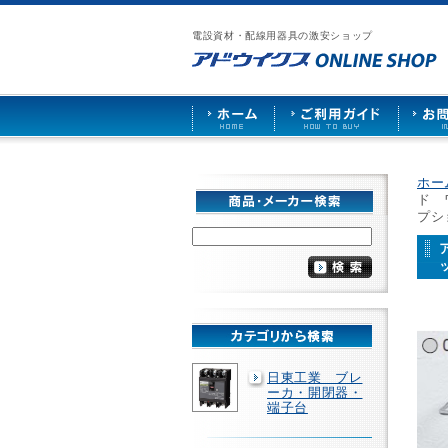
漏
ア
ご
お
仕
電
ド
利
問
入
ブ
電設資材・配線用器具の激安ショップ
ウ
用
い
先
レ
イ
ガ
合
募
ー
ク
イ
わ
集
カ
ス
ド
せ
ー
HOME
や
照
明
ソ
ホー
ケ
ド 
ッ
プシ
ト
な
ど
を
激
安
で
販
売
日東工業 ブレ
ーカ・開閉器・
端子台