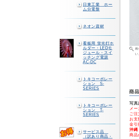
日東工業 ホー
ム分電盤
ネオン資材
看板用 蛍光灯ホ
ルダー・LEDモ
画
ジュール・スイ
い
ッチング電源
AC-DC
トキコーポレー
ション S-
SERIES
写真
トキコーポレー
メー
ション T-
ご注
SERIES
お支
金引
沖縄
サービス品
商品
（訳あり商品・