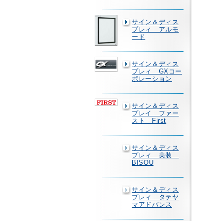
サイン＆ディス
プレィ アルモ
ード
サイン＆ディス
プレィ GXコー
ポレーション
サイン＆ディス
プレイ ファー
スト First
サイン＆ディス
プレィ 美装
BISOU
サイン＆ディス
プレィ タテヤ
マアドバンス