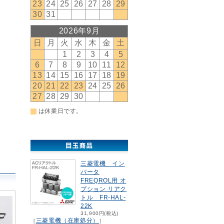
三菱電機 イン
バータ
FREQROL用 オ
プション リアク
トル FR-HAL-
22K
31,900円(税込)
三菱電機（在庫処分）
［
］