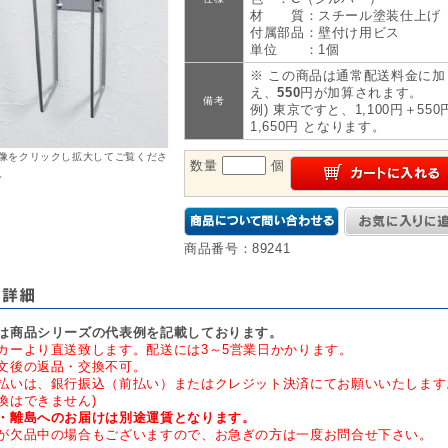
材 質：スチール塗装仕上げ
付属部品：壁付け用ビス
単位 ：1個
※ この商品は通常配送料金に加
え、
550
円が加算されます。
備考
例) 東京ですと、1,100円＋550
1,650円 となります。
像をクリックし拡大してご覧くださ
数量
個
。
商品番号：89241
は商品シリーズの代表例を記載しております。
カーより直送致します。配送には3～5営業日かかります。
文後の返品・交換不可。
払いは、銀行振込（前払い）またはクレジット決済にてお願いいたします
換はできません)
・離島へのお届けは別途運賃となります。
が欠品中の場合もございますので、お急ぎの方は一度お問合せ下さい。