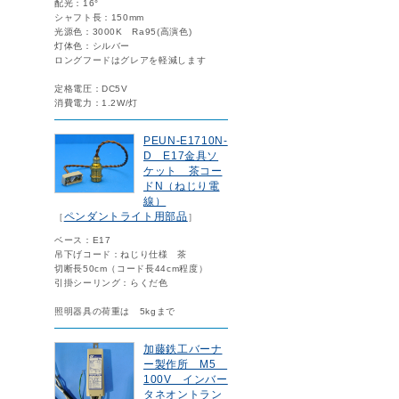
配光：16°
シャフト長：150mm
光源色：3000K Ra95(高演色)
灯体色：シルバー
ロングフードはグレアを軽減します
定格電圧：DC5V
消費電力：1.2W/灯
PEUN-E1710N-
D E17金具ソ
ケット 茶コー
ドN（ねじり電
線）
ペンダントライト用部品
［
］
ベース：E17
吊下げコード：ねじり仕様 茶
切断長50cm（コード長44cm程度）
引掛シーリング：らくだ色
照明器具の荷重は 5kgまで
加藤鉄工バーナ
ー製作所 M5
100V インバー
タネオントラン