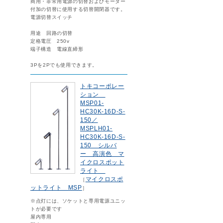
商用・非常用電源の切替およびモーター
付加の切替に使用する切替開閉器です。
電源切替スイッチ
用途 回路の切替
定格電圧 250v
端子構造 電線直締形
3Pを2Pでも使用できます。
トキコーポレー
ション
MSP01-
HC30K-16D-S-
150／
MSPLH01-
HC30K-16D-S-
150 シルバ
ー 高演色 マ
イクロスポット
ライト
マイクロスポ
［
ットライト MSP
］
※点灯には、ソケットと専用電源ユニッ
トが必要です
屋内専用