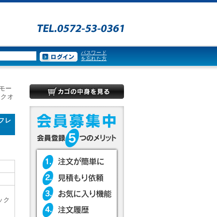
パスワード
を忘れた方
ルモー
ックオ
フレ
ック