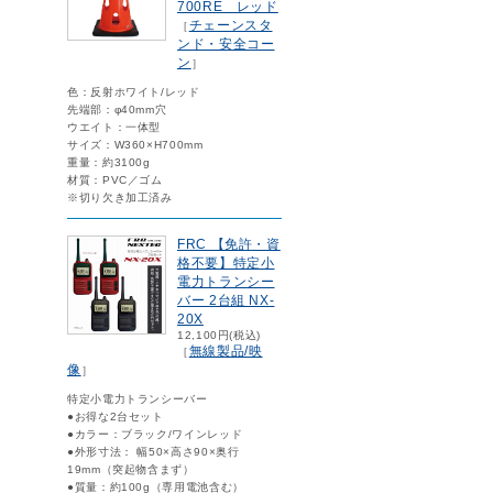
700RE レッド
チェーンスタ
［
ンド・安全コー
ン
］
色：反射ホワイト/レッド
先端部：φ40mm穴
ウエイト：一体型
サイズ：W360×H700mm
重量：約3100g
材質：PVC／ゴム
※切り欠き加工済み
FRC 【免許・資
格不要】特定小
電力トランシー
バー 2台組 NX-
20X
12,100円(税込)
無線製品/映
［
像
］
特定小電力トランシーバー
●お得な2台セット
●カラー：ブラック/ワインレッド
●外形寸法： 幅50×高さ90×奥行
19mm（突起物含まず）
●質量：約100g（専用電池含む）