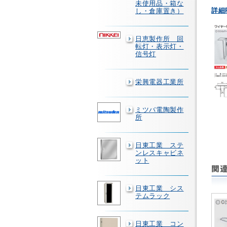
未使用品・箱な
詳細
し・倉庫置き）
日恵製作所 回
転灯・表示灯・
信号灯
栄興電器工業所
ミツバ電陶製作
所
日東工業 ステ
ンレスキャビネ
ット
日東工業 シス
テムラック
日東工業 コン