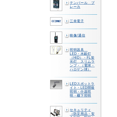
テンパール ブ
レーカ
三幸電子
映像/通信
照明器具
LED・水銀灯
（HID）・FL蛍
光灯 スリムラ
ンプ・（電球・
ハロゲン球）
LEDスポットラ
イト・LED間接
照明・什器照
明・棚下照明
セキュリティ
（防災用品・安