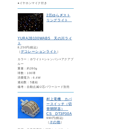
●イヤホンマイク付き
2芯ゆらぎスト
リングライト
YURA2B100WABS 天の川ライ
ト
8,250円(税込)
デコレーションライト
［
］
カラー：ホワイト×シャンパン×アクアブ
ルー
重量：約260g
球数：100球
消費電力：6.4W
連結数：5連結
備考：自動点滅/2芯パワーコード別売
村上電機 カバ
ースイッチ（切
替開閉器）
CS DT3P30A
990円(税込)
その他
［
］