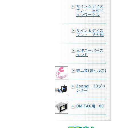
サイン＆ディス
プレィ 三和サ
インワークス
サイン＆ディス
プレィ その他
三洋スーパース
タンド
栄工業(栄ヒルズ)
Zortrax 3Dプリ
ンター
DM FAX用 86