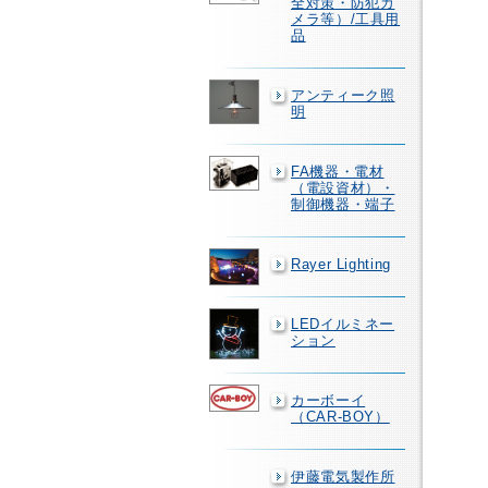
全対策・防犯カ
メラ等）/工具用
品
アンティーク照
明
FA機器・電材
（電設資材）・
制御機器・端子
Rayer Lighting
LEDイルミネー
ション
カーボーイ
（CAR-BOY）
伊藤電気製作所