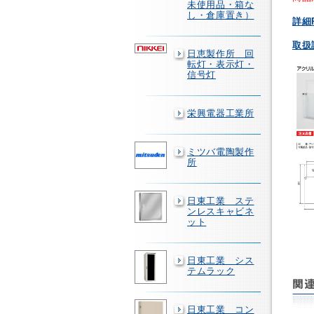
未使用品・箱な
し・倉庫置き）
詳細
取扱
日恵製作所 回
転灯・表示灯・
信号灯
栄興電器工業所
ミツバ電陶製作
所
日東工業 ステ
ンレスキャビネ
ット
日東工業 シス
テムラック
日東工業 コン