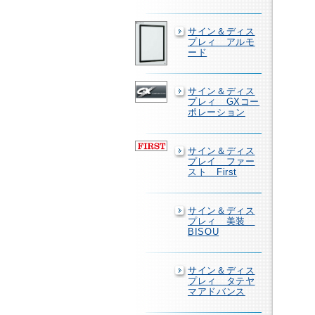
サイン＆ディス
プレィ アルモ
ード
サイン＆ディス
プレィ GXコー
ポレーション
サイン＆ディス
プレイ ファー
スト First
サイン＆ディス
プレィ 美装
BISOU
サイン＆ディス
プレィ タテヤ
マアドバンス