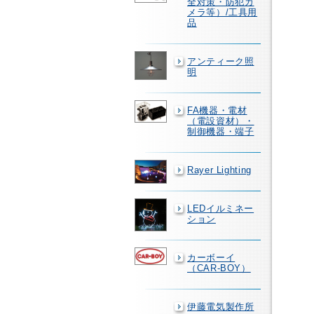
全対策・防犯カ
メラ等）/工具用
品
アンティーク照
明
FA機器・電材
（電設資材）・
制御機器・端子
Rayer Lighting
LEDイルミネー
ション
カーボーイ
（CAR-BOY）
伊藤電気製作所