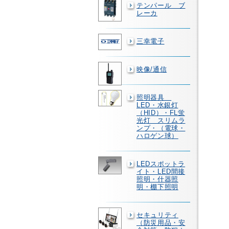
テンパール ブ
レーカ
三幸電子
映像/通信
照明器具
LED・水銀灯
（HID）・FL蛍
光灯 スリムラ
ンプ・（電球・
ハロゲン球）
LEDスポットラ
イト・LED間接
照明・什器照
明・棚下照明
セキュリティ
（防災用品・安