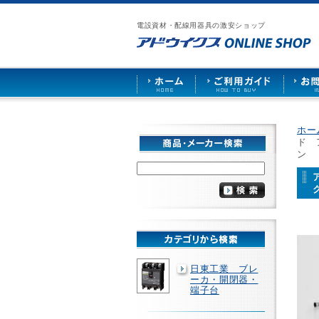
漏
ア
ご
お
仕
電
ド
利
問
入
ブ
電設資材・配線用器具の激安ショップ
ウ
用
い
先
レ
イ
ガ
合
募
ー
ク
イ
わ
集
カ
ス
ド
せ
ー
HOME
や
照
明
ソ
ホー
ケ
ド 
ッ
ン
ト
な
ど
を
激
安
で
販
売
日東工業 ブレ
ーカ・開閉器・
端子台