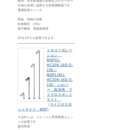
商用・非常用電源の切替およびモーター
付加の切替に使用する切替開閉器です。
電源切替スイッチ
用途 回路の切替
定格電圧 250v
端子構造 電線直締形
3Pを2Pでも使用できます。
トキコーポレー
ション
MSP01-
HC30K-16D-S-
150／
MSPLH01-
HC30K-16D-S-
150 シルバ
ー 高演色 マ
イクロスポット
ライト
マイクロスポ
［
ットライト MSP
］
※点灯には、ソケットと専用電源ユニッ
トが必要です
屋内専用