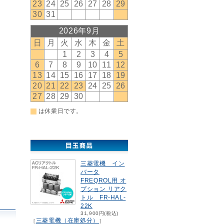
三菱電機 イン
バータ
FREQROL用 オ
プション リアク
トル FR-HAL-
22K
31,900円(税込)
三菱電機（在庫処分）
［
］