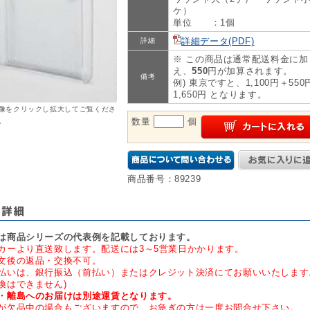
ケ）
単位 ：1個
詳細データ(PDF)
詳細
※ この商品は通常配送料金に加
え、
550
円が加算されます。
備考
例) 東京ですと、1,100円＋550
1,650円 となります。
像をクリックし拡大してご覧くださ
数量
個
。
商品番号：89239
は商品シリーズの代表例を記載しております。
カーより直送致します。配送には3～5営業日かかります。
文後の返品・交換不可。
払いは、銀行振込（前払い）またはクレジット決済にてお願いいたします
換はできません)
・離島へのお届けは別途運賃となります。
が欠品中の場合もございますので、お急ぎの方は一度お問合せ下さい。