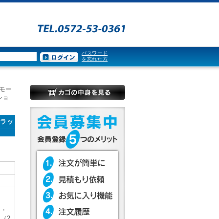
パスワード
を忘れた方
ルモー
ショ
トラッ
）・
（2