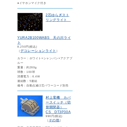
●イヤホンマイク付き
2芯ゆらぎスト
リングライト
YURA2B100WABS 天の川ライ
ト
8,250円(税込)
デコレーションライト
［
］
カラー：ホワイト×シャンパン×アクアブ
ルー
重量：約260g
球数：100球
消費電力：6.4W
連結数：5連結
備考：自動点滅/2芯パワーコード別売
村上電機 カバ
ースイッチ（切
替開閉器）
CS DT3P30A
990円(税込)
その他
［
］