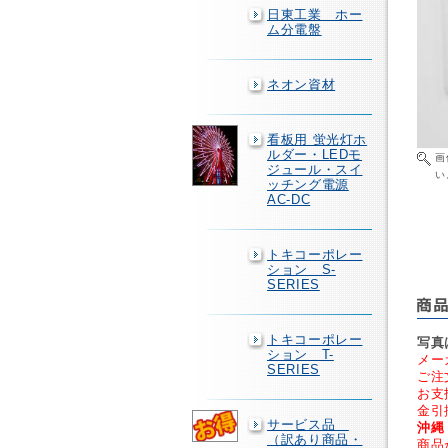
日東工業 ホー
ム分電盤
ネオン資材
看板用 蛍光灯ホ
ルダー・LEDモ
画
ジュール・スイ
い
ッチング電源
AC-DC
トキコーポレー
ション S-
SERIES
トキコーポレー
写真
ション T-
メー
SERIES
ご注
お支
金引
サービス品
沖縄
（訳あり商品・
商品