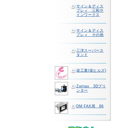
サイン＆ディス
プレィ 三和サ
インワークス
サイン＆ディス
プレィ その他
三洋スーパース
タンド
栄工業(栄ヒルズ)
Zortrax 3Dプリ
ンター
DM FAX用 86