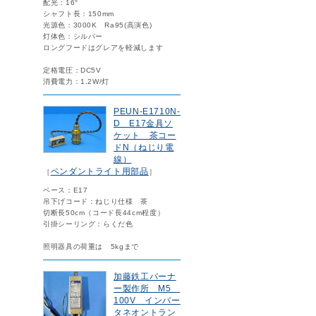
配光：16°
シャフト長：150mm
光源色：3000K Ra95(高演色)
灯体色：シルバー
ロングフードはグレアを軽減します
定格電圧：DC5V
消費電力：1.2W/灯
PEUN-E1710N-
D E17金具ソ
ケット 茶コー
ドN（ねじり電
線）
ペンダントライト用部品
［
］
ベース：E17
吊下げコード：ねじり仕様 茶
切断長50cm（コード長44cm程度）
引掛シーリング：らくだ色
照明器具の荷重は 5kgまで
加藤鉄工バーナ
ー製作所 M5
100V インバー
タネオントラン