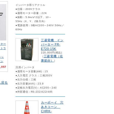
インバータ用リアクトル
●仕様：200Vクラス
●適用モーター容量：22K
●振動：5.9m/s^2以下、10～
55Hz（X、Y、Z各方向）
●電源使用：3相AC200～240V 50Hz／
60Hz
三菱電機 イン
イヤー
バーター FR-
ットラ
E720-15K
220,000円(税込)
三菱電機（在
［
レッ
庫処分）
］
ョン
,057
汎用インバータ
●適用モータ容量(kW)：15
●入力電圧 クラス：三相200V
●出力仕様：三相
へ戻る
●出力容量(kVA)：23.9
●定格出力電圧(V)：AC200～240
●外部通信：RS-232/422/485
カーボーイ 穴
あきコーン
CHRK-