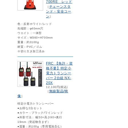
700RE レッド
チェーンスタ
［
ンド・安全コー
ン
］
色：反射ホワイト/レッド
先端部：φ40mm穴
ウエイト：一体型
サイズ：W360×H700mm
重量：約3100g
材質：PVC／ゴム
※切り欠き加工済み
FRC 【免許・資
格不要】特定小
電力トランシー
バー 2台組 NX-
20X
12,100円(税込)
無線製品/映
［
像
］
特定小電力トランシーバー
●お得な2台セット
●カラー：ブラック/ワインレッド
●外形寸法： 幅50×高さ90×奥行
19mm（突起物含まず）
●質量：約100g（専用電池含む）