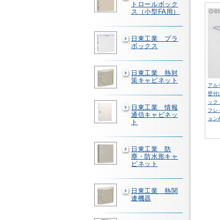
トロールボック
ス（小型FA用）
日東工業 プラ
ボックス
日東工業 熱対
策キャビネット
アル
壁付
ック
日東工業 情報
フレ
通信キャビネッ
ョン
ト
日東工業 防
塵・防水形キャ
ビネット
日東工業 熱関
連機器