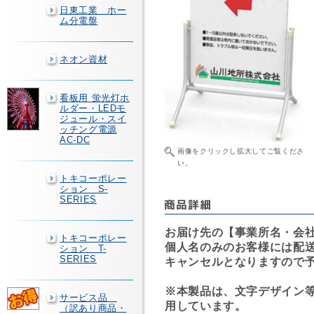
日東工業 ホー
ム分電盤
ネオン資材
看板用 蛍光灯ホ
ルダー・LEDモ
ジュール・スイ
ッチング電源
AC-DC
画像をクリックし拡大してご覧くださ
い。
トキコーポレー
ション S-
SERIES
お届け先の【事業所名・会
トキコーポレー
個人名のみのお客様には配
ション T-
SERIES
キャンセルとなりますので
※本製品は、文字デザイン
サービス品
用しています。
（訳あり商品・