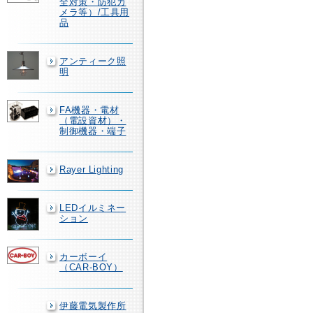
全対策・防犯カ
メラ等）/工具用
品
アンティーク照
明
FA機器・電材
（電設資材）・
制御機器・端子
Rayer Lighting
LEDイルミネー
ション
カーボーイ
（CAR-BOY）
伊藤電気製作所