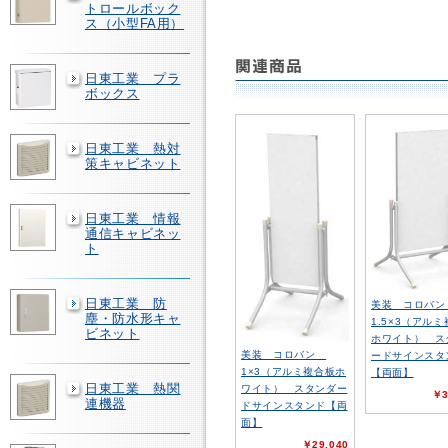
トロールボック
ス（小型FA用）
日東工業 プラ
ボックス
日東工業 熱対
策キャビネット
日東工業 情報
通信キャビネッ
ト
日東工業 防
美装 コロバ
塵・防水形キャ
1.5×3（アル
ビネット
ホワイト） ス
美装 コロバン
ードサインスタ
1×3（アルミ複合板ホ
【両面】
日東工業 熱関
ワイト） スタンダー
￥3
連機器
ドサインスタンド【両
面】
￥29,040