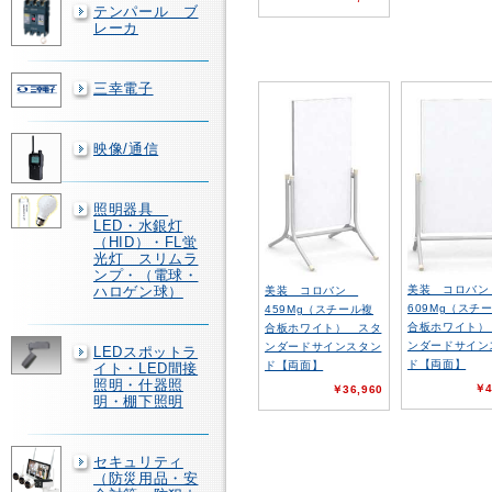
テンパール ブ
レーカ
三幸電子
映像/通信
照明器具
LED・水銀灯
（HID）・FL蛍
光灯 スリムラ
ンプ・（電球・
美装 コロバ
ハロゲン球）
美装 コロバン
609Mg（スチ
459Mg（スチール複
合板ホワイト）
合板ホワイト） スタ
ンダードサイン
ンダードサインスタン
LEDスポットラ
ド【両面】
ド【両面】
イト・LED間接
照明・什器照
￥4
￥36,960
明・棚下照明
セキュリティ
（防災用品・安