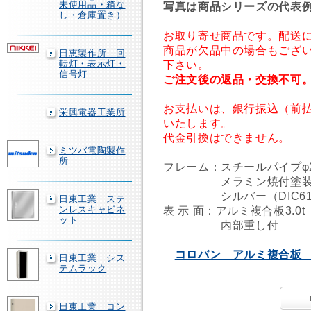
未使用品・箱な
写真は商品シリーズの代表
し・倉庫置き）
お取り寄せ商品です。配送に
商品が欠品中の場合もござ
日恵製作所 回
転灯・表示灯・
下さい。
信号灯
ご注文後の返品・交換不可
お支払いは、銀行振込（前
栄興電器工業所
いたします。
代金引換はできません。
ミツバ電陶製作
所
フレーム：スチールパイプφ2
メラミン焼付塗装
シルバー（DIC618
日東工業 ステ
ンレスキャビネ
表 示 面：アルミ複合板3.0
ット
内部重し付
コロバン アルミ複合板 
日東工業 シス
テムラック
日東工業 コン