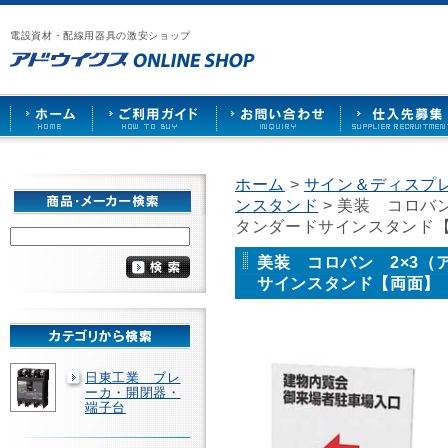
漏
ア
ご
お
仕
電
ド
利
問
入
ブ
電設資材・配線用器具の激安ショップ
ウ
用
い
先
レ
イ
ガ
合
募
ー
ク
イ
わ
集
カ
ス
ド
せ
ー
HOME
や
照
明
ソ
ホーム
>
サイン＆ディスプレ
ケ
ンスタンド
> 美装 コロバ
ッ
ト
タンダードサインスタンド
な
ど
美装 コロバン 2×3
を
サインスタンド【両面】
激
安
で
販
売
日東工業 ブレ
ーカ・開閉器・
端子台