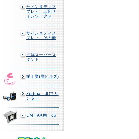
サイン＆ディス
プレィ 三和サ
インワークス
サイン＆ディス
プレィ その他
三洋スーパース
タンド
栄工業(栄ヒルズ)
Zortrax 3Dプリ
ンター
DM FAX用 86