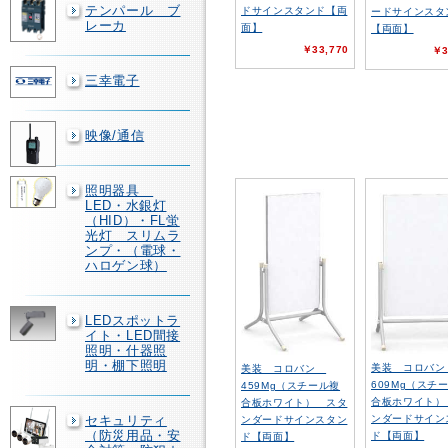
テンパール ブ
ドサインスタンド【両
ードサインスタ
レーカ
面】
【両面】
￥33,770
￥3
三幸電子
映像/通信
照明器具
LED・水銀灯
（HID）・FL蛍
光灯 スリムラ
ンプ・（電球・
ハロゲン球）
LEDスポットラ
イト・LED間接
照明・什器照
明・棚下照明
美装 コロバ
美装 コロバン
609Mg（スチ
459Mg（スチール複
合板ホワイト）
合板ホワイト） スタ
ンダードサイン
セキュリティ
ンダードサインスタン
（防災用品・安
ド【両面】
ド【両面】