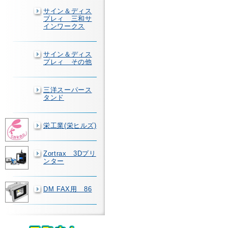
サイン＆ディス
プレィ 三和サ
インワークス
サイン＆ディス
プレィ その他
三洋スーパース
タンド
栄工業(栄ヒルズ)
Zortrax 3Dプリ
ンター
DM FAX用 86