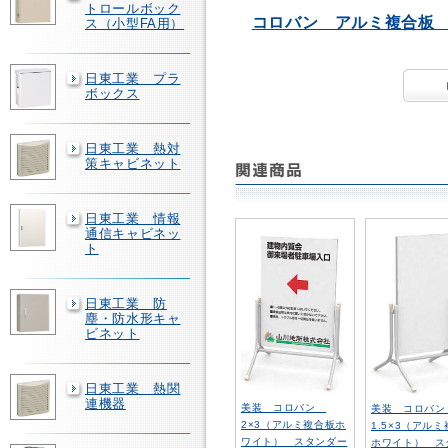
トロールボック
コロバン アルミ複合板 
ス（小型FA用）
日東工業 プラ
ボックス
日東工業 熱対
策キャビネット
日東工業 情報
通信キャビネッ
ト
日東工業 防
塵・防水形キャ
ビネット
日東工業 熱関
連機器
美装 コロバン
美装 コロバ
2×3（アルミ複合板ホ
1.5×3（アル
ワイト） スタンダー
ホワイト） ス