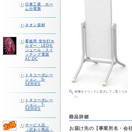
日東工業 ホー
ム分電盤
ネオン資材
看板用 蛍光灯ホ
ルダー・LEDモ
ジュール・スイ
ッチング電源
AC-DC
トキコーポレー
ション S-
SERIES
画像をクリックし拡大してご覧くださ
い。
トキコーポレー
ション T-
SERIES
サービス品
お届け先の【事業所名・会
（訳あり商品・