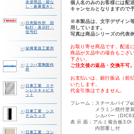
未使用品・箱な
個人名のみのお客様には配
し・倉庫置き）
キャンセルとなりますので
※本製品は、文字デザイン
日恵製作所 回
用しています。
転灯・表示灯・
信号灯
写真は商品シリーズの代表
お取り寄せ商品です。配送に
栄興電器工業所
商品が欠品中の場合もござ
下さい。
ミツバ電陶製作
ご注文後の返品・交換不可
所
お支払いは、銀行振込（前
いたします。
日東工業 ステ
代金引換はできません。
ンレスキャビネ
ット
フレーム：スチールパイプφ2
メラミン焼付塗装
日東工業 シス
シルバー（DIC618
テムラック
表 示 面：アルミ複合板3.0
内部重し付
日東工業 コン