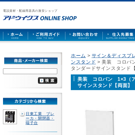
漏
ア
ご
お
仕
電
ド
利
問
入
ブ
電設資材・配線用器具の激安ショップ
ウ
用
い
先
レ
イ
ガ
合
募
ー
ク
イ
わ
集
カ
ス
ド
せ
ー
HOME
や
照
明
ソ
ホーム
>
サイン＆ディスプレ
ケ
ンスタンド
> 美装 コロバ
ッ
ト
タンダードサインスタンド
な
ど
美装 コロバン 1×3
を
サインスタンド【両面】
激
安
で
販
売
日東工業 ブレ
ーカ・開閉器・
端子台