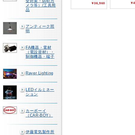
全対策・防犯カ
￥4
￥36,960
メラ等）/工具用
品
アンティーク照
明
FA機器・電材
（電設資材）・
制御機器・端子
Rayer Lighting
LEDイルミネー
ション
カーボーイ
（CAR-BOY）
伊藤電気製作所