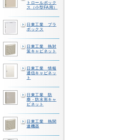
トロールボック
ス（小型FA用）
日東工業 プラ
ボックス
日東工業 熱対
策キャビネット
日東工業 情報
通信キャビネッ
ト
日東工業 防
塵・防水形キャ
ビネット
日東工業 熱関
連機器