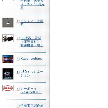
全対策・防犯カ
メラ等）/工具用
品
アンティーク照
明
FA機器・電材
（電設資材）・
制御機器・端子
Rayer Lighting
LEDイルミネー
ション
カーボーイ
（CAR-BOY）
伊藤電気製作所