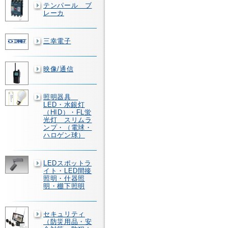
テンパール ブ
レーカ
三幸電子
映像/通信
照明器具
LED・水銀灯
（HID）・FL蛍
光灯 スリムラ
ンプ・（電球・
ハロゲン球）
LEDスポットラ
イト・LED間接
照明・什器照
明・棚下照明
セキュリティ
（防災用品・安