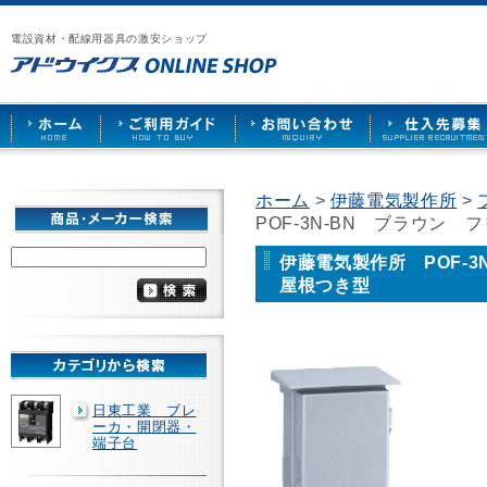
漏
ア
ご
お
仕
電
ド
利
問
入
ブ
電設資材・配線用器具の激安ショップ
ウ
用
い
先
レ
イ
ガ
合
募
ー
ク
イ
わ
集
カ
ス
ド
せ
ー
HOME
や
照
明
ソ
ホーム
>
伊藤電気製作所
>
ケ
POF-3N-BN ブラウ
ッ
ト
な
伊藤電気製作所 POF-
ど
屋根つき型
を
激
安
で
販
売
日東工業 ブレ
ーカ・開閉器・
端子台