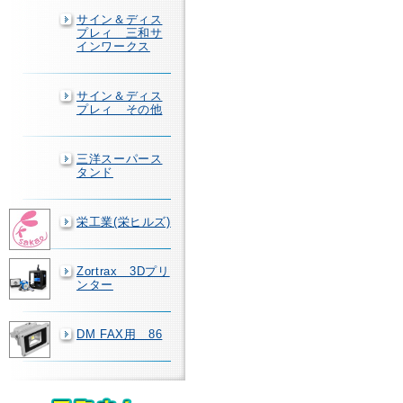
サイン＆ディス
プレィ 三和サ
インワークス
サイン＆ディス
プレィ その他
三洋スーパース
タンド
栄工業(栄ヒルズ)
Zortrax 3Dプリ
ンター
DM FAX用 86