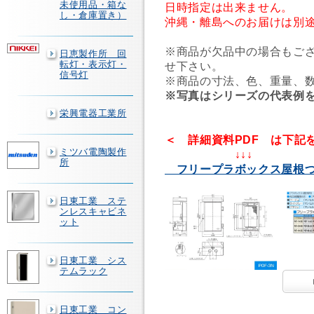
未使用品・箱な
日時指定は出来ません。
し・倉庫置き）
沖縄・離島へのお届けは別
※商品が欠品中の場合もご
日恵製作所 回
転灯・表示灯・
せ下さい。
信号灯
※商品の寸法、色、重量、
※写真はシリーズの代表例
栄興電器工業所
＜ 詳細資料PDF は下記
ミツバ電陶製作
↓↓↓
所
フリープラボックス屋根
日東工業 ステ
ンレスキャビネ
ット
日東工業 シス
テムラック
日東工業 コン