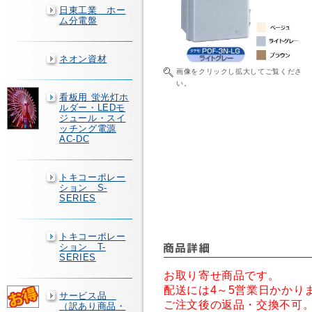
日東工業 ホー
ム分電盤
ネオン資材
画像をクリックし拡大してご覧くださ
い。
看板用 蛍光灯ホ
ルダー・LEDモ
ジュール・スイ
ッチング電源
AC-DC
トキコーポレー
ション S-
SERIES
トキコーポレー
ション T-
SERIES
お取り寄せ商品です。
配送には4～5営業日かかり
サービス品
ご注文後の返品・交換不可
（訳あり商品・