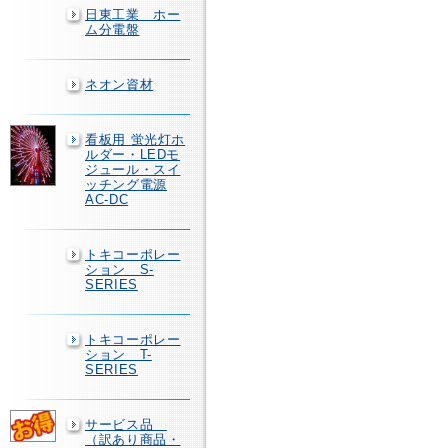
日東工業 ホー
ム分電盤
ネオン資材
看板用 蛍光灯ホ
ルダー・LEDモ
ジュール・スイ
ッチング電源
AC-DC
トキコーポレー
ション S-
SERIES
トキコーポレー
ション T-
SERIES
サービス品
（訳あり商品・