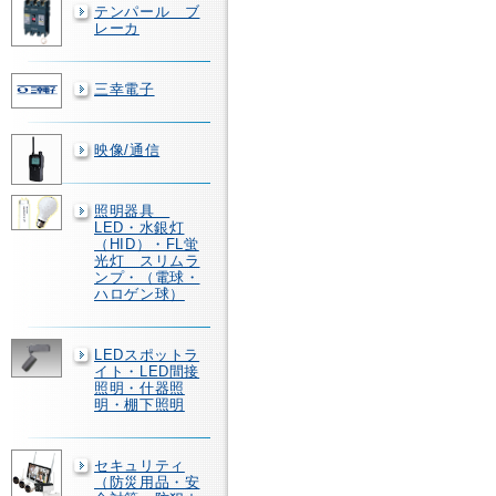
テンパール ブ
レーカ
三幸電子
映像/通信
照明器具
LED・水銀灯
（HID）・FL蛍
光灯 スリムラ
ンプ・（電球・
ハロゲン球）
LEDスポットラ
イト・LED間接
照明・什器照
明・棚下照明
セキュリティ
（防災用品・安