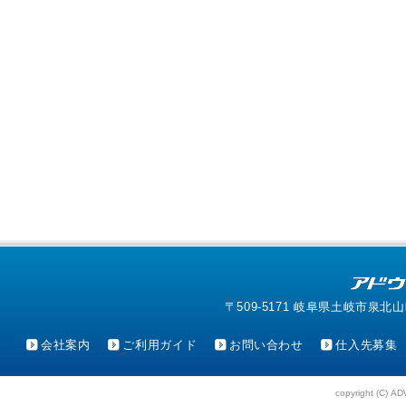
〒509-5171 岐阜県土岐市泉北山町4-1
会社案内
ご利用ガイド
お問い合わせ
仕入先募集
copyright (C) AD