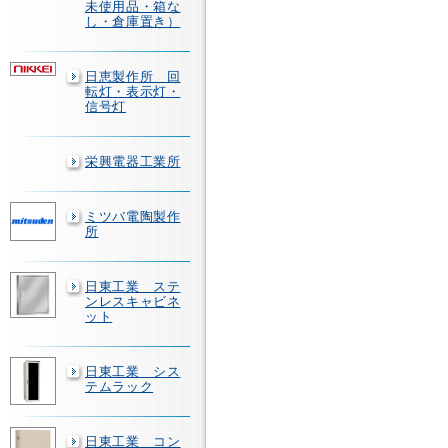
未使用品・箱な
し・倉庫置き）
日恵製作所 回
転灯・表示灯・
信号灯
栄興電器工業所
ミツバ電陶製作
所
日東工業 ステ
ンレスキャビネ
ット
日東工業 シス
テムラック
日東工業 コン