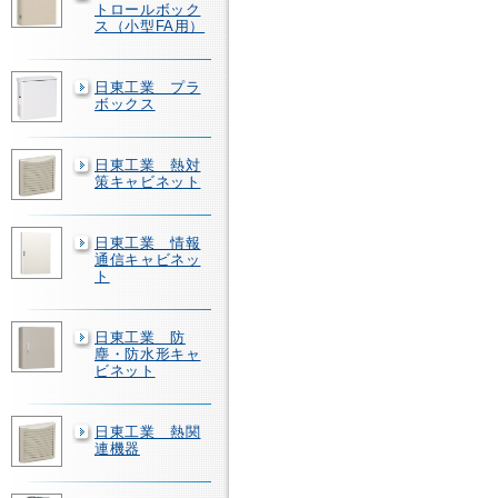
トロールボック
ス（小型FA用）
日東工業 プラ
ボックス
日東工業 熱対
策キャビネット
日東工業 情報
通信キャビネッ
ト
日東工業 防
塵・防水形キャ
ビネット
日東工業 熱関
連機器