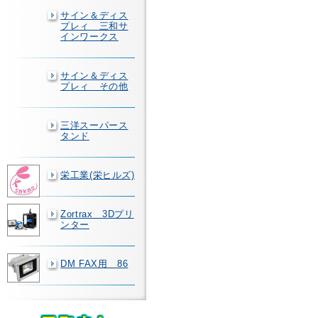
サイン＆ディス
プレィ 三和サ
インワークス
サイン＆ディス
プレィ その他
三洋スーパース
タンド
栄工業(栄ヒルズ)
Zortrax 3Dプリ
ンター
DM FAX用 86