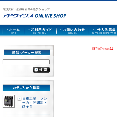
漏
ア
ご
お
仕
電
ド
利
問
入
ブ
電設資材・配線用器具の激安ショップ
ウ
用
い
先
レ
イ
ガ
合
募
ー
ク
イ
わ
集
カ
ス
ド
せ
ー
HOME
や
照
明
ソ
該当の商品は
ケ
ッ
ト
な
ど
を
激
安
で
販
売
日東工業 ブレ
ーカ・開閉器・
端子台